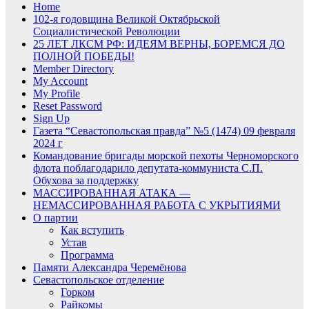
Home
102-я годовщина Великой Октябрьской
Социалистической Революции
25 ЛЕТ ЛКСМ РФ: ИДЕЯМ ВЕРНЫ, БОРЕМСЯ ДО
ПОЛНОЙ ПОБЕДЫ!
Member Directory
My Account
My Profile
Reset Password
Sign Up
Газета “Севастопольская правда” №5 (1474) 09 февраля
2024 г
Командование бригады морской пехоты Черноморского
флота поблагодарило депутата-коммуниста С.П.
Обухова за поддержку
МАССИРОВАННАЯ АТАКА —
НЕМАССИРОВАННАЯ РАБОТА С УКРЫТИЯМИ
О партии
Как вступить
Устав
Программа
Памяти Александра Черемёнова
Севастопольское отделение
Горком
Райкомы