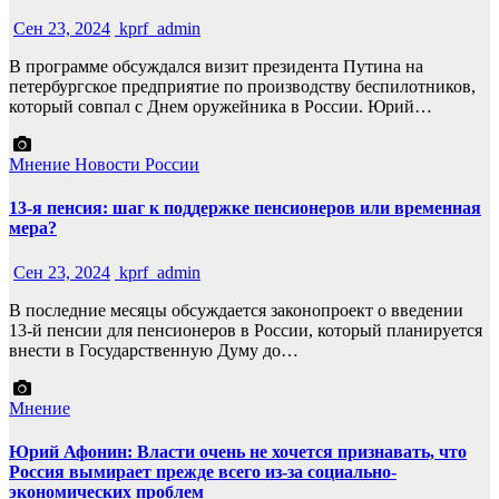
Сен 23, 2024
kprf_admin
В программе обсуждался визит президента Путина на
петербургское предприятие по производству беспилотников,
который совпал с Днем оружейника в России. Юрий…
Мнение
Новости России
13-я пенсия: шаг к поддержке пенсионеров или временная
мера?
Сен 23, 2024
kprf_admin
В последние месяцы обсуждается законопроект о введении
13-й пенсии для пенсионеров в России, который планируется
внести в Государственную Думу до…
Мнение
Юрий Афонин: Власти очень не хочется признавать, что
Россия вымирает прежде всего из-за социально-
экономических проблем