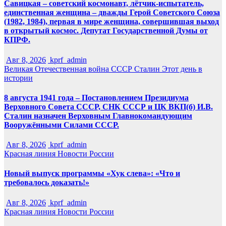
Савицкая – советский космонавт, лётчик-испытатель,
единственная женщина – дважды Герой Советского Союза
(1982, 1984), первая в мире женщина, совершившая выход
в открытый космос. Депутат Государственной Думы от
КПРФ.
Авг 8, 2026
kprf_admin
Великая Отечественная война
СССР
Сталин
Этот день в
истории
8 августа 1941 года – Постановлением Президиума
Верховного Совета СССР, СНК СССР и ЦК ВКП(б) И.В.
Сталин назначен Верховным Главнокомандующим
Вооружёнными Силами СССР.
Авг 8, 2026
kprf_admin
Красная линия
Новости России
Новый выпуск программы «Хук слева»: «Что и
требовалось доказать!»
Авг 8, 2026
kprf_admin
Красная линия
Новости России