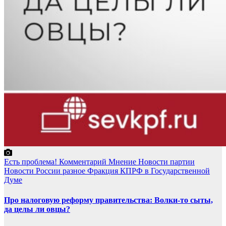
Есть проблема!
Комментарий
Мнение
Новости партии
Новости России
разное
Фракция КПРФ в Государственной
Думе
Про налоговую реформу правительства: Волки-то сыты,
да целы ли овцы?