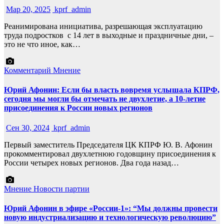
Мар 20, 2025
kprf_admin
Реанимирована инициатива, разрешающая эксплуатацию
труда подростков с 14 лет в выходные и праздничные дни, –
это не что иное, как…
Комментарий
Мнение
Юрий Афонин: Если бы власть вовремя услышала КПРФ,
сегодня мы могли бы отмечать не двухлетие, а 10-летие
присоединения к России новых регионов
Сен 30, 2024
kprf_admin
Первый заместитель Председателя ЦК КПРФ Ю. В. Афонин
прокомментировал двухлетнюю годовщину присоединения к
России четырех новых регионов. Два года назад…
Мнение
Новости партии
Юрий Афонин в эфире «России-1»: “Мы должны провести
новую индустриализацию и технологическую революцию”