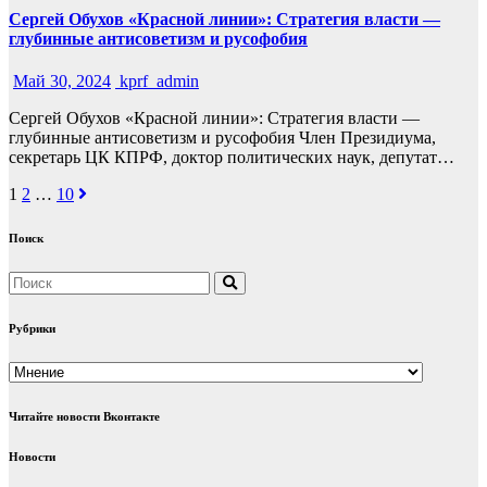
Сергей Обухов «Красной линии»: Стратегия власти —
глубинные антисоветизм и русофобия
Май 30, 2024
kprf_admin
Сергей Обухов «Красной линии»: Стратегия власти —
глубинные антисоветизм и русофобия Член Президиума,
секретарь ЦК КПРФ, доктор политических наук, депутат…
Навигация
1
2
…
10
по
Поиск
записям
Рубрики
Рубрики
Читайте новости Вконтакте
Новости