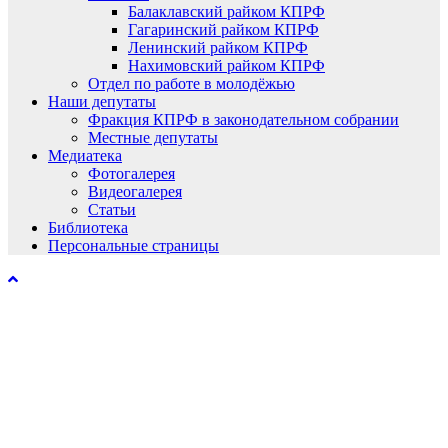
Балаклавский райком КПРФ
Гагаринский райком КПРФ
Ленинский райком КПРФ
Нахимовский райком КПРФ
Отдел по работе в молодёжью
Наши депутаты
Фракция КПРФ в законодательном собрании
Местные депутаты
Медиатека
Фотогалерея
Видеогалерея
Статьи
Библиотека
Персональные страницы