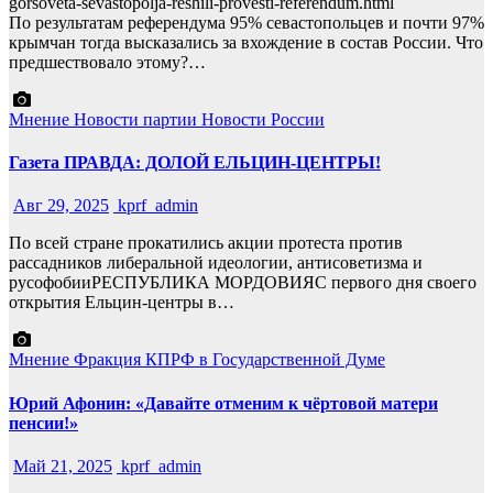
gorsoveta-sevastopolja-reshili-provesti-referendum.html
По результатам референдума 95% севастопольцев и почти 97%
крымчан тогда высказались за вхождение в состав России. Что
предшествовало этому?…
Мнение
Новости партии
Новости России
Газета ПРАВДА: ДОЛОЙ ЕЛЬЦИН-ЦЕНТРЫ!
Авг 29, 2025
kprf_admin
По всей стране прокатились акции протеста против
рассадников либеральной идеологии, антисоветизма и
русофобииРЕСПУБЛИКА МОРДОВИЯС первого дня своего
открытия Ельцин-центры в…
Мнение
Фракция КПРФ в Государственной Думе
Юрий Афонин: «Давайте отменим к чёртовой матери
пенсии!»
Май 21, 2025
kprf_admin