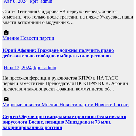
Авг 8, 2024
kprf_admin
Статья Геннадия Сидорова «В первую очередь, хочется
отметить, что только после трагедии на пляже Учкуевка, наши
власти вспомнили о модульных…
Мнение
Новости партии
Юрий Афонин: Граждане должны получить право
действительно свободно выбирать глав регионов
Июл 12, 2024
kprf_admin
На пресс-конференции руководства КПРФ в ИА ТАСС
первый заместитель Председателя ЦК КПРФ Ю. В. Афонин
представил законопроект фракции коммунистов об…
Мировые новости
Мнение
Новости партии
Новости России
Сергей Обухов про скандальные прогнозы бельгийского
вирусолога Босше, позицию Минздрава и 73 млн.
вакцинированных россиян