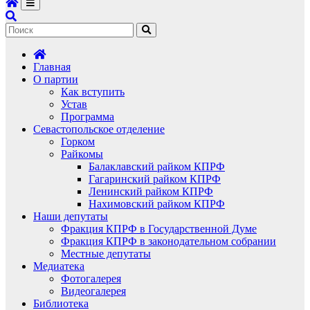
Главная
О партии
Как вступить
Устав
Программа
Севастопольское отделение
Горком
Райкомы
Балаклавский райком КПРФ
Гагаринский райком КПРФ
Ленинский райком КПРФ
Нахимовский райком КПРФ
Наши депутаты
Фракция КПРФ в Государственной Думе
Фракция КПРФ в законодательном собрании
Местные депутаты
Медиатека
Фотогалерея
Видеогалерея
Библиотека