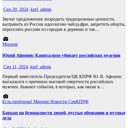
Сен 20, 2024
kprf_admin
Звучат предложения: возродить традиционные ценности,
вытравить из России идеологию чайлд-фри, запретить аборты,
переселять россиян из городов в деревню и так…
Мнение
Юрий Афонин: Капитализм убивает российских мужчин
Сен 11, 2024
kprf_admin
Первый заместитель Председателя ЦК КПРФ Ю. В. Афонин
высказался о причинах высокой смертности российских
мужчин. Бывают события, в которых, как океан в…
Есть проблема!
Мнение
Новости СевКПРФ
Барыш на безопасности людей, пустые обещания и мутные
дела