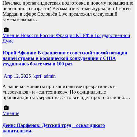
Началась пропагандистская подготовка к новому повышению
пенсионного возраста? Весьма известный журналист Сергей
Мардан в эфире Соловьёв Live предложил следующий
замечательный…
Мнение
Новости России
Фракция КПРФ в Государственной
Думе
Юрий Афонин: В сравнении с советской эпохой позиции
нашей страны в космической конкуренции с США
ухудшились более чем в 100 раз.
Апр 12, 2025
kprf_admin
А наши космонавты при капитализме превратились в
«извозчиков» и «сантехников». Но официальные
пропагандисты уверяют нас, что всё идёт просто отлично.…
Мнение
Денис Парфенов: Детский труд – оскал дикого
капитализма.