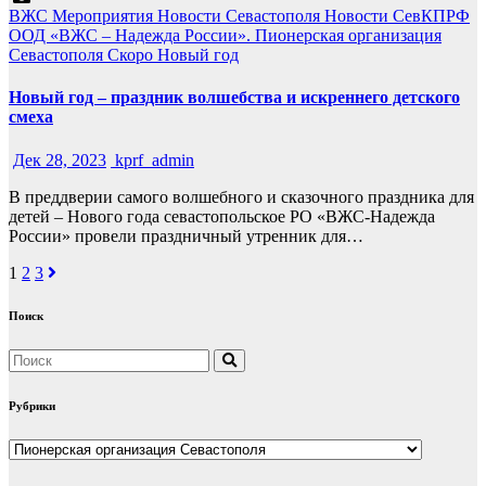
ВЖС
Мероприятия
Новости Севастополя
Новости СевКПРФ
ООД «ВЖС – Надежда России».
Пионерская организация
Севастополя
Скоро Новый год
Новый год – праздник волшебства и искреннего детского
смеха
Дек 28, 2023
kprf_admin
В преддверии самого волшебного и сказочного праздника для
детей – Нового года севастопольское РО «ВЖС-Надежда
России» провели праздничный утренник для…
Навигация
1
2
3
по
Поиск
записям
Рубрики
Рубрики