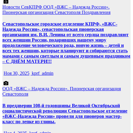
Новости СевКПРФ
ООД «ВЖС – Надежда России».
Пионерская организация Севастополя
Поздравления
Севастопольское городское отделение КПРФ, «ВЖС-
Надежда России», севастопольская пионерская
организация им. В.И. Ленина от всего сердца поздравляют
всех женщин России, подаривших нашему миру
продолжение человеческого рода, новую жизнь – детей и
всех тех женщин, которые планируют и собираются стать
мамами с самым светлым и самым душевным праздником
– С ДНЁМ МАТЕРИ!!!
Ноя 30, 2025
kprf_admin
ООД «ВЖС – Надежда России».
Пионерская организация
Севастополя
В преддверии 108-й годовщины Великой Октябрьской
социалистической революции Севастопольское отделение
«ВЖС-Надежда России» провели для пионеров мастер-
класс по лепке из глины.