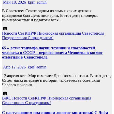
Май 18, 2026
kprf_admin
В Советском Союзе одним из самых ярких детских
праздников был День пионерии. В этот день пионеры,
пионервожатые и педагоги всех…
Новости СевКПРФ
Пионерская организация Севастополя
Поздравления
С праздником!
65 – летие триумфа науки, техники и способностей
человека в СССР – первого полета Человека в космос
отметили в Севастополе.
Апр 12, 2026
kprf_admin
12 апреля весь Мир отмечает День космонавтики. В этот день,
65 лет назад впервые в истории человечества советский
Человек покорил…
ВЖС
Новости СевКПРФ
Пионерская организация
Севастополя
С праздником!
С наступающим праздником дорогие защитники! С Днём