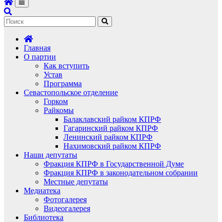
Главная
О партии
Как вступить
Устав
Программа
Севастопольское отделение
Горком
Райкомы
Балаклавский райком КПРФ
Гагаринский райком КПРФ
Ленинский райком КПРФ
Нахимовский райком КПРФ
Наши депутаты
Фракция КПРФ в Государственной Думе
Фракция КПРФ в законодательном собрании
Местные депутаты
Медиатека
Фотогалерея
Видеогалерея
Библиотека