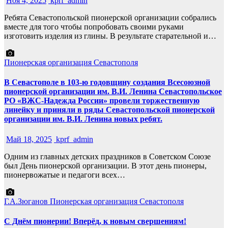
Ноя 4, 2025
kprf_admin
Ребята Севастопольской пионерской организации собрались
вместе для того чтобы попробовать своими руками
изготовить изделия из глины. В результате старательной и…
Пионерская организация Севастополя
В Севастополе в 103-ю годовщину создания Всесоюзной
пионерской организации им. В.И. Ленина Севастопольское
РО «ВЖС-Надежда России» провели торжественную
линейку и приняли в ряды Севастопольской пионерской
организации им. В.И. Ленина новых ребят.
Май 18, 2025
kprf_admin
Одним из главных детских праздников в Советском Союзе
был День пионерской организации. В этот день пионеры,
пионервожатые и педагоги всех…
Г.А.Зюганов
Пионерская организация Севастополя
С Днём пионерии! Вперёд, к новым свершениям!