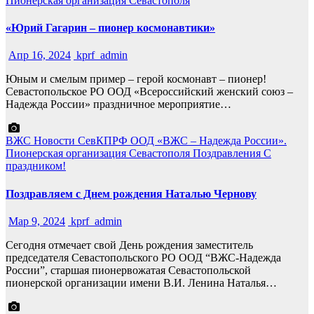
Пионерская организация Севастополя
«Юрий Гагарин – пионер космонавтики»
Апр 16, 2024
kprf_admin
Юным и смелым пример – герой космонавт – пионер!
Севастопольское РО ООД «Всероссийский женский союз –
Надежда России» праздничное мероприятие…
ВЖС
Новости СевКПРФ
ООД «ВЖС – Надежда России».
Пионерская организация Севастополя
Поздравления
С
праздником!
Поздравляем с Днем рождения Наталью Чернову
Мар 9, 2024
kprf_admin
Сегодня отмечает свой День рождения заместитель
председателя Севастопольского РО ООД “ВЖС-Надежда
России”, старшая пионервожатая Севастопольской
пионерской организации имени В.И. Ленина Наталья…