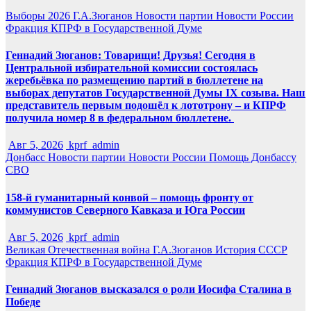
Выборы 2026
Г.А.Зюганов
Новости партии
Новости России
Фракция КПРФ в Государственной Думе
Геннадий Зюганов: Товарищи! Друзья! Сегодня в
Центральной избирательной комиссии состоялась
жеребьёвка по размещению партий в бюллетене на
выборах депутатов Государственной Думы IX созыва. Наш
представитель первым подошёл к лототрону – и КПРФ
получила номер 8 в федеральном бюллетене.
Авг 5, 2026
kprf_admin
Донбасс
Новости партии
Новости России
Помощь Донбассу
СВО
158-й гуманитарный конвой – помощь фронту от
коммунистов Северного Кавказа и Юга России
Авг 5, 2026
kprf_admin
Великая Отечественная война
Г.А.Зюганов
История СССР
Фракция КПРФ в Государственной Думе
Геннадий Зюганов высказался о роли Иосифа Сталина в
Победе