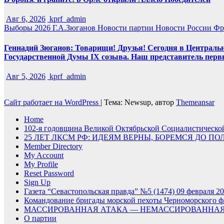
Авг 6, 2026
kprf_admin
Выборы 2026
Г.А.Зюганов
Новости партии
Новости России
Фр
Геннадий Зюганов: Товарищи! Друзья! Сегодня в Центральн
Государственной Думы IX созыва. Наш представитель перв
Авг 5, 2026
kprf_admin
Сайт работает на WordPress
|
Тема: Newsup, автор
Themeansar
Home
102-я годовщина Великой Октябрьской Социалистическ
25 ЛЕТ ЛКСМ РФ: ИДЕЯМ ВЕРНЫ, БОРЕМСЯ ДО П
Member Directory
My Account
My Profile
Reset Password
Sign Up
Газета “Севастопольская правда” №5 (1474) 09 февраля 20
Командование бригады морской пехоты Черноморского фл
МАССИРОВАННАЯ АТАКА — НЕМАССИРОВАННАЯ
О партии