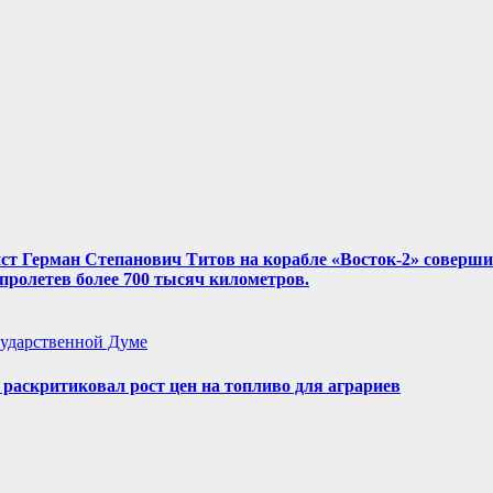
нист Герман Степанович Титов на корабле «Восток-2» соверш
, пролетев более 700 тысяч километров.
ударственной Думе
аскритиковал рост цен на топливо для аграриев