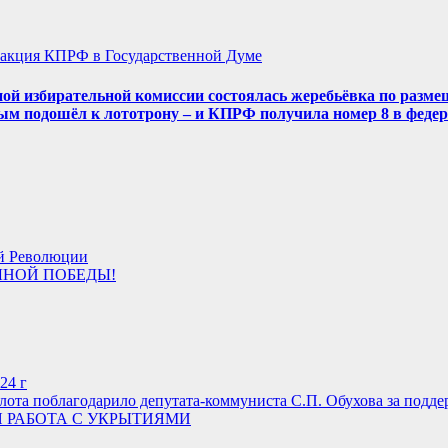
акция КПРФ в Государственной Думе
ой избирательной комиссии состоялась жеребьёвка по разме
ым подошёл к лототрону – и КПРФ получила номер 8 в феде
ой Революции
ОЛНОЙ ПОБЕДЫ!
24 г
ота поблагодарило депутата-коммуниста С.П. Обухова за подд
 РАБОТА С УКРЫТИЯМИ