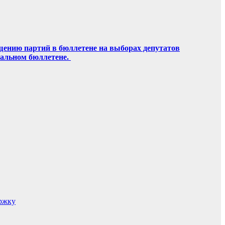
щению партий в бюллетене на выборах депутатов
ральном бюллетене.
ержку