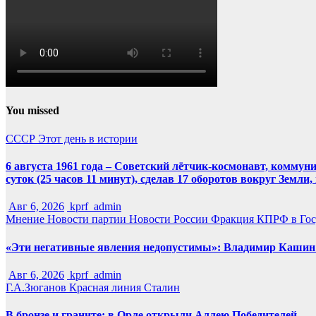
You missed
СССР
Этот день в истории
6 августа 1961 года – Советский лётчик-космонавт, комму
суток (25 часов 11 минут), сделав 17 оборотов вокруг Земли
Авг 6, 2026
kprf_admin
Мнение
Новости партии
Новости России
Фракция КПРФ в Гос
«Эти негативные явления недопустимы»: Владимир Кашин р
Авг 6, 2026
kprf_admin
Г.А.Зюганов
Красная линия
Сталин
В бронзе и граните: в Орле открыли Аллею Победителей