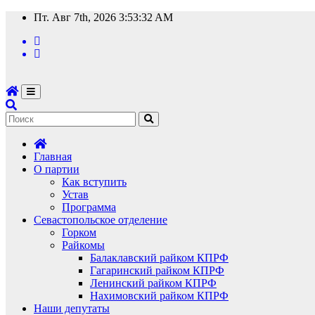
Перейти
Пт. Авг 7th, 2026
3:53:33 AM
к
содержимому
Главная
О партии
Как вступить
Устав
Программа
Севастопольское отделение
Горком
Райкомы
Балаклавский райком КПРФ
Гагаринский райком КПРФ
Ленинский райком КПРФ
Нахимовский райком КПРФ
Наши депутаты