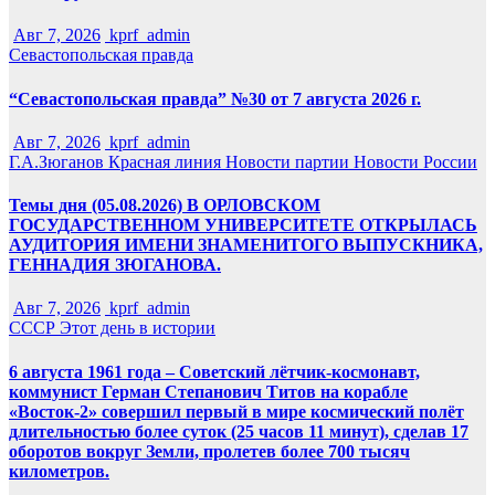
Авг 7, 2026
kprf_admin
Севастопольская правда
“Севастопольская правда” №30 от 7 августа 2026 г.
Авг 7, 2026
kprf_admin
Г.А.Зюганов
Красная линия
Новости партии
Новости России
Темы дня (05.08.2026) В ОРЛОВСКОМ
ГОСУДАРСТВЕННОМ УНИВЕРСИТЕТЕ ОТКРЫЛАСЬ
АУДИТОРИЯ ИМЕНИ ЗНАМЕНИТОГО ВЫПУСКНИКА,
ГЕННАДИЯ ЗЮГАНОВА.
Авг 7, 2026
kprf_admin
СССР
Этот день в истории
6 августа 1961 года – Советский лётчик-космонавт,
коммунист Герман Степанович Титов на корабле
«Восток-2» совершил первый в мире космический полёт
длительностью более суток (25 часов 11 минут), сделав 17
оборотов вокруг Земли, пролетев более 700 тысяч
километров.