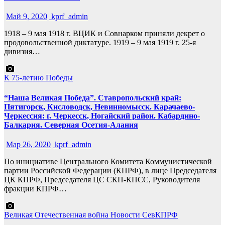
Май 9, 2020
kprf_admin
1918 – 9 мая 1918 г. ВЦИК и Совнарком приняли декрет о
продовольственной диктатуре. 1919 – 9 мая 1919 г. 25-я
дивизия…
К 75-летию Победы
“Наша Великая Победа”. Ставропольский край:
Пятигорск, Кисловодск, Невинномысск. Карачаево-
Черкессия: г. Черкесск, Ногайский район. Кабардино-
Балкария. Северная Осетия-Алания
Мар 26, 2020
kprf_admin
По инициативе Центрального Комитета Коммунистической
партии Российской Федерации (КПРФ), в лице Председателя
ЦК КПРФ, Председателя ЦС СКП-КПСС, Руководителя
фракции КПРФ…
Великая Отечественная война
Новости СевКПРФ