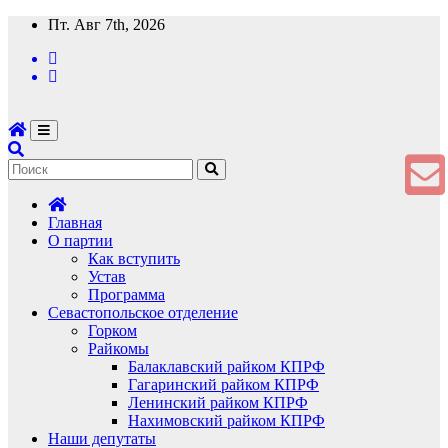
Перейти
Пт. Авг 7th, 2026
к
содержимому
Главная
О партии
Как вступить
Устав
Программа
Севастопольское отделение
Горком
Райкомы
Балаклавский райком КПРФ
Гагаринский райком КПРФ
Ленинский райком КПРФ
Нахимовский райком КПРФ
Наши депутаты