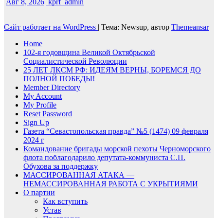
Авг 8, 2026
kprf_admin
Сайт работает на WordPress
|
Тема: Newsup, автор
Themeansar
Home
102-я годовщина Великой Октябрьской
Социалистической Революции
25 ЛЕТ ЛКСМ РФ: ИДЕЯМ ВЕРНЫ, БОРЕМСЯ ДО
ПОЛНОЙ ПОБЕДЫ!
Member Directory
My Account
My Profile
Reset Password
Sign Up
Газета “Севастопольская правда” №5 (1474) 09 февраля
2024 г
Командование бригады морской пехоты Черноморского
флота поблагодарило депутата-коммуниста С.П.
Обухова за поддержку
МАССИРОВАННАЯ АТАКА —
НЕМАССИРОВАННАЯ РАБОТА С УКРЫТИЯМИ
О партии
Как вступить
Устав