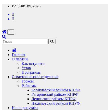
Перейти
Вс. Авг 9th, 2026
к
содержимому
Главная
О партии
Как вступить
Устав
Программа
Севастопольское отделение
Горком
Райкомы
Балаклавский райком КПРФ
Гагаринский райком КПРФ
Ленинский райком КПРФ
Нахимовский райком КПРФ
Наши депутаты