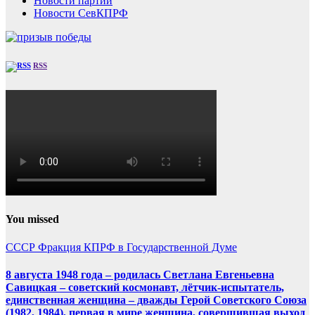
Новости партии
Новости СевКПРФ
RSS
You missed
СССР
Фракция КПРФ в Государственной Думе
8 августа 1948 года – родилась Светлана Евгеньевна
Савицкая – советский космонавт, лётчик-испытатель,
единственная женщина – дважды Герой Советского Союза
(1982, 1984), первая в мире женщина, совершившая выход