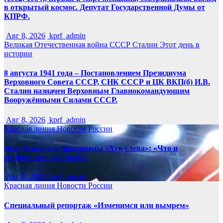
в открытый космос. Депутат Государственной Думы от
КПРФ.
Авг 8, 2026
kprf_admin
Великая Отечественная война
СССР
Сталин
Этот день в
истории
8 августа 1941 года – Постановлением Президиума
Верховного Совета СССР, СНК СССР и ЦК ВКП(б) И.В.
Сталин назначен Верховным Главнокомандующим
Вооружёнными Силами СССР.
Авг 8, 2026
kprf_admin
Красная линия
Новости России
Новый выпуск программы «Хук слева»: «Что и
требовалось доказать!»
Авг 8, 2026
kprf_admin
Красная линия
Новости России
Специальный репортаж «Изменимся или вымрем»