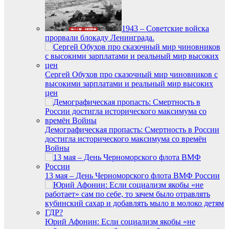
1943 – Советские войска
прорвали блокаду Ленинграда.
Сергей Обухов про сказочный мир чиновников с
высокими зарплатами и реальный мир высоких
цен
Демографическая пропасть: Смертность в России
достигла исторического максимума со времён
Войны
13 мая – День Черноморского флота ВМФ России
Юрий Афонин: Если социализм якобы «не