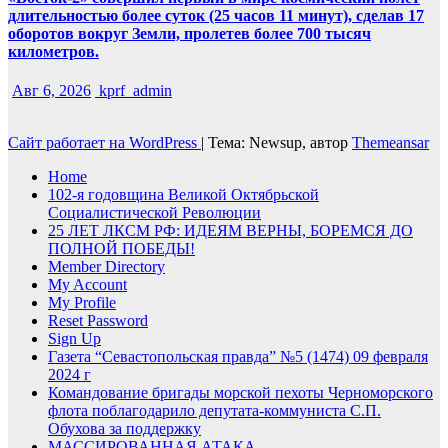
длительностью более суток (25 часов 11 минут), сделав 17
оборотов вокруг Земли, пролетев более 700 тысяч
километров.
Авг 6, 2026
kprf_admin
Сайт работает на WordPress
|
Тема: Newsup, автор
Themeansar
Home
102-я годовщина Великой Октябрьской
Социалистической Революции
25 ЛЕТ ЛКСМ РФ: ИДЕЯМ ВЕРНЫ, БОРЕМСЯ ДО
ПОЛНОЙ ПОБЕДЫ!
Member Directory
My Account
My Profile
Reset Password
Sign Up
Газета “Севастопольская правда” №5 (1474) 09 февраля
2024 г
Командование бригады морской пехоты Черноморского
флота поблагодарило депутата-коммуниста С.П.
Обухова за поддержку
МАССИРОВАННАЯ АТАКА —