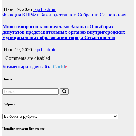
Июн 19, 2026
kprf_admin
Фракция КПРФ в Законодательном Собрании Севастополя
Много вопросов к «новеллам» Закона «О выборах
депутатов представительных органов внутригородских
муниципальных образований города Севастополя»
Июн 19, 2026
kprf_admin
Comments are disabled
Комментарии для сайта
Cackl
e
Поиск
Рубрики
Рубрики
Читайте новости Вконтакте