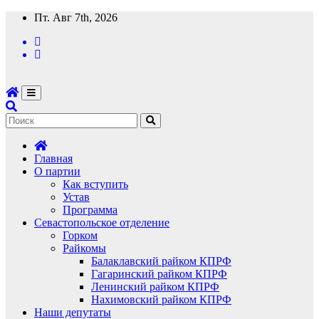
Перейти
Пт. Авг 7th, 2026
к
содержимому
Главная
О партии
Как вступить
Устав
Программа
Севастопольское отделение
Горком
Райкомы
Балаклавский райком КПРФ
Гагаринский райком КПРФ
Ленинский райком КПРФ
Нахимовский райком КПРФ
Наши депутаты