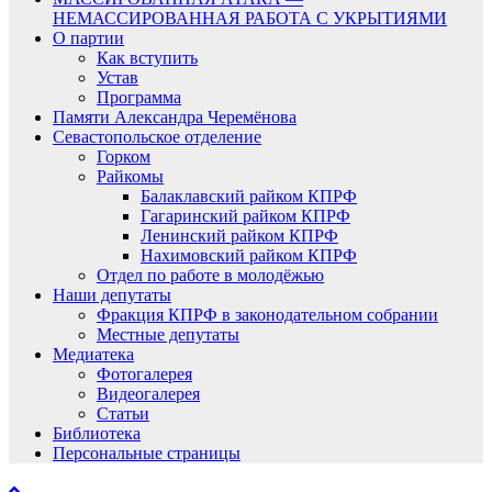
НЕМАССИРОВАННАЯ РАБОТА С УКРЫТИЯМИ
О партии
Как вступить
Устав
Программа
Памяти Александра Черемёнова
Севастопольское отделение
Горком
Райкомы
Балаклавский райком КПРФ
Гагаринский райком КПРФ
Ленинский райком КПРФ
Нахимовский райком КПРФ
Отдел по работе в молодёжью
Наши депутаты
Фракция КПРФ в законодательном собрании
Местные депутаты
Медиатека
Фотогалерея
Видеогалерея
Статьи
Библиотека
Персональные страницы