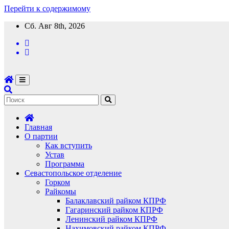
Перейти к содержимому
Сб. Авг 8th, 2026
Главная
О партии
Как вступить
Устав
Программа
Севастопольское отделение
Горком
Райкомы
Балаклавский райком КПРФ
Гагаринский райком КПРФ
Ленинский райком КПРФ
Нахимовский райком КПРФ