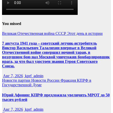
You missed
Великая Отечественная война
СССР
Этот день в истории
7 августа 1941 года – советский летчик-истребитель
Виктор Васильевич Талалихин впервые в Великой
Отечественной войне совершил ночной таран, в
воздушном бою над Москвой уничтожив бомбардировщик
врага, за что был удостоен звания Героя Советского
Союза.
Авг 7, 2026
kprf_admin
Новости партии
Новости России
Фракция КПРФ в
Государственной Думе
Юрий Афонин: КПРФ предложила увеличить МРОТ до 50
тысяч рублей
Авг 7, 2026
kprf_admin