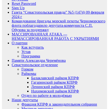
Reset Password
Sign Up
Газета “Севастопольская правда” №5 (1474) 09 февраля
2024 г
Командование бригады морской пехоты Черноморского
флота поблагодарило депутата-коммуниста С.П.
Обухова за поддержку
МАССИРОВАННАЯ АТАКА —
НЕМАССИРОВАННАЯ РАБОТА С УКРЫТИЯМИ
О партии
Как вступить
Устав
Программа
Памяти Александра Черемёнова
Севастопольское отделение
Горком
Райкомы
Балаклавский райком КПРФ
Гагаринский райком КПРФ
Ленинский райком КПРФ
Нахимовский райком КПРФ
Отдел по работе в молодёжью
Наши депутаты
Фракция КПРФ в законодательном собрании
Местные депутаты