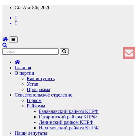
Перейти
Сб. Авг 8th, 2026
к
содержимому
Главная
О партии
Как вступить
Устав
Программа
Севастопольское отделение
Горком
Райкомы
Балаклавский райком КПРФ
Гагаринский райком КПРФ
Ленинский райком КПРФ
Нахимовский райком КПРФ
Наши депутаты