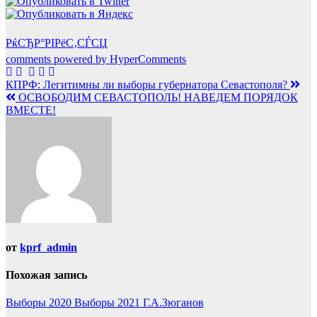
РќСЂР°РІРёС‚СЃСЏ
comments powered by HyperComments
Навигация
КПРФ: Легитимны ли выборы губернатора Севастополя?
ОСВОБОДИМ СЕВАСТОПОЛЬ! НАВЕДЕМ ПОРЯДОК
по
ВМЕСТЕ!
записям
от
kprf_admin
Похожая запись
Выборы 2020
Выборы 2021
Г.А.Зюганов