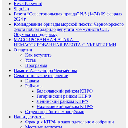
Reset Password
Sign Up
Газета “Севастопольская правда” №5 (1474) 09 февраля
2024 г
Командование бригады морской пехоты Черноморского
флота поблагодарило депутата-коммуниста С.П.
Обухова за поддержку
МАССИРОВАННАЯ АТАКА —
НЕМАССИРОВАННАЯ РАБОТА С УКРЫТИЯМИ
О партии
Как вступить
Устав
Программа
Памяти Александра Черемёнова
Севастопольское отделение
Горком
Райкомы
Балаклавский райком КПРФ
Гагаринский райком КПРФ
Ленинский райком КПРФ
Нахимовский райком КПРФ
Отдел по работе в молодёжью
Наши депутаты
Фракция КПРФ в законодательном собрании
Местные депутаты