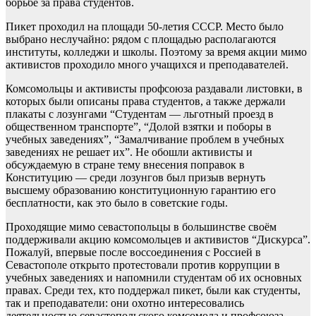
борьбе за права студентов.
Пикет проходил на площади 50-летия СССР. Место было
выбрано неслучайно: рядом с площадью располагаются
институты, колледжи и школы. Поэтому за время акции мимо
активистов проходило много учащихся и преподавателей.
Комсомольцы и активисты профсоюза раздавали листовки, в
которых были описаны права студентов, а также держали
плакаты с лозунгами “Студентам — льготный проезд в
общественном транспорте”, “Долой взятки и поборы в
учебных заведениях”, “Замалчивание проблем в учебных
заведениях не решает их”. Не обошли активисты и
обсуждаемую в стране тему внесения поправок в
Конституцию — среди лозунгов был призыв вернуть
высшему образованию конституционную гарантию его
бесплатности, как это было в советские годы.
Проходящие мимо севастопольцы в большинстве своём
поддерживали акцию комсомольцев и активистов “Дискурса”.
Пожалуй, впервые после воссоединения с Россией в
Севастополе открыто протестовали против коррупции в
учебных заведениях и напомнили студентам об их основных
правах. Среди тех, кто поддержал пикет, были как студенты,
так и преподаватели: они охотно интересовались
деятельностью севастопольского комсомола и профсоюза