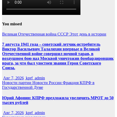
You missed
Великая Отечественная война
СССР
Этот день в истории
7 августа 1941 года – советский летчик-истребитель
Виктор Васильевич Талалихин впервые в Великой
Отечественной войне совершил ночной таран, в
воздушном бою над Москвой уничтожив бомбардировщик
врага, за что был удостоен звания Героя Советского
Союза.
Авг 7, 2026
kprf_admin
Новости партии
Новости России
Фракция КПРФ в
Государственной Думе
Юрий Афонин: КПРФ предложила увеличить МРОТ до 50
тысяч рублей
Авг 7, 2026
kprf_admin