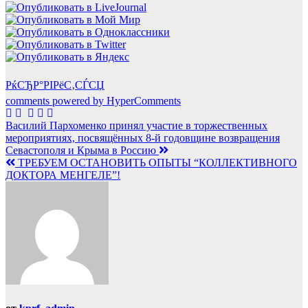
РќСЂР°РІРёС‚СЃСЏ
comments powered by HyperComments
Навигация
Василий Пархоменко принял участие в торжественных
мероприятиях, посвящённых 8-й годовщине возвращения
по
Севастополя и Крыма в Россию
записям
ТРЕБУЕМ ОСТАНОВИТЬ ОПЫТЫ “КОЛЛЕКТИВНОГО
ДОКТОРА МЕНГЕЛЕ”!