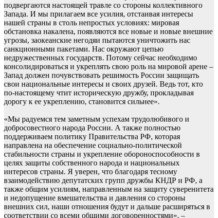
подвергаются настоящей травле со стороны коллективного
Запада. И мы прилагаем все усилия, отстаивая интересы
нашей страны в столь непростых условиях: мировая
обстановка накалена, появляются все новые и новые внешние
угрозы, заокеанские негодяи пытаются уничтожить нас
санкционными пакетами. Нас окружают цепью
недружественных государств. Потому сейчас необходимо
консолидироваться и укреплять свою роль на мировой арене –
Запад должен почувствовать решимость России защищать
свои национальные интересы и своих друзей. Ведь тот, кто
по-настоящему чтит историческую дружбу, прокладывая
дорогу к ее укреплению, становится сильнее».
«Мы радуемся тем заметным успехам трудолюбивого и
добросовестного народа России. А также полностью
поддерживаем политику Правительства РФ, которая
направлена на обеспечение социально-политической
стабильности страны и укрепление обороноспособности в
целях защиты собственного народа и национальных
интересов страны. Я уверен, что благодаря тесному
взаимодействию депутатских групп дружбы КНДР и РФ, а
также общим усилиям, направленным на защиту суверенитета
и недопущение вмешательства и давления со стороны
внешних сил, наши отношения будут и дальше расширяться в
соответствии со всеми общими договоренностями», –