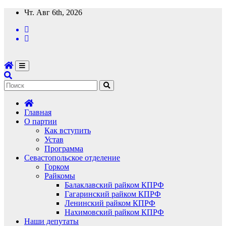
Перейти
Чт. Авг 6th, 2026
к
содержимому
Главная
О партии
Как вступить
Устав
Программа
Севастопольское отделение
Горком
Райкомы
Балаклавский райком КПРФ
Гагаринский райком КПРФ
Ленинский райком КПРФ
Нахимовский райком КПРФ
Наши депутаты