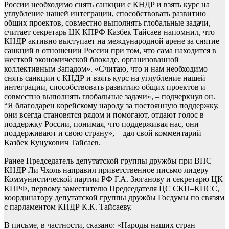
России необходимо снять санкции с КНДР и взять курс на
углубление нашей интеграции, способствовать развитию
общих проектов, совместно выполнять глобальные задачи,
считает секретарь ЦК КПРФ Казбек Тайсаев напомнил, что
КНДР активно выступает на международной арене за снятие
санкций в отношении России при том, что сама находится в
жесткой экономической блокаде, организованной
коллективным Западом». «Считаю, что и нам необходимо
снять санкции с КНДР и взять курс на углубление нашей
интеграции, способствовать развитию общих проектов и
совместно выполнять глобальные задачи», – подчеркнул он.
“Я благодарен корейскому народу за постоянную поддержку,
они всегда становятся рядом и помогают, отдают голос в
поддержку России, понимая, что поддерживая нас, они
поддерживают и свою страну», – дал свой комментарий
Казбек Куцукович Тайсаев.
Ранее Председатель депутатской группы дружбы при ВНС
КНДР Ли Чхоль направил приветственное письмо лидеру
Коммунистической партии РФ Г.А. Зюганову и секретарю ЦК
КПРФ, первому заместителю Председателя ЦС СКП–КПСС,
координатору депутатской группы дружбы Госдумы по связям
с парламентом КНДР К.К. Тайсаеву.
В письме, в частности, сказано: «Народы наших стран