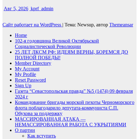
Авг 5, 2026
kprf_admin
Сайт работает на WordPress
|
Тема: Newsup, автор
Themeansar
Home
102-я годовщина Великой Октябрьской
Социалистической Революции
25 ЛЕТ ЛКСМ РФ: ИДЕЯМ ВЕРНЫ, БОРЕМСЯ ДО
ПОЛНОЙ ПОБЕДЫ!
Member Directory
My Account
My Profile
Reset Password
Sign Up
Газета “Севастопольская правда” №5 (1474) 09 февраля
2024 г
Командование бригады морской пехоты Черноморского
флота поблагодарило депутата-коммуниста С.П.
Обухова за поддержку
МАССИРОВАННАЯ АТАКА —
НЕМАССИРОВАННАЯ РАБОТА С УКРЫТИЯМИ
О партии
Как вступить