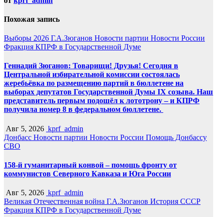
от
kprf_admin
Похожая запись
Выборы 2026
Г.А.Зюганов
Новости партии
Новости России
Фракция КПРФ в Государственной Думе
Геннадий Зюганов: Товарищи! Друзья! Сегодня в
Центральной избирательной комиссии состоялась
жеребьёвка по размещению партий в бюллетене на
выборах депутатов Государственной Думы IX созыва. Наш
представитель первым подошёл к лототрону – и КПРФ
получила номер 8 в федеральном бюллетене.
Авг 5, 2026
kprf_admin
Донбасс
Новости партии
Новости России
Помощь Донбассу
СВО
158-й гуманитарный конвой – помощь фронту от
коммунистов Северного Кавказа и Юга России
Авг 5, 2026
kprf_admin
Великая Отечественная война
Г.А.Зюганов
История СССР
Фракция КПРФ в Государственной Думе