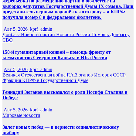
жеребьёвка по размещению партий в бюллетене на
выборах депутатов Государственной Думы IX созыва. Наш
представитель первым подошёл к лототрону – и КПРФ
получила номер 8 в федеральном бюллетене.
Авг 5, 2026
kprf_admin
Донбасс
Новости партии
Новости России
Помощь Донбассу
СВО
158-й гуманитарный конвой – помощь фронту от
коммунистов Северного Кавказа и Юга России
Авг 5, 2026
kprf_admin
Великая Отечественная война
Г.А.Зюганов
История СССР
Фракция КПРФ в Государственной Думе
Геннадий Зюганов высказался о роли Иосифа Сталина в
Победе
Авг 5, 2026
kprf_admin
Мировые новости
Залог новых побед — в верности социалистическому
выбору