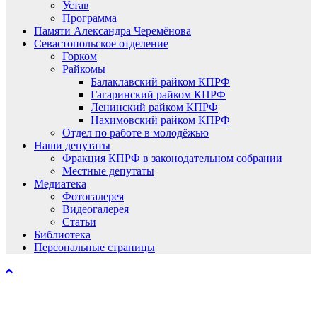
Устав
Программа
Памяти Александра Черемёнова
Севастопольское отделение
Горком
Райкомы
Балаклавский райком КПРФ
Гагаринский райком КПРФ
Ленинский райком КПРФ
Нахимовский райком КПРФ
Отдел по работе в молодёжью
Наши депутаты
Фракция КПРФ в законодательном собрании
Местные депутаты
Медиатека
Фотогалерея
Видеогалерея
Статьи
Библиотека
Персональные страницы