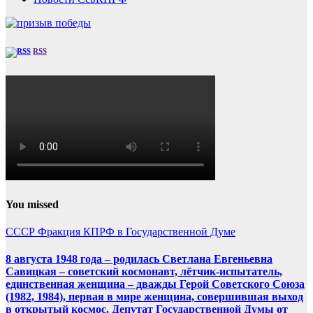
RSS
You missed
СССР
Фракция КПРФ в Государственной Думе
8 августа 1948 года – родилась Светлана Евгеньевна
Савицкая – советский космонавт, лётчик-испытатель,
единственная женщина – дважды Герой Советского Союза
(1982, 1984), первая в мире женщина, совершившая выход
в открытый космос. Депутат Государственной Думы от