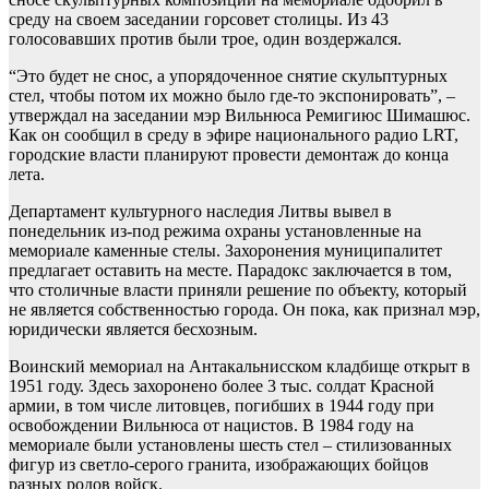
среду на своем заседании горсовет столицы. Из 43
голосовавших против были трое, один воздержался.
“Это будет не снос, а упорядоченное снятие скульптурных
стел, чтобы потом их можно было где-то экспонировать”, –
утверждал на заседании мэр Вильнюса Ремигиюс Шимашюс.
Как он сообщил в среду в эфире национального радио LRT,
городские власти планируют провести демонтаж до конца
лета.
Департамент культурного наследия Литвы вывел в
понедельник из-под режима охраны установленные на
мемориале каменные стелы. Захоронения муниципалитет
предлагает оставить на месте. Парадокс заключается в том,
что столичные власти приняли решение по объекту, который
не является собственностью города. Он пока, как признал мэр,
юридически является бесхозным.
Воинский мемориал на Антакальнисском кладбище открыт в
1951 году. Здесь захоронено более 3 тыс. солдат Красной
армии, в том числе литовцев, погибших в 1944 году при
освобождении Вильнюса от нацистов. В 1984 году на
мемориале были установлены шесть стел – стилизованных
фигур из светло-серого гранита, изображающих бойцов
разных родов войск.