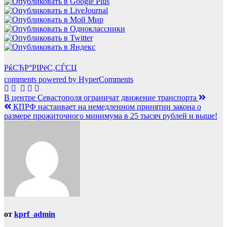
РќСЂР°РІРёС‚СЃСЏ
comments powered by HyperComments
Навигация
В центре Севастополя ограничат движение транспорта
КПРФ настаивает на немедленном принятии закона о
по
размере прожиточного минимума в 25 тысяч рублей и выше!
записям
от
kprf_admin