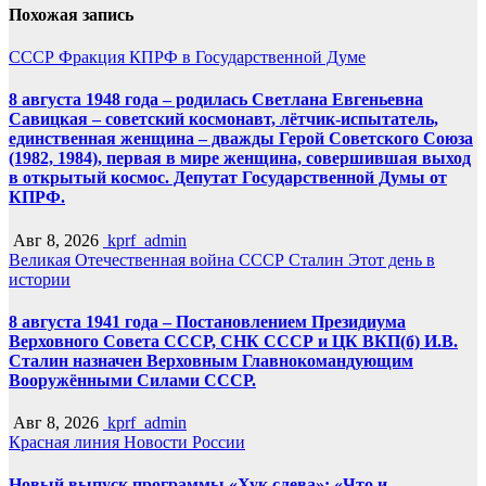
Похожая запись
СССР
Фракция КПРФ в Государственной Думе
8 августа 1948 года – родилась Светлана Евгеньевна
Савицкая – советский космонавт, лётчик-испытатель,
единственная женщина – дважды Герой Советского Союза
(1982, 1984), первая в мире женщина, совершившая выход
в открытый космос. Депутат Государственной Думы от
КПРФ.
Авг 8, 2026
kprf_admin
Великая Отечественная война
СССР
Сталин
Этот день в
истории
8 августа 1941 года – Постановлением Президиума
Верховного Совета СССР, СНК СССР и ЦК ВКП(б) И.В.
Сталин назначен Верховным Главнокомандующим
Вооружёнными Силами СССР.
Авг 8, 2026
kprf_admin
Красная линия
Новости России
Новый выпуск программы «Хук слева»: «Что и