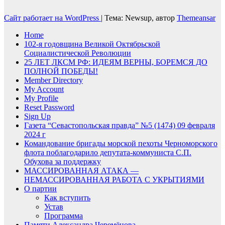
Сайт работает на WordPress
|
Тема: Newsup, автор
Themeansar
Home
102-я годовщина Великой Октябрьской
Социалистической Революции
25 ЛЕТ ЛКСМ РФ: ИДЕЯМ ВЕРНЫ, БОРЕМСЯ ДО
ПОЛНОЙ ПОБЕДЫ!
Member Directory
My Account
My Profile
Reset Password
Sign Up
Газета “Севастопольская правда” №5 (1474) 09 февраля
2024 г
Командование бригады морской пехоты Черноморского
флота поблагодарило депутата-коммуниста С.П.
Обухова за поддержку
МАССИРОВАННАЯ АТАКА —
НЕМАССИРОВАННАЯ РАБОТА С УКРЫТИЯМИ
О партии
Как вступить
Устав
Программа
Памяти Александра Черемёнова