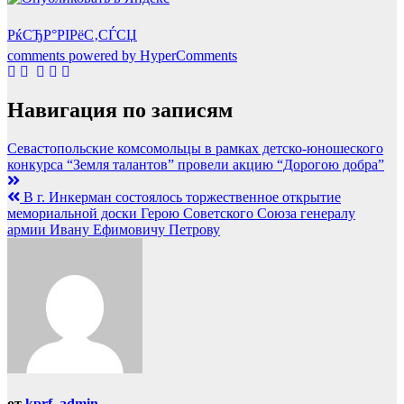
РќСЂР°РІРёС‚СЃСЏ
comments powered by HyperComments
Навигация по записям
Севастопольские комсомольцы в рамках детско-юношеского
конкурса “Земля талантов” провели акцию “Дорогою добра”
В г. Инкерман состоялось торжественное открытие
мемориальной доски Герою Советского Союза генералу
армии Ивану Ефимовичу Петрову
от
kprf_admin