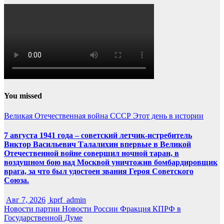
You missed
Великая Отечественная война
СССР
Этот день в истории
7 августа 1941 года – советский летчик-истребитель
Виктор Васильевич Талалихин впервые в Великой
Отечественной войне совершил ночной таран, в
воздушном бою над Москвой уничтожив бомбардировщик
врага, за что был удостоен звания Героя Советского
Союза.
Авг 7, 2026
kprf_admin
Новости партии
Новости России
Фракция КПРФ в
Государственной Думе