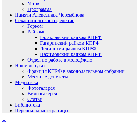
Устав
Программа
Памяти Александра Черемёнова
Севастопольское отделение
Горком
Райкомы
Балаклавский райком КПРФ
Гагаринский райком КПРФ
Ленинский райком КПРФ
Нахимовский райком КПРФ
Отдел по работе в молодёжью
Наши депутаты
Фракция КПРФ в законодательном собрании
Местные депутаты
Медиатека
Фотогалерея
Видеогалерея
Статьи
Библиотека
Персональные страницы