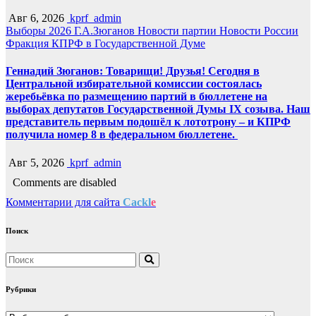
Авг 6, 2026
kprf_admin
Выборы 2026
Г.А.Зюганов
Новости партии
Новости России
Фракция КПРФ в Государственной Думе
Геннадий Зюганов: Товарищи! Друзья! Сегодня в
Центральной избирательной комиссии состоялась
жеребьёвка по размещению партий в бюллетене на
выборах депутатов Государственной Думы IX созыва. Наш
представитель первым подошёл к лототрону – и КПРФ
получила номер 8 в федеральном бюллетене.
Авг 5, 2026
kprf_admin
Comments are disabled
Комментарии для сайта
Cackl
e
Поиск
Рубрики