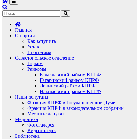
Главная
О партии
Как вступить
Устав
Программа
Севастопольское отделение
Горком
Райкомы
Балаклавский райком КПРФ
Гагаринский райком КПРФ
Ленинский райком КПРФ
Нахимовский райком КПРФ
Наши депутаты
Фракция КПРФ в Государственной Думе
Фракция КПРФ в законодательном собрании
Местные депутаты
Медиатека
Фотогалерея
Видеогалерея
Библиотека