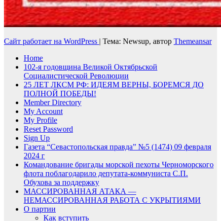
Сайт работает на WordPress
|
Тема: Newsup, автор
Themeansar
Home
102-я годовщина Великой Октябрьской
Социалистической Революции
25 ЛЕТ ЛКСМ РФ: ИДЕЯМ ВЕРНЫ, БОРЕМСЯ ДО
ПОЛНОЙ ПОБЕДЫ!
Member Directory
My Account
My Profile
Reset Password
Sign Up
Газета “Севастопольская правда” №5 (1474) 09 февраля
2024 г
Командование бригады морской пехоты Черноморского
флота поблагодарило депутата-коммуниста С.П.
Обухова за поддержку
МАССИРОВАННАЯ АТАКА —
НЕМАССИРОВАННАЯ РАБОТА С УКРЫТИЯМИ
О партии
Как вступить