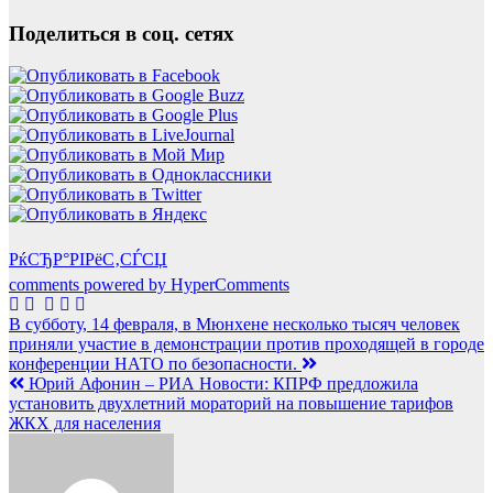
Поделиться в соц. сетях
РќСЂР°РІРёС‚СЃСЏ
comments powered by HyperComments
Навигация
В субботу, 14 февраля, в Мюнхене несколько тысяч человек
приняли участие в демонстрации против проходящей в городе
по
конференции НАТО по безопасности.
записям
Юрий Афонин – РИА Новости: КПРФ предложила
установить двухлетний мораторий на повышение тарифов
ЖКХ для населения