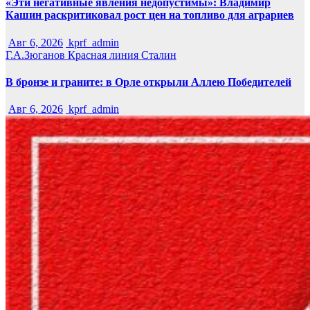
«Эти негативные явления недопустимы»: Владимир
Кашин раскритиковал рост цен на топливо для аграриев
Авг 6, 2026
kprf_admin
Г.А.Зюганов
Красная линия
Сталин
В бронзе и граните: в Орле открыли Аллею Победителей
Авг 6, 2026
kprf_admin