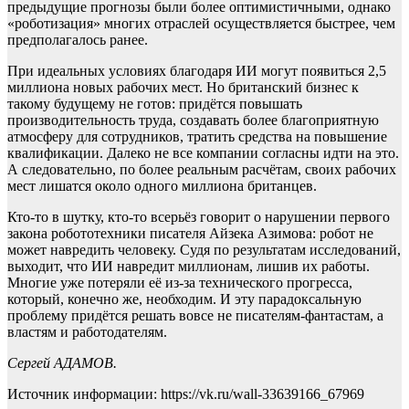
предыдущие прогнозы были более оптимистичными, однако
«роботизация» многих отраслей осуществляется быстрее, чем
предполагалось ранее.
При идеальных условиях благодаря ИИ могут появиться 2,5
миллиона новых рабочих мест. Но британский бизнес к
такому будущему не готов: придётся повышать
производительность труда, создавать более благоприятную
атмосферу для сотрудников, тратить средства на повышение
квалификации. Далеко не все компании согласны идти на это.
А следовательно, по более реальным расчётам, своих рабочих
мест лишатся около одного миллиона британцев.
Кто-то в шутку, кто-то всерьёз говорит о нарушении первого
закона робототехники писателя Айзека Азимова: робот не
может навредить человеку. Судя по результатам исследований,
выходит, что ИИ навредит миллионам, лишив их работы.
Многие уже потеряли её из-за технического прогресса,
который, конечно же, необходим. И эту парадоксальную
проблему придётся решать вовсе не писателям-фантастам, а
властям и работодателям.
Сергей АДАМОВ.
Источник информации: https://vk.ru/wall-33639166_67969