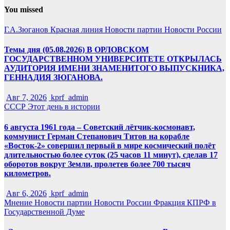
You missed
Г.А.Зюганов
Красная линия
Новости партии
Новости России
Темы дня (05.08.2026) В ОРЛОВСКОМ
ГОСУДАРСТВЕННОМ УНИВЕРСИТЕТЕ ОТКРЫЛАСЬ
АУДИТОРИЯ ИМЕНИ ЗНАМЕНИТОГО ВЫПУСКНИКА,
ГЕННАДИЯ ЗЮГАНОВА.
Авг 7, 2026
kprf_admin
СССР
Этот день в истории
6 августа 1961 года – Советский лётчик-космонавт,
коммунист Герман Степанович Титов на корабле
«Восток-2» совершил первый в мире космический полёт
длительностью более суток (25 часов 11 минут), сделав 17
оборотов вокруг Земли, пролетев более 700 тысяч
километров.
Авг 6, 2026
kprf_admin
Мнение
Новости партии
Новости России
Фракция КПРФ в
Государственной Думе