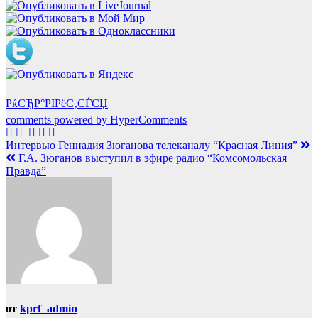
РќСЂР°РІРёС‚СЃСЏ
comments powered by HyperComments
Навигация
Интервью Геннадия Зюганова телеканалу “Красная Линия”
Г.А. Зюганов выступил в эфире радио “Комсомольская
по
Правда”
записям
от
kprf_admin