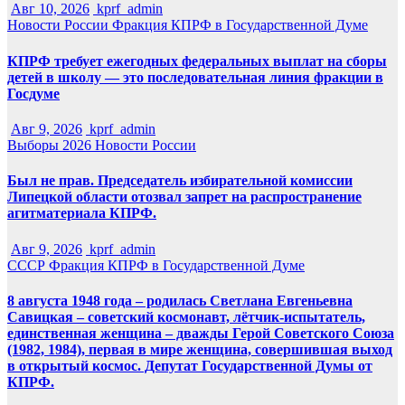
Авг 10, 2026
kprf_admin
Новости России
Фракция КПРФ в Государственной Думе
КПРФ требует ежегодных федеральных выплат на сборы
детей в школу — это последовательная линия фракции в
Госдуме
Авг 9, 2026
kprf_admin
Выборы 2026
Новости России
Был не прав. Председатель избирательной комиссии
Липецкой области отозвал запрет на распространение
агитматериала КПРФ.
Авг 9, 2026
kprf_admin
СССР
Фракция КПРФ в Государственной Думе
8 августа 1948 года – родилась Светлана Евгеньевна
Савицкая – советский космонавт, лётчик-испытатель,
единственная женщина – дважды Герой Советского Союза
(1982, 1984), первая в мире женщина, совершившая выход
в открытый космос. Депутат Государственной Думы от
КПРФ.