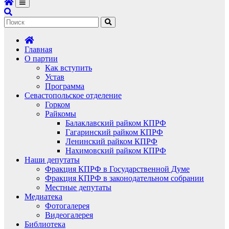
Главная
О партии
Как вступить
Устав
Программа
Севастопольское отделение
Горком
Райкомы
Балаклавский райком КПРФ
Гагаринский райком КПРФ
Ленинский райком КПРФ
Нахимовский райком КПРФ
Наши депутаты
Фракция КПРФ в Государственной Думе
Фракция КПРФ в законодательном собрании
Местные депутаты
Медиатека
Фотогалерея
Видеогалерея
Библиотека