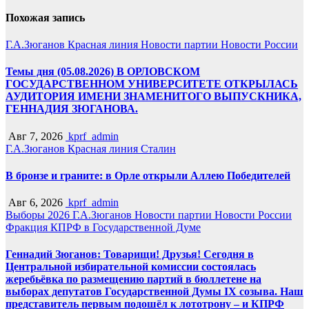
Похожая запись
Г.А.Зюганов
Красная линия
Новости партии
Новости России
Темы дня (05.08.2026) В ОРЛОВСКОМ
ГОСУДАРСТВЕННОМ УНИВЕРСИТЕТЕ ОТКРЫЛАСЬ
АУДИТОРИЯ ИМЕНИ ЗНАМЕНИТОГО ВЫПУСКНИКА,
ГЕННАДИЯ ЗЮГАНОВА.
Авг 7, 2026
kprf_admin
Г.А.Зюганов
Красная линия
Сталин
В бронзе и граните: в Орле открыли Аллею Победителей
Авг 6, 2026
kprf_admin
Выборы 2026
Г.А.Зюганов
Новости партии
Новости России
Фракция КПРФ в Государственной Думе
Геннадий Зюганов: Товарищи! Друзья! Сегодня в
Центральной избирательной комиссии состоялась
жеребьёвка по размещению партий в бюллетене на
выборах депутатов Государственной Думы IX созыва. Наш
представитель первым подошёл к лототрону – и КПРФ