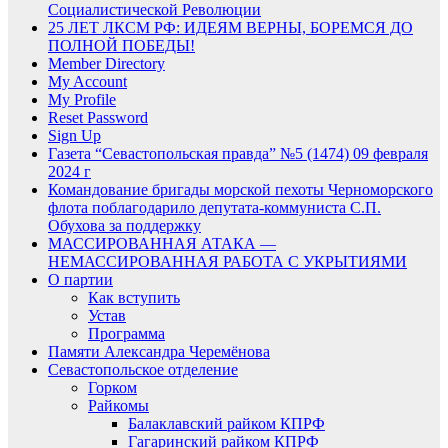
Социалистической Революции
25 ЛЕТ ЛКСМ РФ: ИДЕЯМ ВЕРНЫ, БОРЕМСЯ ДО
ПОЛНОЙ ПОБЕДЫ!
Member Directory
My Account
My Profile
Reset Password
Sign Up
Газета “Севастопольская правда” №5 (1474) 09 февраля
2024 г
Командование бригады морской пехоты Черноморского
флота поблагодарило депутата-коммуниста С.П.
Обухова за поддержку
МАССИРОВАННАЯ АТАКА —
НЕМАССИРОВАННАЯ РАБОТА С УКРЫТИЯМИ
О партии
Как вступить
Устав
Программа
Памяти Александра Черемёнова
Севастопольское отделение
Горком
Райкомы
Балаклавский райком КПРФ
Гагаринский райком КПРФ