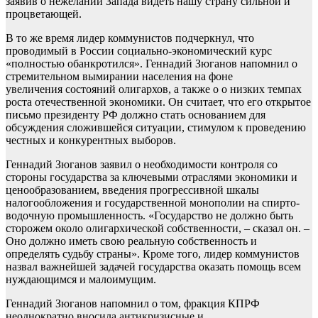
заявив о нежелании Запада видеть нашу страну сильной и
процветающей.
В то же время лидер коммунистов подчеркнул, что
проводимый в России социально-экономический курс
«полностью обанкротился». Геннадий Зюганов напомнил о
стремительном вымирании населения на фоне
увеличения состояний олигархов, а также о о низких темпах
роста отечественной экономики. Он считает, что его открытое
письмо президенту РФ должно стать основанием для
обсуждения сложившейся ситуации, стимулом к проведению
честных и конкурентных выборов.
Геннадий Зюганов заявил о необходимости контроля со
стороны государства за ключевыми отраслями экономики и
ценообразованием, введения прогрессивной шкалы
налогообложения и государственной монополии на спирто-
водочную промышленность. «Государство не должно быть
сторожем около олигархической собственности, – сказал он. –
Оно должно иметь свою реальную собственность и
определять судьбу страны». Кроме того, лидер коммунистов
назвал важнейшей задачей государства оказать помощь всем
нуждающимся и малоимущим.
Геннадий Зюганов напомнил о том, фракция КПРФ
неоднократно вносила антикризисные и