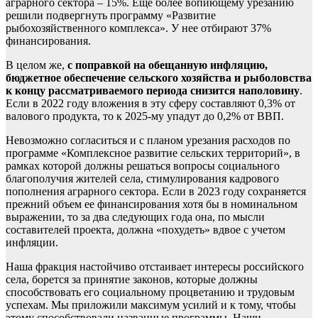
аграрного сектора – 15%. Еще более вопиющему урезанию
решили подвергнуть программу «Развитие
рыбохозяйственного комплекса». У нее отбирают 37%
финансирования.
В целом же,
с поправкой на обещанную инфляцию,
бюджетное обеспечение сельского хозяйства и рыболовства
к концу рассматриваемого периода снизится наполовину
.
Если в 2022 году вложения в эту сферу составляют 0,3% от
валового продукта, то к 2025-му упадут до 0,2% от ВВП.
Невозможно согласиться и с планом урезания расходов по
программе «Комплексное развитие сельских территорий», в
рамках которой должны решаться вопросы социального
благополучия жителей села, стимулирования кадрового
пополнения аграрного сектора. Если в 2023 году сохраняется
прежний объем ее финансирования хотя бы в номинальном
выражении, то за два следующих года она, по мысли
составителей проекта, должна «похудеть» вдвое с учетом
инфляции.
Наша фракция настойчиво отстаивает интересы российского
села, борется за принятие законов, которые должны
способствовать его социальному процветанию и трудовым
успехам. Мы приложили максимум усилий и к тому, чтобы
этому способствовали названные программы. Наши