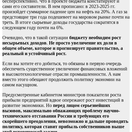
бесперспективно. Что в проекте бюджета констатируют и
сами его составители. В нем прописано: в 2023-2025 гг.
произойдет суммарное падение цен на нефть на 20%. А газ за
предстоящие три года подешевеет на мировом рынке почти на
треть. В итоге сырьевые доходы государства сократятся в
следующем году почти на 6%.
Очевидно, что в такой ситуации
бюджету необходим рост
несырьевых доходов
.
Не просто увеличение их доли в
общем объеме, которое и прогнозирует правительство, а
реальный и устойчивый рост.
Если вы хотите его добиться, то обязаны в первую очередь
обеспечить существенное увеличение финансовых вложений
в высокотехнологичные отрасли промышленности. А нам
вместо этого обещают продолжить политику экономии на
самом насущном.
Предусмотренные кабинетом министров показатели роста
прибыли предприятий вдвое опережают рост инвестиций в
развитие экономики. Но
перед лицом серьезнейших
вызовов, максимально обнажающих проблему научно-
технического отставания России и требующих его
скорейшего преодоления, невозможно и дальше проводить
политику, которая ставит прибыль собственников выше
этой исторической задачи
.