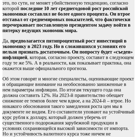
это, по сути, не меняет убийственную тенденцию, согласно
которой
последние 10 лет среднегодовой рост российской
экономики составлял не более одного процента. Он втрое
отставал от среднемировых показателей, что фактически
перечеркивает поставленную президентом задачу войти в
пятерку ведущих экономик мира.
Да,
предполагается пятипроцентный рост инвестиций в
экономику в 2023 году. Но в сложившихся условиях его
нельзя признать достаточным. Он попросту будет «съеден»
инфляцией
, которая, согласно проекту, составит в следующем
году те же 5%. А в реальности, как показывает практика, она
окажется выше официального прогноза.
Об этом говорят и многие специалисты, оценивающие проект
и обращающие внимание на необоснованно заниженные в
нем параметры инфляции. По итогам текущего года она
должна составить 12%. На 2023-й правительство обещает
снижение ее темпов более чем вдвое, а на 2024-й – втрое. Но
никакого обоснования такого замедления роста цен мы в
документе не видим. Его составители уповают на устойчивый
курс рубля к доллару, который должен уберечь от
существенного подорожания зарубежной продукции в
условиях сохраняющейся высокой зависимости от импорта.
Но и устойчивость валютного курса тоже ничем не