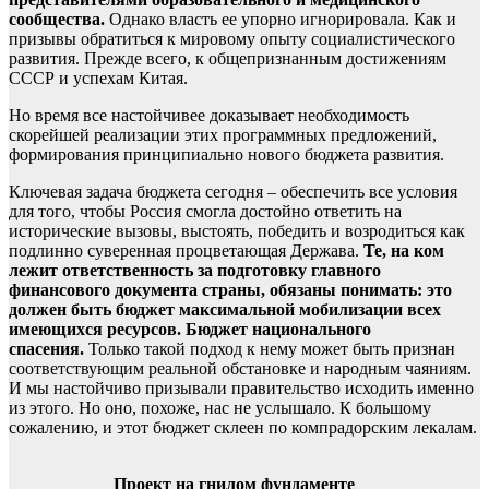
сообщества.
Однако власть ее упорно игнорировала. Как и
призывы обратиться к мировому опыту социалистического
развития. Прежде всего, к общепризнанным достижениям
СССР и успехам Китая.
Но время все настойчивее доказывает необходимость
скорейшей реализации этих программных предложений,
формирования принципиально нового бюджета развития.
Ключевая задача бюджета сегодня – обеспечить все условия
для того, чтобы Россия смогла достойно ответить на
исторические вызовы, выстоять, победить и возродиться как
подлинно суверенная процветающая Держава.
Те, на ком
лежит ответственность за подготовку главного
финансового документа страны, обязаны понимать: это
должен быть бюджет максимальной мобилизации всех
имеющихся ресурсов. Бюджет национального
спасения.
Только такой подход к нему может быть признан
соответствующим реальной обстановке и народным чаяниям.
И мы настойчиво призывали правительство исходить именно
из этого. Но оно, похоже, нас не услышало. К большому
сожалению, и этот бюджет склеен по компрадорским лекалам.
Проект на гнилом фундаменте