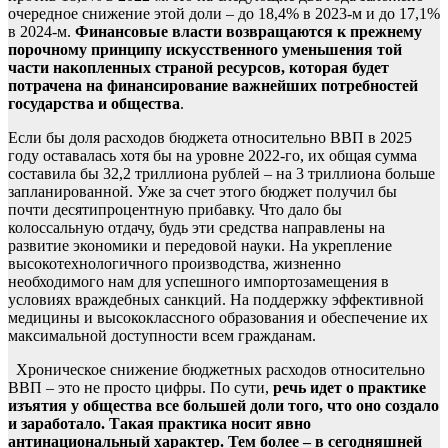
очередное снижение этой доли – до 18,4% в 2023-м и до 17,1%
в 2024-м.
Финансовые власти возвращаются к прежнему
порочному принципу искусственного уменьшения той
части накопленных страной ресурсов, которая будет
потрачена на финансирование важнейших потребностей
государства и общества
.
Если бы доля расходов бюджета относительно ВВП в 2025
году оставалась хотя бы на уровне 2022-го, их общая сумма
составила бы 32,2 триллиона рублей – на 3 триллиона больше
запланированной. Уже за счет этого бюджет получил бы
почти десятипроцентную прибавку. Что дало бы
колоссальную отдачу, будь эти средства направлены на
развитие экономики и передовой науки. На укрепление
высокотехнологичного производства, жизненно
необходимого нам для успешного импортозамещения в
условиях враждебных санкций. На поддержку эффективной
медицины и высококлассного образования и обеспечение их
максимальной доступности всем гражданам.
Хроническое снижение бюджетных расходов относительно
ВВП – это не просто цифры. По сути,
речь идет о практике
изъятия у общества все большей доли того, что оно создало
и заработало. Такая практика носит явно
антинациональный характер. Тем более – в сегодняшней