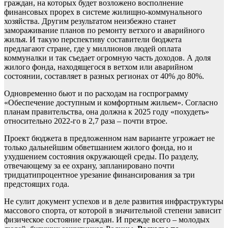
граждан, на которых будет возложено восполнение
финансовых прорех в системе жилищно-коммунального
хозяйства. Другим результатом неизбежно станет
замораживание планов по ремонту ветхого и аварийного
жилья. И такую перспективу составители бюджета
предлагают стране, где у миллионов людей оплата
коммуналки и так съедает огромную часть доходов. А доля
жилого фонда, находящегося в ветхом или аварийном
состоянии, составляет в разных регионах от 40% до 80%.
Одновременно бьют и по расходам на госпрограмму
«Обеспечение доступным и комфортным жильем». Согласно
планам правительства, она должна к 2025 году «похудеть»
относительно 2022-го в 2,7 раза – почти втрое.
Проект бюджета в предложенном нам варианте угрожает не
только дальнейшим обветшанием жилого фонда, но и
ухудшением состояния окружающей среды. По разделу,
отвечающему за ее охрану, запланировано почти
тридцатипроцентное урезание финансирования за три
предстоящих года.
Не сулит документ успехов и в деле развития инфраструктуры
массового спорта, от которой в значительной степени зависит
физическое состояние граждан. И прежде всего – молодых