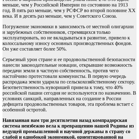
меньше, чем у Российской Империи по состоянию на 1913
год. В пять раз меньше, чем у РСФСР во второй половине XX
века. И в десять раз меньше, чем у Советского Союза.
Погружение экономики в зависимость от местной олигархии
и зарубежных собственников, стремящихся только
эксплуатировать, но не вкладываться в развитие, привело к
колоссальному износу основных производственных фондов.
Он уже составляет более 50%.
Серьезный урон стране и ее продовольственной безопасности
нанесли законодательные новации, открывшие возможность
передачи земли в частную собственность, против чего
настойчиво протестовали коммунисты. В первую очередь
распродажа земли ударила по сельскохозяйственному сектору.
Безответственность нуворишей привела к тому, что 40%
российской пашни сегодня не используются по назначению. В
условиях санкций, направленных на создание в России
дефицита продовольственных товаров, эта проблема встает с
особенной остротой.
Навязанная нам три десятилетия назад компрадорская
система неизбежно вела к превращению нашей Родины из
ведущей промышленной и научной державы в страну со
слабой и однобокой экономикой, ориентированной на