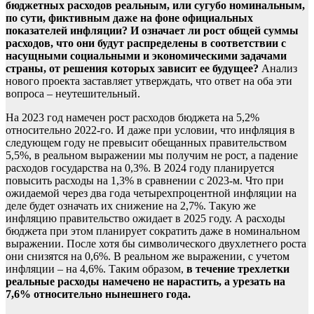
бюджетных расходов реальным, или сугубо номинальным,
по сути, фиктивным даже на фоне официальных
показателей инфляции? И означает ли рост общей суммы
расходов, что они будут распределены в соответствии с
насущными социальными и экономическими задачами
страны, от решения которых зависит ее будущее?
Анализ
нового проекта заставляет утверждать, что ответ на оба эти
вопроса – неутешительный.
На 2023 год намечен рост расходов бюджета на 5,2%
относительно 2022-го. И даже при условии, что инфляция в
следующем году не превысит обещанных правительством
5,5%, в реальном выражении мы получим не рост, а падение
расходов государства на 0,3%. В 2024 году планируется
повысить расходы на 1,3% в сравнении с 2023-м. Что при
ожидаемой через два года четырехпроцентной инфляции на
деле будет означать их снижение на 2,7%. Такую же
инфляцию правительство ожидает в 2025 году. А расходы
бюджета при этом планирует сократить даже в номинальном
выражении. После хотя бы символического двухлетнего роста
они снизятся на 0,6%. В реальном же выражении, с учетом
инфляции – на 4,6%. Таким образом,
в течение трехлетки
реальные расходы намечено не нарастить, а урезать на
7,6% относительно нынешнего года.