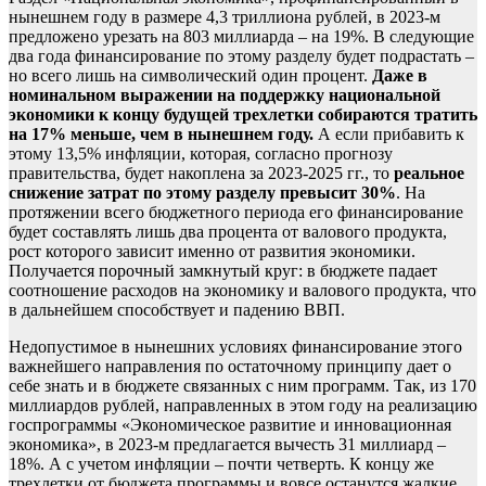
нынешнем году в размере 4,3 триллиона рублей, в 2023-м
предложено урезать на 803 миллиарда – на 19%. В следующие
два года финансирование по этому разделу будет подрастать –
но всего лишь на символический один процент.
Даже в
номинальном выражении на поддержку национальной
экономики к концу будущей трехлетки собираются тратить
на 17% меньше, чем в нынешнем году.
А если прибавить к
этому 13,5% инфляции, которая, согласно прогнозу
правительства, будет накоплена за 2023-2025 гг., то
реальное
снижение затрат по этому разделу превысит 30%
. На
протяжении всего бюджетного периода его финансирование
будет составлять лишь два процента от валового продукта,
рост которого зависит именно от развития экономики.
Получается порочный замкнутый круг: в бюджете падает
соотношение расходов на экономику и валового продукта, что
в дальнейшем способствует и падению ВВП.
Недопустимое в нынешних условиях финансирование этого
важнейшего направления по остаточному принципу дает о
себе знать и в бюджете связанных с ним программ. Так, из 170
миллиардов рублей, направленных в этом году на реализацию
госпрограммы «Экономическое развитие и инновационная
экономика», в 2023-м предлагается вычесть 31 миллиард –
18%. А с учетом инфляции – почти четверть. К концу же
трехлетки от бюджета программы и вовсе останутся жалкие