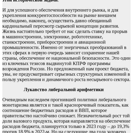
И для успешного обеспечения внутреннего рынка, и для
укрепления конкурентоспособности на рынке внешнем
необходимо, наконец, осуществить давно обещанный
кардинальный пересмотр сырьевой концепции развития.
Жизнь настоятельно требует от нас сделать ставку на прорыв
в машиностроении, электронике, робототехнике,
станкостроении, приборостроении и авиационной
промышленности. Именно от энергичных преобразований в
этих сферах в первую очередь зависит сохранение нашей
страны, обеспечение ее национальной безопасности. Это один
из ключевых тезисов выдвинутой КПРФ программы
возрождения России. Но предложенный нам проект бюджета,
увы, не предусматривает серьезных структурных изменений в
пользу укрепления и динамичного роста несырьевого сектора.
Лукавство либеральной арифметики
Очевидным наследием прогнившей политики либерального
монетаризма является и такой красноречивый показатель, как
соотношение бюджетных расходов и ВВП, которое
правительство настойчиво снижает. Незначительный рост той
доли валового продукта, которая направляется на обеспечение
расходов бюджета, планируется только в 2023 году – до 19,3%
против 18,9% в 2022-м. Но на следующие два года заложено