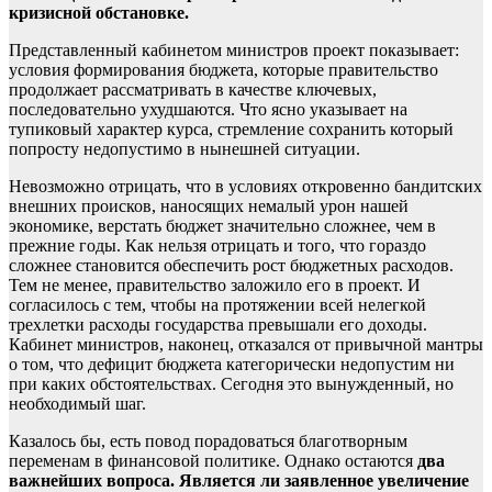
кризисной обстановке.
Представленный кабинетом министров проект показывает:
условия формирования бюджета, которые правительство
продолжает рассматривать в качестве ключевых,
последовательно ухудшаются. Что ясно указывает на
тупиковый характер курса, стремление сохранить который
попросту недопустимо в нынешней ситуации.
Невозможно отрицать, что в условиях откровенно бандитских
внешних происков, наносящих немалый урон нашей
экономике, верстать бюджет значительно сложнее, чем в
прежние годы. Как нельзя отрицать и того, что гораздо
сложнее становится обеспечить рост бюджетных расходов.
Тем не менее, правительство заложило его в проект. И
согласилось с тем, чтобы на протяжении всей нелегкой
трехлетки расходы государства превышали его доходы.
Кабинет министров, наконец, отказался от привычной мантры
о том, что дефицит бюджета категорически недопустим ни
при каких обстоятельствах. Сегодня это вынужденный, но
необходимый шаг.
Казалось бы, есть повод порадоваться благотворным
переменам в финансовой политике. Однако остаются
два
важнейших вопроса. Является ли заявленное увеличение