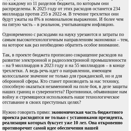
по каждому из 11 разделов бюджета, по которым они
распределены. К 2025 году от этих расходов останется 234
миллиарда против 255 в 2022-м. В течение трехлетки они
будут ужаты на 8% в номинальном выражении. И более чем
на пятую часть – в реальном, учитывающем инфляцию.
Одновременно с расходами на науку урезаются и затраты по
самым высокотехнологичным направлениям экономики – тем,
на которое как раз необходимо обратить особое внимание.
Так, в проекте бюджета прописано сокращение расходов на
развитие электронной и радиоэлектронной промышленности
– на 9 миллиардов в 2023 году и на 55 миллиардов – в конце
трехлетки. А ведь речь идет о направлении, имеющем
колоссальное значение не только для гражданской, но и для
оборонной сферы. Кто станет производить за нас технику,
способную оказаться незаменимой на поле боя, в деле защиты
наших границ и суверенитета? Противники, объявившие нам
войну и стремящиеся использовать наше технологическое
отставание в своих преступных целях?
Нужно говорить прямо:
экономическая часть бюджетного
проекта расходится не только с установками президента,
реализация которых буксует уже 10 лет. Она откровенно
противоречит самой идее обеспечения нашей