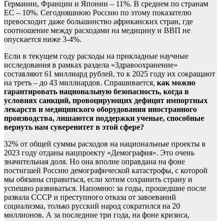
Германии, Франции и Японии – 11%. В среднем по странам
ЕС – 10%. Сегодняшнюю Россию по этому показателю
превосходит даже большинство африканских стран, где
соотношение между расходами на медицину и ВВП не
опускается ниже 3-4%.
Если в текущем году расходы на прикладные научные
исследования в рамках раздела «Здравоохранение»
составляют 61 миллиард рублей, то к 2025 году их сокращают
на треть – до 43 миллиардов. Спрашивается,
как можно
гарантировать национальную безопасность, когда в
условиях санкций, провоцирующих дефицит импортных
лекарств и медицинского оборудования иностранного
производства, лишаются поддержки ученые, способные
вернуть нам суверенитет в этой сфере?
32% от общей суммы расходов на национальные проекты в
2023 году отданы нацпроекту «Демография». Это очень
значительная доля. Но она вполне оправдана на фоне
постигшей Россию демографической катастрофы, с которой
мы обязаны справиться, если хотим сохранить страну и
успешно развиваться. Напомню: за годы, прошедшие после
развала СССР и преступного отказа от завоеваний
социализма, только русский народ сократился на 20
миллионов. А за последние три года, на фоне кризиса,