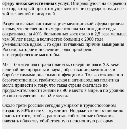
сферу низкокачественных услуг.
Опирающуюся на сырьевой
сектор, который при этом управляется не государством, а все
той же алчной олигархией.
Разрушительная «оптимизация» медицинской сферы привела
к тому, что численность медперсонала за последние годы
сократилась на 40%, больничных коек стало в 2,5 раза меньше,
чем 30 лет назад, а количество больниц с 2000 года
уменьшилось вдвое. Это одна из главных причин вымирания
России, которое в последние годы приобрело
катастрофические масштабы.
Мы – богатейшая страна планеты, совершившая в ХХ веке
величайшие прорывы в науке, образовании, медицине, в
борьбе с самыми опасными инфекциями. Только откровенно
безответственная, грабительская и антинародная политика
могла привести к тому, что такая страна скатилась по
продолжительности жизни на 96-е место в мире, а по уровню
жизни населения – на 52-е место.
Около трети россиян сегодня умирают в трудоспособном
возрасте. 80% из них – мужчины. Но даже это не остановило
власть от того, чтобы, растоптав собственные обещания,
навязать обществу убийственную пенсионную реформу.