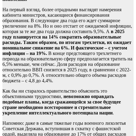
На первый взгляд, более отрадными выглядят намерения
кабинета министров, касающиеся финансирования
образования. В следующие два года его ждет суммарное
увеличение на 8%. Но и оно отстает от ожидаемой инфляции,
которая за те же два года должна составить 9,5%. А
в 2025
году планируется на 14% сократить образовательные
расходы. Таким образом, по итогам трехлетки, их ожидает
номинальное снижение на 6%. И фактическое – с учетом
инфляции – на 19%.
В конце предстоящего трехлетнего
периода на образовательную сферу предполагается тратить на
6,5% меньше, чем сейчас. Доля расходов на образование
относительно ВВП снизится в 2025 году, в сравнении с 2022-
м, с 0,9% до 0,7%. А относительно общего объема расходов
бюджета – с 4,8 до 4,4%.
Как бы ни старалось правительство объяснить это
объективными трудностями,
невозможно оправдать
подобные планы, когда сражающейся за свое будущее
стране необходимо всестороннее и стремительное
укрепление интеллектуального потенциала нации
.
Напомню: даже в самые тяжелые годы военного лихолетья
Советская Держава, вступившая в схватку с фашистской
ордой, выделяла на образование до 17% от общих расходов