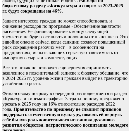
людей, будущих защитников Родины.
Расходы по
бюджетному разделу «Физкультура и спорт» за 2023-2025
гг. будут сокращены на 46%.
Защите интересов граждан не может способствовать и
снижение расходов по программе «Обеспечение занятости
населения». Ее финансирование к концу следующей
трехлетки не будет составлять и половины от нынешнего. Это
вдвойне опасно сейчас, когда санкции создают повышенный
риск сокращения рабочих мест – в особенности на
предприятиях, испытывающих серьезную зависимость от
импортного сырья и комплектующих.
Все это никак не позволяет с доверием воспринимать
заявленное в пояснительной записке к бюджету обещание, что
в 2024-2025 гг. уровень жизни граждан выйдет на траекторию
устойчивого роста.
Финансовому погрому в очередной раз подвергается и раздел
«Культура и кинематография». Затраты по нему предложено
урезать к 2025 году на 16% относительно расходов 2022
года.
Правительство по-прежнему не слышит призывов
поддержать отечественную культуру, помочь ей вернуть
себе былую роль живительного источника духовного
развития общества, патриотического воспитания молодого
поколения.