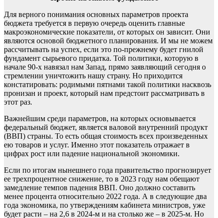
Для верного понимания основных параметров проекта
бюджета требуется в первую очередь оценить главные
макроэкономические показатели, от которых он зависит. Они
являются основой бюджетного планирования. И мы не можем
рассчитывать на успех, если это по-прежнему будет гнилой
фундамент сырьевого придатка. Той политики, которую в
начале 90-х навязал нам Запад, прямо заявляющий сегодня о
стремлении уничтожить нашу страну. Но приходится
констатировать: родимыми пятнами такой политики насквозь
пронизан и проект, который нам предстоит рассматривать в
этот раз.
Важнейшим среди параметров, на которых основывается
федеральный бюджет, является валовой внутренний продукт
(ВВП) страны. То есть общая стоимость всех произведенных
ею товаров и услуг. Именно этот показатель отражает в
цифрах рост или падение национальной экономики.
Если по итогам нынешнего года правительство прогнозирует
ее трехпроцентное снижение, то в 2023 году нам обещают
замедление темпов падения ВВП. Оно должно составить
менее процента относительно 2022 года. А в следующие два
года экономика, по утверждениям кабинета министров, уже
будет расти – на 2,6 в 2024-м и на столько же – в 2025-м. Но