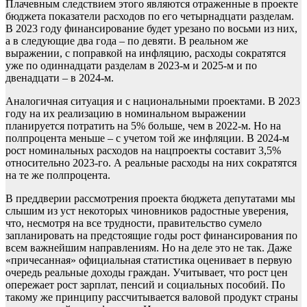
Плачевным следствием этого являются отраженные в проекте
бюджета показатели расходов по его четырнадцати разделам.
В 2023 году финансирование будет урезано по восьми из них,
а в следующие два года – по девяти. В реальном же
выражении, с поправкой на инфляцию, расходы сократятся
уже по одиннадцати разделам в 2023-м и 2025-м и по
двенадцати – в 2024-м.
Аналогичная ситуация и с национальными проектами. В 2023
году на их реализацию в номинальном выражении
планируется потратить на 5% больше, чем в 2022-м. Но на
полпроцента меньше – с учетом той же инфляции. В 2024-м
рост номинальных расходов на нацпроекты составит 3,5%
относительно 2023-го. А реальные расходы на них сократятся
на те же полпроцента.
В преддверии рассмотрения проекта бюджета депутатами мы
слышим из уст некоторых чиновников радостные уверения,
что, несмотря на все трудности, правительство сумело
запланировать на предстоящие годы рост финансирования по
всем важнейшим направлениям. Но на деле это не так. Даже
«причесанная» официальная статистика оценивает в первую
очередь реальные доходы граждан. Учитывает, что рост цен
опережает рост зарплат, пенсий и социальных пособий. По
такому же принципу рассчитывается валовой продукт страны