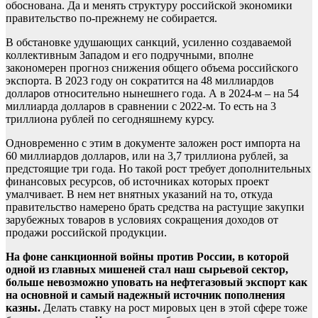
обоснована. Да и менять структуру российской экономики
правительство по-прежнему не собирается.
В обстановке удушающих санкций, усиленно создаваемой
коллективным Западом и его подручными, вполне
закономерен прогноз снижения общего объема российского
экспорта. В 2023 году он сократится на 48 миллиардов
долларов относительно нынешнего года. А в 2024-м – на 54
миллиарда долларов в сравнении с 2022-м. То есть на 3
триллиона рублей по сегодняшнему курсу.
Одновременно с этим в документе заложен рост импорта на
60 миллиардов долларов, или на 3,7 триллиона рублей, за
предстоящие три года. Но такой рост требует дополнительных
финансовых ресурсов, об источниках которых проект
умалчивает. В нем нет внятных указаний на то, откуда
правительство намерено брать средства на растущие закупки
зарубежных товаров в условиях сокращения доходов от
продажи российской продукции.
На фоне санкционной войны против России, в которой
одной из главных мишеней стал наш сырьевой сектор,
больше невозможно уповать на нефтегазовый экспорт как
на основной и самый надежный источник пополнения
казны.
Делать ставку на рост мировых цен в этой сфере тоже