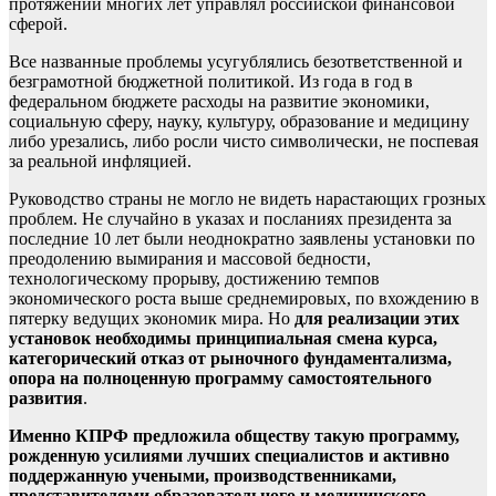
протяжении многих лет управлял российской финансовой
сферой.
Все названные проблемы усугублялись безответственной и
безграмотной бюджетной политикой. Из года в год в
федеральном бюджете расходы на развитие экономики,
социальную сферу, науку, культуру, образование и медицину
либо урезались, либо росли чисто символически, не поспевая
за реальной инфляцией.
Руководство страны не могло не видеть нарастающих грозных
проблем. Не случайно в указах и посланиях президента за
последние 10 лет были неоднократно заявлены установки по
преодолению вымирания и массовой бедности,
технологическому прорыву, достижению темпов
экономического роста выше среднемировых, по вхождению в
пятерку ведущих экономик мира. Но
для реализации этих
установок необходимы принципиальная смена курса,
категорический отказ от рыночного фундаментализма,
опора на полноценную программу самостоятельного
развития
.
Именно КПРФ предложила обществу такую программу,
рожденную усилиями лучших специалистов и активно
поддержанную учеными, производственниками,
представителями образовательного и медицинского