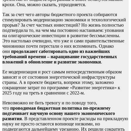
крохи. Она, можно сказать, упраздняется.
Так за счет чего авторы бюджетного проекта собираются
стимулировать модернизацию экономики и технологический
прорыв? За счет частных инвестиций? Но жизнь полностью
подтвердила то, на чем мы постоянно настаиваем: упования
на олигархические инвестиции в развитие бессмысленны.
Это настолько очевидно, что уже и сами правительственные
чиновники почти перестали о них вспоминать. Однако
они
продолжают саботировать одно из важнейших
требований времени – наращивание государственных
вложений в обновление и развитие экономики
.
Ее модернизация и рост самым непосредственным образом
зависят и от состояния энергетической инфраструктуры
страны. А в проекте бюджета, вопреки этому, заложено
сокращение затрат по программе «Развитие энергетики» к
2025 году на треть в сравнении с 2022-м.
Невозможно не бить тревогу и по поводу того,
что
проводимая бюджетная политика по-прежнему
подтачивает научную основу нашего экономического
развития
. В представленном проекте расходы на прикладную
науку не просто остаются вопиюще низкими, но
подвергаются дальнейшему урезанию. Их решили сократить