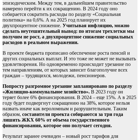
эпизодическим. Между тем, в дальнейшем правительство
намерено перейти к их сокращению. В 2024 году оно
собирается сократить расходы по разделу «Социальная
политика» на 0,6%. А на 2025 год планирует их
двухпроцентное снижение.
Учитывая инфляцию, можно
сделать неутешительный вывод: по итогам трехлетки мы
получим не рост, а двухпроцентное снижение социальных
расходов в реальном выражении.
В проекте бюджета прописано обеспечение роста пенсий и
других социальных выплат. И это тоже не может не вызывать
удовлетворения. Но одновременно происходит урезание по
тем направлениям, от которых зависит благополучие всех
граждан – трудящихся, молодежи, пенсионеров.
Попросту разгромное урезание запланировано по разделу
«Жилищно-коммунальное хозяйство».
В 2023 году он
теряет более 6% финансирования. В 2024 – еще 15%. А в 2025
году будет подвергнут сокращению на 38%, которое нельзя
назвать иначе как вероломным и разрушительным. Таким
образом,
составители проекта собираются за три года
лишить ЖКХ 60% от объема государственного
финансирования, которое оно получает сегодня.
Результат заранее очевиден – новый рост тарифов для