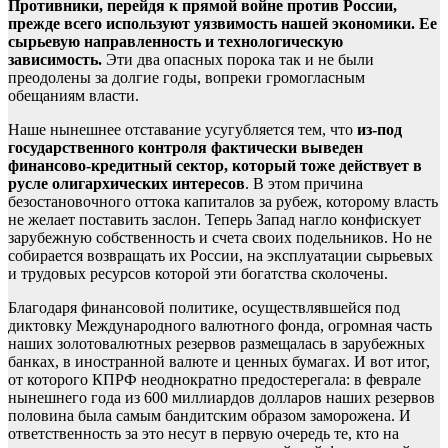
Противники, перейдя к прямой войне против России,
прежде всего используют уязвимость нашей экономики. Ее
сырьевую направленность и технологическую
зависимость.
Эти два опасных порока так и не были
преодолены за долгие годы, вопреки громогласным
обещаниям власти.
Наше нынешнее отставание усугубляется тем, что
из-под
государственного контроля фактически выведен
финансово-кредитный сектор, который тоже действует в
русле олигархических интересов
. В этом причина
безостановочного оттока капиталов за рубеж, которому власть
не желает поставить заслон. Теперь Запад нагло конфискует
зарубежную собственность и счета своих подельников. Но не
собирается возвращать их России, на эксплуатации сырьевых
и трудовых ресурсов которой эти богатства сколочены.
Благодаря финансовой политике, осуществлявшейся под
диктовку Международного валютного фонда, огромная часть
наших золотовалютных резервов размещалась в зарубежных
банках, в иностранной валюте и ценных бумагах. И вот итог,
от которого КПРФ неоднократно предостерегала: в феврале
нынешнего года из 600 миллиардов долларов наших резервов
половина была самым бандитским образом заморожена. И
ответственность за это несут в первую очередь те, кто на