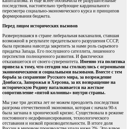
капитализма. И еще яснее обозначила ее разрушительные
последствия, настоятельно требующие кардинального
пересмотра социально-экономического курса и принципов
формирования бюджета.
Перед лицом исторических вызовов
Развернувшаяся в стране либеральная вакханалия, ставшая
возможной в результате предательского разрушения СССР,
была призвана навсегда закрепить за нами роль сырьевого
придатка Запада. Его послушного сателлита, лишенного
перспектив полноценного развития. И фактически
отказавшегося от своего суверенитета.
Именно эта политика
привела к тому, что сегодня мы столкнулись с огромными
экономическими и социальными вызовами. Вместе с тем
борьба за сохранение Русского мира, за возрождение
Донбасса, Запорожья и Херсона, за их возвращение на
историческую Родину наталкивается на жесткое
сопротивление «пятой колонны» внутри страны.
Мы уже три десятка лет не можем преодолеть последствия
разгрома отечественной экономики, которая с начала 90-х
была загнана в хронический кризис. Существовала в режиме
постоянного недофинансирования, технологического
отставания и низкой производительности. В итоге доля
России в мировом производстве упала ниже 2%. Это вдвое