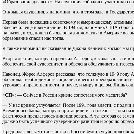
«Образование для всех». На слушания собрались участники со 
Открывая слушания, я напомнил, что в этом зале, в Государст
Первая была посвящена советскому и американскому атомным 
обеспечил еще и выживание. В 1945-м, напомню, США сбросили
на вызов, в ход пошла бы ядерная дипломатия: в Америке все
образование спасли нас тогда.
Я также напомнил высказывание Джона Кеннеди: космос мы пр
Вторая лекция, которую прочитал Алферов, касалась власти и 
обеспечить свой суверенитет, и обречена обслуживать интересы
Наконец, Жорес Алферов рассказал, что толкнуло в 1949 году
обосновал необходимость социалистических преобразований в
угрожает и нравственности, и науке, и миру в целом. Лишь соц
«СП»:
— Сейчас в России кризис сопоставимого масштаба?
— У нас кризис углубляется. После 1991 года власти, с подач
Всемирного банка, которую притащили из-за океана — она наз
фактически предлагалось ликвидировать. А ту, которая ее зам
должно быть успешного суверенного развития и хорошо образо
Предполагалось, что хозяйство в России будет сугубо подсобны