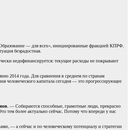
 «Образование — для всех», инициированные фракцией КПРФ.
туация безрадостная.
нически недофинансируется: текущие расходы не покрывают
овню 2014 года. Для сравнения в среднем по странам
ния человеческого капитала сегодня — это прогрессирующее
анов
. — Собираются способные, грамотные люди, прекрасно
то тем более актуально сейчас. Потому что впереди у нас
ми, — а сейчас и по человеческому потенциалу и стратегии