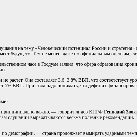
лушания на тему «Человеческий потенциал России и стратегия
имеет будущего. Тем не менее, даже по официальным оценкам, си
ельственном часе в Госдуме заявил, что сфера образования хро
ии.
 не растет. Она составляет 3,6−3,8% ВВП, что соответствует ур
яет 5% ВВП. При этом надо понимать, что дефицит финансирова
име?
 принципиально важно, — говорит лидер КПРФ
Геннадий Зюг
огам слушаний вырабатываются весьма полезные рекомендации. Э
 по демографии, — страна продолжает вымирать ударными темпа