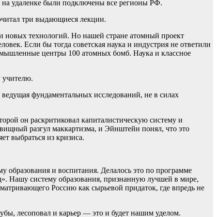
, на удаленке были подключены все регионы РФ.
рочитал три выдающиеся лекции.
ни новых технологий. Но нашей стране атомный проект
овек. Если бы тогда советская наука и индустрия не ответили
ромышленные центры 100 атомных бомб. Наука и классное
 учителю.
не ведущая фундаментальных исследований, не в силах
оторой он раскритиковал капиталистическую систему и
вищный разгул маккартизма, и Эйнштейн понял, что это
ет выбраться из кризиса.
му образования и воспитания. Делалось это по программе
д». Нашу систему образования, признанную лучшей в мире,
ссматривающего Россию как сырьевой придаток, где впредь не
убы, лесоповал и карьер — это и будет нашим уделом.