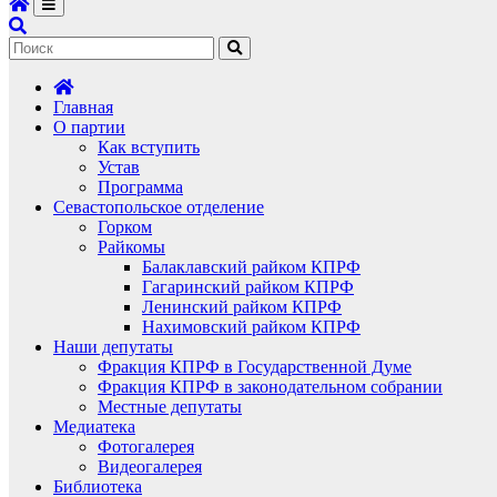
Главная
О партии
Как вступить
Устав
Программа
Севастопольское отделение
Горком
Райкомы
Балаклавский райком КПРФ
Гагаринский райком КПРФ
Ленинский райком КПРФ
Нахимовский райком КПРФ
Наши депутаты
Фракция КПРФ в Государственной Думе
Фракция КПРФ в законодательном собрании
Местные депутаты
Медиатека
Фотогалерея
Видеогалерея
Библиотека