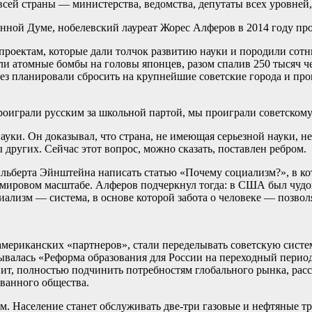
всей страны — министерства, ведомства, депутаты всех уровней
венной Думе, нобелевский лауреат Жорес Алферов в 2014 году п
проектам, которые дали толчок развитию науки и породили сот
 атомные бомбы на головы японцев, разом спалив 250 тысяч чел
рьез планировали сбросить на крупнейшие советские города и п
оиграли русским за школьной партой, мы проиграли советскому
науки. Он доказывал, что страна, не имеющая серьезной науки, 
 других. Сейчас этот вопрос, можно сказать, поставлен ребром.
 Альберта Эйнштейна написать статью «Почему социализм?», в к
 мировом масштабе. Алферов подчеркнул тогда: в США был чудо
иализм — система, в основе которой забота о человеке — позволя
и американских «партнеров», стали переделывать советскую систе
ывалась «Реформа образования для России на переходный перио
енит, полностью подчинить потребностям глобального рынка, ра
ванного общества.
м. Население станет обслуживать две-три газовые и нефтяные тр