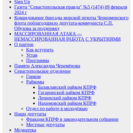
Sign Up
Газета “Севастопольская правда” №5 (1474) 09 февраля
2024 г
Командование бригады морской пехоты Черноморского
флота поблагодарило депутата-коммуниста С.П.
Обухова за поддержку
МАССИРОВАННАЯ АТАКА —
НЕМАССИРОВАННАЯ РАБОТА С УКРЫТИЯМИ
О партии
Как вступить
Устав
Программа
Памяти Александра Черемёнова
Севастопольское отделение
Горком
Райкомы
Балаклавский райком КПРФ
Гагаринский райком КПРФ
Ленинский райком КПРФ
Нахимовский райком КПРФ
Отдел по работе в молодёжью
Наши депутаты
Фракция КПРФ в законодательном собрании
Местные депутаты
Медиатека