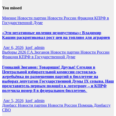
You missed
Мнение
Новости партии
Новости России
Фракция КПРФ в
Государственной Думе
«Эти негативные явления недопустимы»: Владимир
Кашин раскритиковал рост цен на топливо для аграриев
Авг 6, 2026
kprf_admin
Выборы 2026
Г.А.Зюганов
Новости партии
Новости России
Фракция КПРФ в Государственной Думе
Геннадий Зюганов: Товарищи! Друзья! Сегодня в
Центральной избирательной комиссии состоялась
жеребьёвка по размещению партий в бюллетене на
выборах депутатов Государственной Думы IX созыва. Наш
представитель первым подошёл к лототрону – и КПРФ
получила номер 8 в федеральном бюллетене.
Авг 5, 2026
kprf_admin
Донбасс
Новости партии
Новости России
Помощь Донбассу
СВО