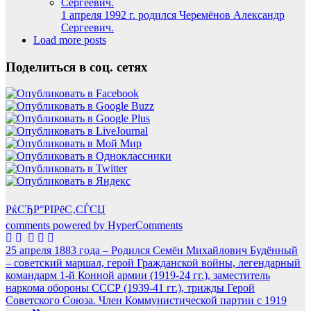
1 апреля 1992 г. родился Черемёнов Александр
Сергеевич.
Load more posts
Поделиться в соц. сетях
РќСЂР°РІРёС‚СЃСЏ
comments powered by HyperComments
Навигация
25 апреля 1883 года – Родился Семён Михайлович Будённый
– советский маршал, герой Гражданской войны, легендарный
по
командарм 1-й Конной армии (1919-24 гг.), заместитель
записям
наркома обороны СССР (1939-41 гг.), трижды Герой
Советского Союза. Член Коммунистической партии с 1919