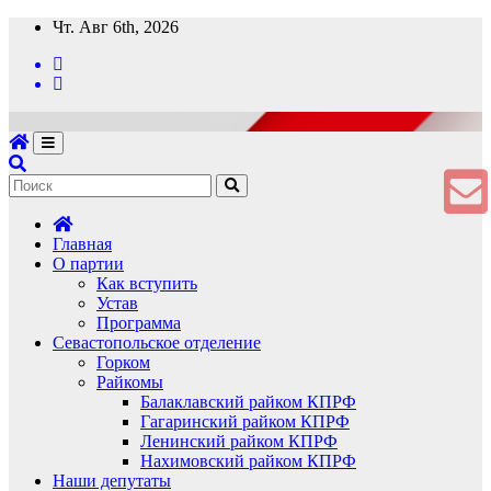
Перейти
Чт. Авг 6th, 2026
к
содержимому
Главная
О партии
Как вступить
Устав
Программа
Севастопольское отделение
Горком
Райкомы
Балаклавский райком КПРФ
Гагаринский райком КПРФ
Ленинский райком КПРФ
Нахимовский райком КПРФ
Наши депутаты