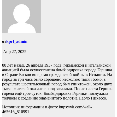
от
kprf_admin
Апр 27, 2025
88 лет назад, 26 апреля 1937 года, германской и итальянской
авиацией была осуществлена бомбардировка города Герника
в Стране Басков во время гражданской войны в Испании. На
город за три часа было сброшено несколько тысяч бомб; в
результате шеститысячный город был уничтожен, около двух
тысяч жителей оказались под завалами. После налета Герника
горела ещё трое суток. Бомбардировка Герники послужила
толчком к созданию знаменитого полотна Пабло Пикассо.
Источник информации и фото: https://vk.com/wall-
465616_816991