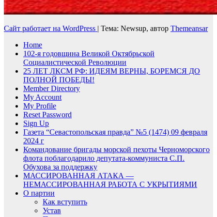
Сайт работает на WordPress
|
Тема: Newsup, автор
Themeansar
Home
102-я годовщина Великой Октябрьской
Социалистической Революции
25 ЛЕТ ЛКСМ РФ: ИДЕЯМ ВЕРНЫ, БОРЕМСЯ ДО
ПОЛНОЙ ПОБЕДЫ!
Member Directory
My Account
My Profile
Reset Password
Sign Up
Газета “Севастопольская правда” №5 (1474) 09 февраля
2024 г
Командование бригады морской пехоты Черноморского
флота поблагодарило депутата-коммуниста С.П.
Обухова за поддержку
МАССИРОВАННАЯ АТАКА —
НЕМАССИРОВАННАЯ РАБОТА С УКРЫТИЯМИ
О партии
Как вступить
Устав