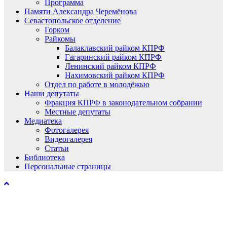
Программа
Памяти Александра Черемёнова
Севастопольское отделение
Горком
Райкомы
Балаклавский райком КПРФ
Гагаринский райком КПРФ
Ленинский райком КПРФ
Нахимовский райком КПРФ
Отдел по работе в молодёжью
Наши депутаты
Фракция КПРФ в законодательном собрании
Местные депутаты
Медиатека
Фотогалерея
Видеогалерея
Статьи
Библиотека
Персональные страницы