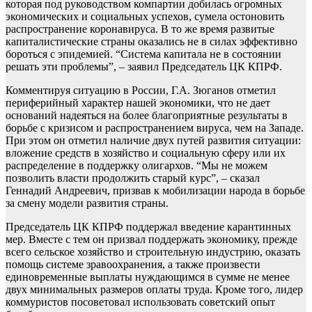
которая под руководством компартии добилась огромных
экономических и социальных успехов, сумела остоновить
распространение коронавируса. В то же время развитые
капиталистические страны оказались не в силах эффективно
бороться с эпидемией. “Система капитала не в состоянии
решать эти проблемы”, – заявил Председатель ЦК КПРФ.
Комментируя ситуацию в России, Г.А. Зюганов отметил
периферийный характер нашей экономики, что не дает
оснований надеяться на более благоприятные результаты в
борьбе с кризисом и распространением вируса, чем на Западе.
При этом он отметил наличие двух путей развития ситуации:
вложение средств в хозяйство и социальную сферу или их
распределение в поддержку олигархов. “Мы не можем
позволить власти продолжить старый курс”, – сказал
Геннадий Андреевич, призвав к мобилизации народа в борьбе
за смену модели развития страны.
Председатель ЦК КПРФ поддержал введение карантинных
мер. Вместе с тем он призвал поддержать экономику, прежде
всего сельское хозяйство и строительную индустрию, оказать
помощь системе зравоохранения, а также произвести
единовременные выплаты нуждающимся в сумме не менее
двух минимальных размеров оплаты труда. Кроме того, лидер
коммуристов посоветовал использовать советский опыт