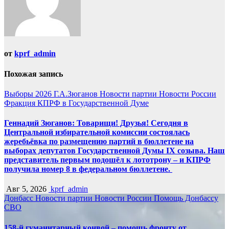
от
kprf_admin
Похожая запись
Выборы 2026
Г.А.Зюганов
Новости партии
Новости России
Фракция КПРФ в Государственной Думе
Геннадий Зюганов: Товарищи! Друзья! Сегодня в
Центральной избирательной комиссии состоялась
жеребьёвка по размещению партий в бюллетене на
выборах депутатов Государственной Думы IX созыва. Наш
представитель первым подошёл к лототрону – и КПРФ
получила номер 8 в федеральном бюллетене.
Авг 5, 2026
kprf_admin
Донбасс
Новости партии
Новости России
Помощь Донбассу
СВО
158-й гуманитарный конвой – помощь фронту от