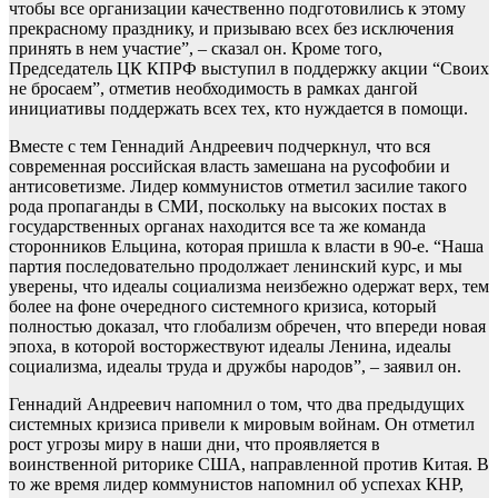
чтобы все организации качественно подготовились к этому
прекрасному празднику, и призываю всех без исключения
принять в нем участие”, – сказал он. Кроме того,
Председатель ЦК КПРФ выступил в поддержку акции “Своих
не бросаем”, отметив необходимость в рамках дангой
инициативы поддержать всех тех, кто нуждается в помощи.
Вместе с тем Геннадий Андреевич подчеркнул, что вся
современная российская власть замешана на русофобии и
антисоветизме. Лидер коммунистов отметил засилие такого
рода пропаганды в СМИ, поскольку на высоких постах в
государственных органах находится все та же команда
сторонников Ельцина, которая пришла к власти в 90-е. “Наша
партия последовательно продолжает ленинский курс, и мы
уверены, что идеалы социализма неизбежно одержат верх, тем
более на фоне очередного системного кризиса, который
полностью доказал, что глобализм обречен, что впереди новая
эпоха, в которой восторжествуют идеалы Ленина, идеалы
социализма, идеалы труда и дружбы народов”, – заявил он.
Геннадий Андреевич напомнил о том, что два предыдущих
системных кризиса привели к мировым войнам. Он отметил
рост угрозы миру в наши дни, что проявляется в
воинственной риторике США, направленной против Китая. В
то же время лидер коммунистов напомнил об успехах КНР,