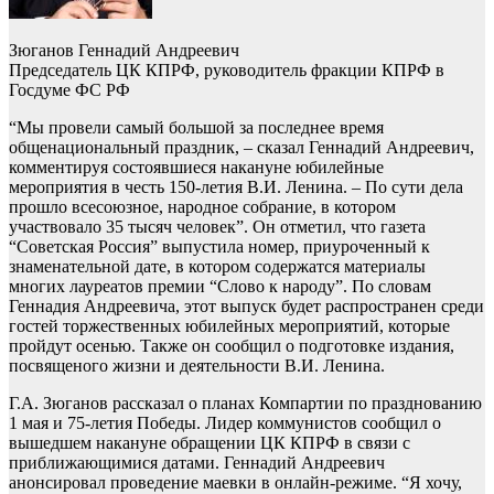
Зюганов Геннадий Андреевич
Председатель ЦК КПРФ, руководитель фракции КПРФ в
Госдуме ФС РФ
“Мы провели самый большой за последнее время
общенациональный праздник, – сказал Геннадий Андреевич,
комментируя состоявшиеся накануне юбилейные
мероприятия в честь 150-летия В.И. Ленина. – По сути дела
прошло всесоюзное, народное собрание, в котором
участвовало 35 тысяч человек”. Он отметил, что газета
“Советская Россия” выпустила номер, приуроченный к
знаменательной дате, в котором содержатся материалы
многих лауреатов премии “Слово к народу”. По словам
Геннадия Андреевича, этот выпуск будет распространен среди
гостей торжественных юбилейных мероприятий, которые
пройдут осенью. Также он сообщил о подготовке издания,
посвященого жизни и деятельности В.И. Ленина.
Г.А. Зюганов рассказал о планах Компартии по празднованию
1 мая и 75-летия Победы. Лидер коммунистов сообщил о
вышедшем накануне обращении ЦК КПРФ в связи с
приближающимися датами. Геннадий Андреевич
анонсировал проведение маевки в онлайн-режиме. “Я хочу,