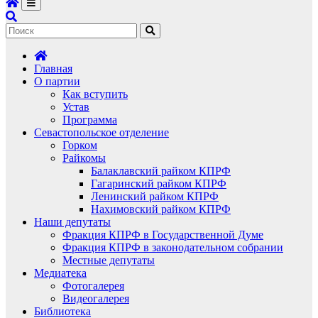
Главная
О партии
Как вступить
Устав
Программа
Севастопольское отделение
Горком
Райкомы
Балаклавский райком КПРФ
Гагаринский райком КПРФ
Ленинский райком КПРФ
Нахимовский райком КПРФ
Наши депутаты
Фракция КПРФ в Государственной Думе
Фракция КПРФ в законодательном собрании
Местные депутаты
Медиатека
Фотогалерея
Видеогалерея
Библиотека