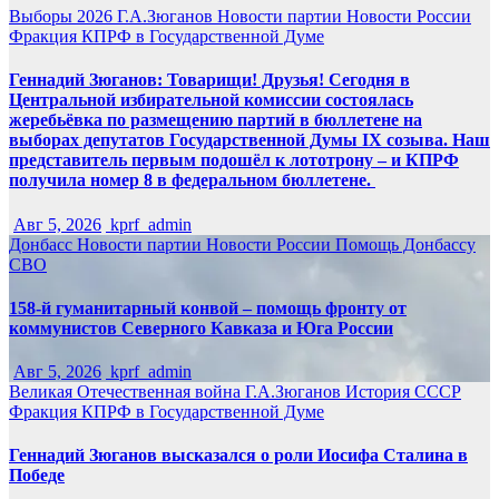
Выборы 2026
Г.А.Зюганов
Новости партии
Новости России
Фракция КПРФ в Государственной Думе
Геннадий Зюганов: Товарищи! Друзья! Сегодня в
Центральной избирательной комиссии состоялась
жеребьёвка по размещению партий в бюллетене на
выборах депутатов Государственной Думы IX созыва. Наш
представитель первым подошёл к лототрону – и КПРФ
получила номер 8 в федеральном бюллетене.
Авг 5, 2026
kprf_admin
Донбасс
Новости партии
Новости России
Помощь Донбассу
СВО
158-й гуманитарный конвой – помощь фронту от
коммунистов Северного Кавказа и Юга России
Авг 5, 2026
kprf_admin
Великая Отечественная война
Г.А.Зюганов
История СССР
Фракция КПРФ в Государственной Думе
Геннадий Зюганов высказался о роли Иосифа Сталина в
Победе