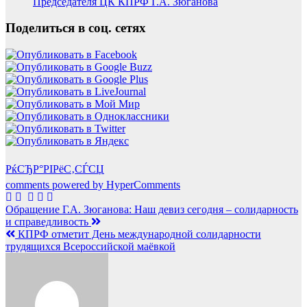
Председателя ЦК КПРФ Г.А. Зюганова
Поделиться в соц. сетях
РќСЂР°РІРёС‚СЃСЏ
comments powered by HyperComments
Навигация
Обращение Г.А. Зюганова: Наш девиз сегодня – солидарность
и справедливость
по
КПРФ отметит День международной солидарности
записям
трудящихся Всероссийской маёвкой