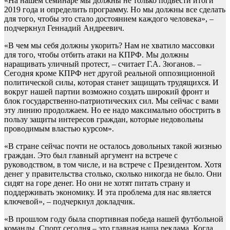
«На нашем семинаре мы должны не только подвести итоги
2019 года и определить программу. Но мы должны все сделать
для того, чтобы это стало достоянием каждого человека», –
подчеркнул Геннадий Андреевич.
«В чем мы себя должны укорить? Нам не хватило массовки
для того, чтобы отбить атаки на КПРФ. Мы должны
наращивать уличный протест, – считает Г.А. Зюганов. –
Сегодня кроме КПРФ нет другой реальной оппозиционной
политической силы, которая станет защищать трудящихся. И
вокруг нашей партии возможно создать широкий фронт и
блок государственно-патриотических сил. Мы сейчас с вами
эту линию продолжаем. Но ее надо максимально обострить в
пользу защиты интересов граждан, которые недовольны
проводимым властью курсом».
«В стране сейчас почти не осталось довольных такой жизнью
граждан. Это был главный аргумент на встрече с
руководством, в том числе, и на встрече с Президентом. Хотя
денег у правительства столько, сколько никогда не было. Они
сидят на горе денег. Но они не хотят питать страну и
поддерживать экономику. И эта проблема для нас является
ключевой», – подчеркнул докладчик.
«В прошлом году была спортивная победа нашей футбольной
команды. Спорт сегодня – это главная наша реклама. Когда