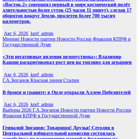
«Восток-2» совершил первый в мире космический полёт
длительностью более суток (25 часов 11 минут), сделав 17
оборотов вокруг Земли, пролетев более 700 тысяч
километров.
Авг 6, 2026
kprf_admin
Мнение
Новости партии
Новости России
Фракция КПРФ в
Государственной Думе
«Эти негативные явления недопустимы»: Владимир
Кашин раскритиковал рост цен на топливо для аграриев
Авг 6, 2026
kprf_admin
Г.А.Зюганов
Красная линия
Сталин
В бронзе и граните: в Орле открыли Аллею Победителей
Авг 6, 2026
kprf_admin
Выборы 2026
Г.А.Зюганов
Новости партии
Новости России
Фракция КПРФ в Государственной Думе
Геннадий Зюганов: Товарищи! Друзья! Сегодня в
Центральной избирательной комиссии состоялась
жеребьёвка по размещению партий в бюллетене на