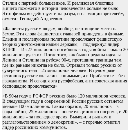
Сталин с партией большевиков. И реализовал блестяще.
Ничего похожего в истории человечества больше не было.
Этот фильм воздействует и на разум, и на эмоции зрителей», –
отметил Геннадий Андреевич.
«Фашисты русским людям, вообще, не отводили места на
Земле. Эти слова фашистских главарей приведены в фильме.
Ельцин и последующая политика продолжают фашистскую
теорию уничтожения нашей державы, – подчеркнул лидер
КПРФ. – Из 27 миллионов погибших в годы войны – около 20
миллионов русских. После того, как были преданы идеалы
Ленина и Сталина на рубеже 90-х, протащили границы там,
где их раньше никогда не было. Отрезали только русских от
суверенного тела – 25 миллионов человек. В целом ряде
регионов русские оказались гонимыми, а в Прибалтике – без
гражданства. И сегодня эта русофобская, антисоветская линия
беспощадно продолжается».
«В 90-м году в РСФСР русских было 120 миллионов человек.
В следующем году в современной России русских останется
меньше 100 миллионов. Таким образом, 20 миллионов – в
годы войны, 25 миллионов – после ельцинского погрома, и 20
миллионов – за последнее время. Выморили рынком и
разглагольствованием о демократии», – с горечью отметил
лидер российских коммунистов.