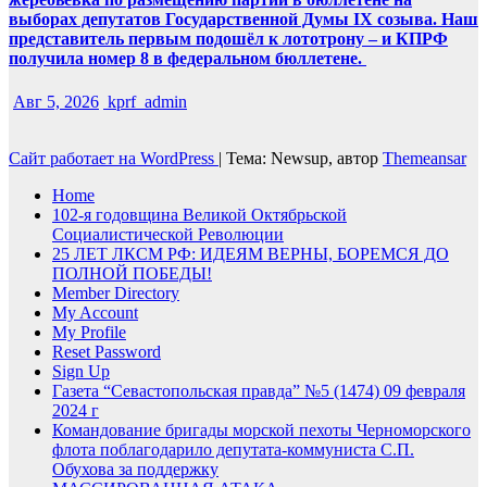
выборах депутатов Государственной Думы IX созыва. Наш
представитель первым подошёл к лототрону – и КПРФ
получила номер 8 в федеральном бюллетене.
Авг 5, 2026
kprf_admin
Сайт работает на WordPress
|
Тема: Newsup, автор
Themeansar
Home
102-я годовщина Великой Октябрьской
Социалистической Революции
25 ЛЕТ ЛКСМ РФ: ИДЕЯМ ВЕРНЫ, БОРЕМСЯ ДО
ПОЛНОЙ ПОБЕДЫ!
Member Directory
My Account
My Profile
Reset Password
Sign Up
Газета “Севастопольская правда” №5 (1474) 09 февраля
2024 г
Командование бригады морской пехоты Черноморского
флота поблагодарило депутата-коммуниста С.П.
Обухова за поддержку