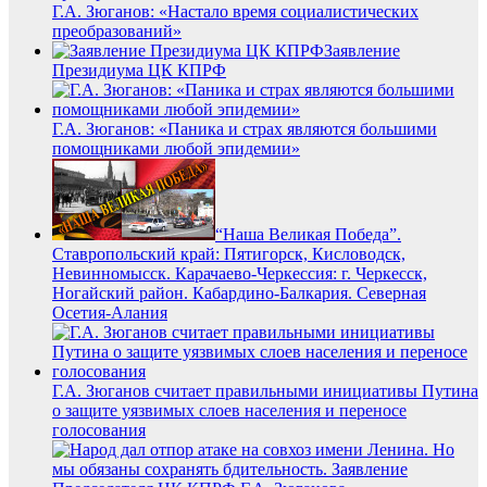
Г.А. Зюганов: «Настало время социалистических
преобразований»
Заявление
Президиума ЦК КПРФ
Г.А. Зюганов: «Паника и страх являются большими
помощниками любой эпидемии»
“Наша Великая Победа”.
Ставропольский край: Пятигорск, Кисловодск,
Невинномысск. Карачаево-Черкессия: г. Черкесск,
Ногайский район. Кабардино-Балкария. Северная
Осетия-Алания
Г.А. Зюганов считает правильными инициативы Путина
о защите уязвимых слоев населения и переносе
голосования