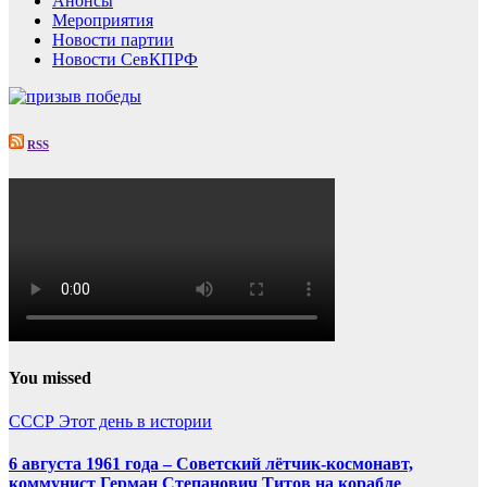
Анонсы
Мероприятия
Новости партии
Новости СевКПРФ
RSS
You missed
СССР
Этот день в истории
6 августа 1961 года – Советский лётчик-космонавт,
коммунист Герман Степанович Титов на корабле