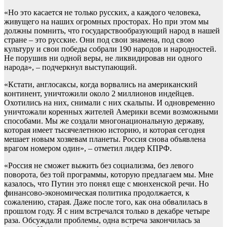
«Но это касается не только русских, а каждого человека,
живущего на наших огромных просторах. Но при этом мы
должны помнить, что государствообразующий народ в нашей
стране – это русские. Они под свои знамена, под свою
культуру и свои победы собрали 190 народов и народностей.
Не порушив ни одной веры, не ликвидировав ни одного
народа», – подчеркнул выступающий.
«Кстати, англосаксы, когда ворвались на американский
континент, уничтожили около 2 миллионов индейцев.
Охотились на них, снимали с них скальпы. И одновременно
уничтожали коренных жителей Америки всеми возможными
способами. Мы же создали многонациональную державу,
которая имеет тысячелетнюю историю, и которая сегодня
мешает новым хозяевам планеты. Россия снова объявлена
врагом номером один», – отметил лидер КПРФ.
«Россия не сможет выжить без социализма, без левого
поворота, без той программы, которую предлагаем мы. Мне
казалось, что Путин это понял еще с мюнхенской речи. Но
финансово-экономическая политика продолжается, к
сожалению, старая. Даже после того, как она обвалилась в
прошлом году. Я с ним встречался только в декабре четыре
раза. Обсуждали проблемы, одна встреча закончилась за