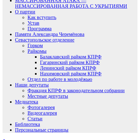
МАССИРОВАННАЯ АТАКА —
НЕМАССИРОВАННАЯ РАБОТА С УКРЫТИЯМИ
О партии
Как вступить
Устав
Программа
Памяти Александра Черемёнова
Севастопольское отделение
Горком
Райкомы
Балаклавский райком КПРФ
Гагаринский райком КПРФ
Ленинский райком КПРФ
Нахимовский райком КПРФ
Отдел по работе в молодёжью
Наши депутаты
Фракция КПРФ в законодательном собрании
Местные депутаты
Медиатека
Фотогалерея
Видеогалерея
Статьи
Библиотека
Персональные страницы