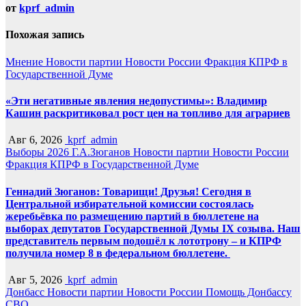
от
kprf_admin
Похожая запись
Мнение
Новости партии
Новости России
Фракция КПРФ в
Государственной Думе
«Эти негативные явления недопустимы»: Владимир
Кашин раскритиковал рост цен на топливо для аграриев
Авг 6, 2026
kprf_admin
Выборы 2026
Г.А.Зюганов
Новости партии
Новости России
Фракция КПРФ в Государственной Думе
Геннадий Зюганов: Товарищи! Друзья! Сегодня в
Центральной избирательной комиссии состоялась
жеребьёвка по размещению партий в бюллетене на
выборах депутатов Государственной Думы IX созыва. Наш
представитель первым подошёл к лототрону – и КПРФ
получила номер 8 в федеральном бюллетене.
Авг 5, 2026
kprf_admin
Донбасс
Новости партии
Новости России
Помощь Донбассу
СВО