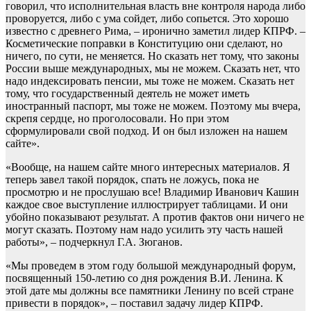
говорил, что исполнительная власть вне контроля народа либо
проворуется, либо с ума сойдет, либо сопьется. Это хорошо
известно с древнего Рима, – иронично заметил лидер КПРФ. –
Косметические поправки в Конституцию они сделают, но
ничего, по сути, не меняется. Но сказать нет тому, что законы
России выше международных, мы не можем. Сказать нет, что
надо индексировать пенсии, мы тоже не можем. Сказать нет
тому, что государственный деятель не может иметь
иностранный паспорт, мы тоже не можем. Поэтому мы вчера,
скрепя сердце, но проголосовали. Но при этом
сформулировали свой подход. И он был изложен на нашем
сайте».
«Вообще, на нашем сайте много интересных материалов. Я
теперь завел такой порядок, спать не ложусь, пока не
просмотрю и не прослушаю все! Владимир Иванович Кашин
каждое свое выступление иллюстрирует таблицами. И они
убойно показывают результат. А против фактов они ничего не
могут сказать. Поэтому нам надо усилить эту часть нашей
работы», – подчеркнул Г.А. Зюганов.
«Мы проведем в этом году большой международный форум,
посвященный 150-летию со дня рождения В.И. Ленина. К
этой дате мы должны все памятники Ленину по всей стране
привести в порядок», – поставил задачу лидер КПРФ.