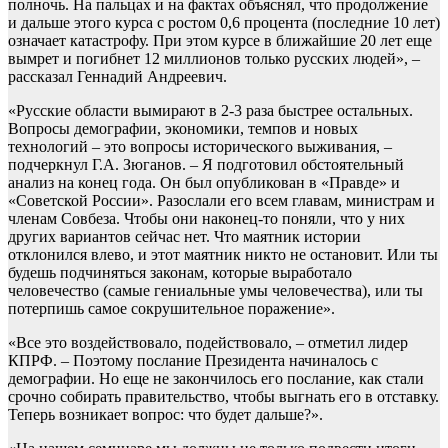
полночь. На пальцах и на фактах объяснял, что продолжение
и дальше этого курса с ростом 0,6 процента (последние 10 лет)
означает катастрофу. При этом курсе в ближайшие 20 лет еще
вымрет и погибнет 12 миллионов только русских людей», –
рассказал Геннадий Андреевич.
«Русские области вымирают в 2-3 раза быстрее остальных.
Вопросы демографии, экономики, темпов и новых
технологий – это вопросы исторического выживания, –
подчеркнул Г.А. Зюганов. – Я подготовил обстоятельный
анализ на конец года. Он был опубликован в «Правде» и
«Советской России». Разослали его всем главам, министрам и
членам Совбеза. Чтобы они наконец-то поняли, что у них
других вариантов сейчас нет. Что маятник истории
отклонился влево, и этот маятник никто не остановит. Или ты
будешь подчиняться законам, которые выработало
человечество (самые гениальные умы человечества), или ты
потерпишь самое сокрушительное поражение».
«Все это воздействовало, подействовало, – отметил лидер
КПРФ. – Поэтому послание Президента начиналось с
демографии. Но еще не закончилось его послание, как стали
срочно собирать правительство, чтобы выгнать его в отставку.
Теперь возникает вопрос: что будет дальше?».