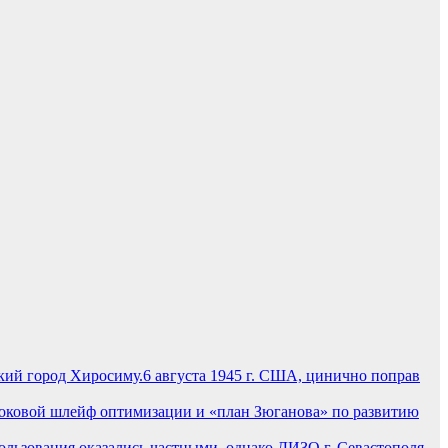
6 августа 1945 г. США, цинично поправ
оковой шлейф оптимизации и «план Зюганова» по развитию
льзования оказались частными, однако ДИЗО г. Севастополя