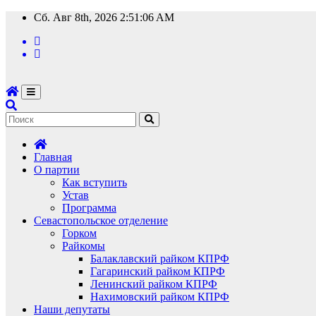
Перейти
Сб. Авг 8th, 2026
2:51:07 AM
к
содержимому
Главная
О партии
Как вступить
Устав
Программа
Севастопольское отделение
Горком
Райкомы
Балаклавский райком КПРФ
Гагаринский райком КПРФ
Ленинский райком КПРФ
Нахимовский райком КПРФ
Наши депутаты