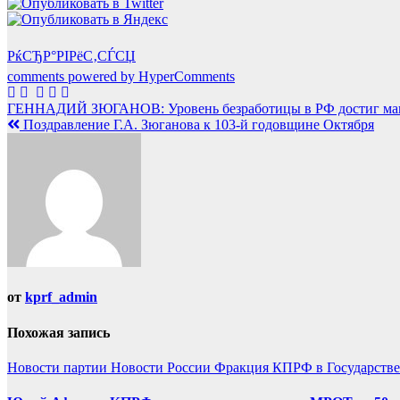
РќСЂР°РІРёС‚СЃСЏ
comments powered by HyperComments
Навигация
ГЕННАДИЙ ЗЮГАНОВ: Уровень безработицы в РФ достиг макс
Поздравление Г.А. Зюганова к 103-й годовщине Октября
по
записям
от
kprf_admin
Похожая запись
Новости партии
Новости России
Фракция КПРФ в Государств