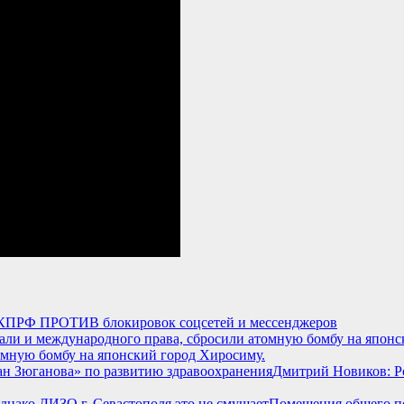
КПРФ ПРОТИВ блокировок соцсетей и мессенджеров
омную бомбу на японский город Хиросиму.
Дмитрий Новиков: Р
Помещения общего по