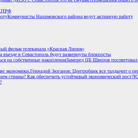
 КПРФ
Коммунисты Нахимовского района ведут активную работу
ный фильм телеканала «Красная Линия»
а въезде в Севастополь будут развернуты блокпосты
Зампред ЦБ Швецов посоветовал 
Геннадий Зюганов: Центробанк все талдычит о пе
Ю
?