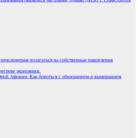
пенсионерам полагаться на собственные накопления
регреве экономики.
рий Афонин: Как бороться с обнищанием и вымиранием