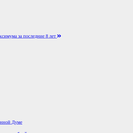
имума за последние 8 лет
енной Думе