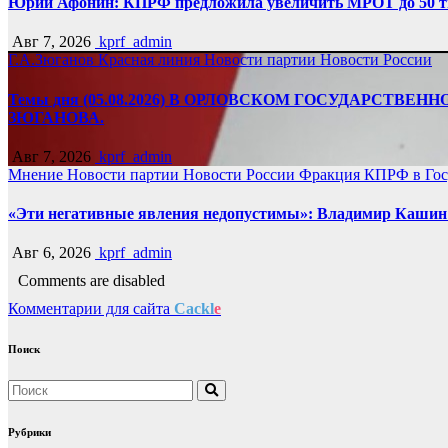
Юрий Афонин: КПРФ предложила увеличить МРОТ до 50 т
Авг 7, 2026
kprf_admin
Г.А.Зюганов
Красная линия
Новости партии
Новости России
Темы дня (05.08.2026) В ОРЛОВСКОМ ГОСУДАРС
ЗЮГАНОВА.
Авг 7, 2026
kprf_admin
Мнение
Новости партии
Новости России
Фракция КПРФ в Гос
«Эти негативные явления недопустимы»: Владимир Кашин р
Авг 6, 2026
kprf_admin
Comments are disabled
Комментарии для сайта
Cackl
e
Поиск
Рубрики