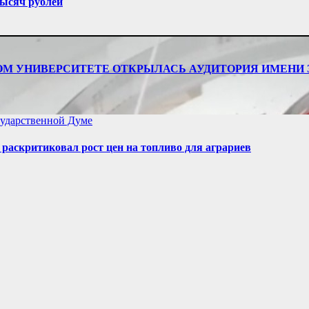
ысяч рублей
ТВЕННОМ УНИВЕРСИТЕТЕ ОТКРЫЛАСЬ АУДИТОРИЯ ИМЕ
ударственной Думе
аскритиковал рост цен на топливо для аграриев