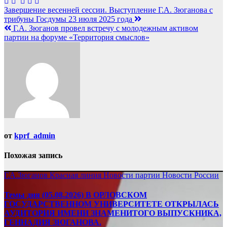
Навигация
Завершение весенней сессии. Выступление Г.А. Зюганова с
трибуны Госдумы 23 июля 2025 года
по
Г.А. Зюганов провел встречу с молодежным активом
записям
партии на форуме «Территория смыслов»
от
kprf_admin
Похожая запись
Г.А.Зюганов
Красная линия
Новости партии
Новости России
Темы дня (05.08.2026) В ОРЛОВСКОМ
ГОСУДАРСТВЕННОМ УНИВЕРСИТЕТЕ ОТКРЫЛАСЬ
АУДИТОРИЯ ИМЕНИ ЗНАМЕНИТОГО ВЫПУСКНИКА,
ГЕННАДИЯ ЗЮГАНОВА.