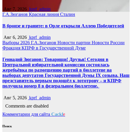
Авг 7, 2026
kprf_admin
Г.А.Зюганов
Красная линия
Сталин
В бронзе и граните: в Орле открыли Аллею Победителей
Авг 6, 2026
kprf_admin
Выборы 2026
Г.А.Зюганов
Новости партии
Новости России
Фракция КПРФ в Государственной Думе
Геннадий Зюганов: Товарищи! Друзья! Сегодня в
Центральной избирательной комиссии состоялась
жеребьёвка по размещению партий в бюллетене на
выборах депутатов Государственной Думы IX созыва. Наш
представитель первым подошёл к лототрону – и КПРФ
получила номер 8 в федеральном бюллетене.
Авг 5, 2026
kprf_admin
Comments are disabled
Комментарии для сайта
Cackl
e
Поиск