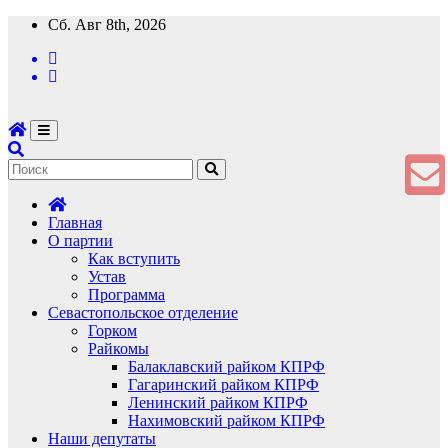
Перейти
Сб. Авг 8th, 2026
к
содержимому
Главная
О партии
Как вступить
Устав
Программа
Севастопольское отделение
Горком
Райкомы
Балаклавский райком КПРФ
Гагаринский райком КПРФ
Ленинский райком КПРФ
Нахимовский райком КПРФ
Наши депутаты