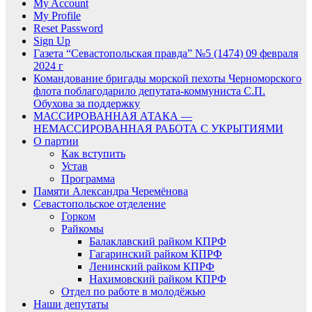
My Account
My Profile
Reset Password
Sign Up
Газета “Севастопольская правда” №5 (1474) 09 февраля
2024 г
Командование бригады морской пехоты Черноморского
флота поблагодарило депутата-коммуниста С.П.
Обухова за поддержку
МАССИРОВАННАЯ АТАКА —
НЕМАССИРОВАННАЯ РАБОТА С УКРЫТИЯМИ
О партии
Как вступить
Устав
Программа
Памяти Александра Черемёнова
Севастопольское отделение
Горком
Райкомы
Балаклавский райком КПРФ
Гагаринский райком КПРФ
Ленинский райком КПРФ
Нахимовский райком КПРФ
Отдел по работе в молодёжью
Наши депутаты