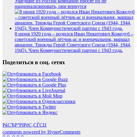
Ушедшие из России компании просят их не
национализировать, они вернутся
8 июня 1920 года – родился Иван Никитович Кожедуб –
советский военный лётчик-ас и военачальник, маршал
авиации. Трижды Герой Советского Союза (1944, 1944,
1945). Член Коммунистической партии с 1943 года.
Поделиться в соц. сетях
РќСЂР°РІРёС‚СЃСЏ
comments powered by HyperComments