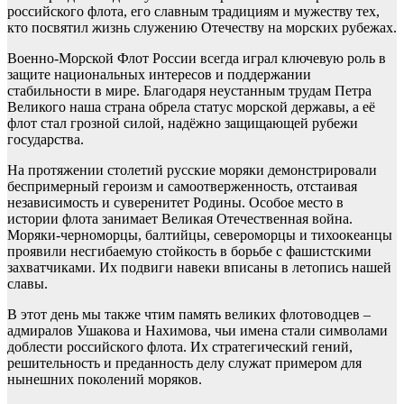
российского флота, его славным традициям и мужеству тех,
кто посвятил жизнь служению Отечеству на морских рубежах.
Военно-Морской Флот России всегда играл ключевую роль в
защите национальных интересов и поддержании
стабильности в мире. Благодаря неустанным трудам Петра
Великого наша страна обрела статус морской державы, а её
флот стал грозной силой, надёжно защищающей рубежи
государства.
На протяжении столетий русские моряки демонстрировали
беспримерный героизм и самоотверженность, отстаивая
независимость и суверенитет Родины. Особое место в
истории флота занимает Великая Отечественная война.
Моряки-черноморцы, балтийцы, североморцы и тихоокеанцы
проявили несгибаемую стойкость в борьбе с фашистскими
захватчиками. Их подвиги навеки вписаны в летопись нашей
славы.
В этот день мы также чтим память великих флотоводцев –
адмиралов Ушакова и Нахимова, чьи имена стали символами
доблести российского флота. Их стратегический гений,
решительность и преданность делу служат примером для
нынешних поколений моряков.