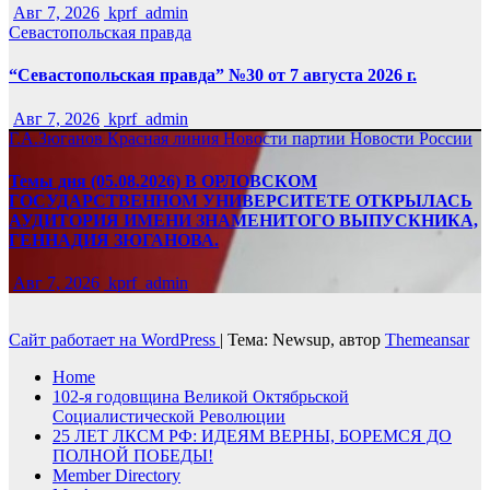
Авг 7, 2026
kprf_admin
Севастопольская правда
“Севастопольская правда” №30 от 7 августа 2026 г.
Авг 7, 2026
kprf_admin
Г.А.Зюганов
Красная линия
Новости партии
Новости России
Темы дня (05.08.2026) В ОРЛОВСКОМ
ГОСУДАРСТВЕННОМ УНИВЕРСИТЕТЕ ОТКРЫЛАСЬ
АУДИТОРИЯ ИМЕНИ ЗНАМЕНИТОГО ВЫПУСКНИКА,
ГЕННАДИЯ ЗЮГАНОВА.
Авг 7, 2026
kprf_admin
Сайт работает на WordPress
|
Тема: Newsup, автор
Themeansar
Home
102-я годовщина Великой Октябрьской
Социалистической Революции
25 ЛЕТ ЛКСМ РФ: ИДЕЯМ ВЕРНЫ, БОРЕМСЯ ДО
ПОЛНОЙ ПОБЕДЫ!
Member Directory