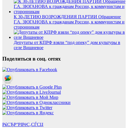
К 30-ЛЕТИЮ ВОЗРОЖДЕНИЯ ПАРТИИ Обращение
Г.А. ЗЮГАНОВА к гражданам России, к коммунистам и
сторонникам
Депутаты от КПРФ взяли “под опеку” дом культуры в
селе Вишневое
Поделиться в соц. сетях
РќСЂР°РІРёС‚СЃСЏ