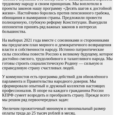
трудовому народу и своим принципам. Мы воплотили в
проекты законов нашу программу «Десять шагов к достойной
жизни». Настойчиво боролись против пенсионного грабежа,
обнищания и вымирания страны. Предложили провести
полноценную, глубокую реформу Конституции. Вынудили
оппонентов принять ряд важных законов в интересах
большинства.
На выборах 2021 года вместе с союзниками и сторонниками
мы предлагаем план мирного и демократичного возвращения
власти и собственности народу. Истинно патриотические
силы способны повести Россию к великому будущему, которое
достойно смелого, трудолюбивого и талантливого народа. Мы
готовы строить социалистическую Родину — сильную и
справедливую страну счастливых людей.
У коммунистов есть программа действий для обновлённого
парламента и Правительства народного доверия. Мы
сформировали опытный и дружный коллектив настоящих
профессионалов. В опоре на каждого гражданина России
КПРФ сумеет возродить и преобразить страну. Прежде всего
мы решим ряд первоочередных задач:
Увеличим прожиточный минимум и минимальный размер
оплаты труда до 25 тысяч рублей в месяц.