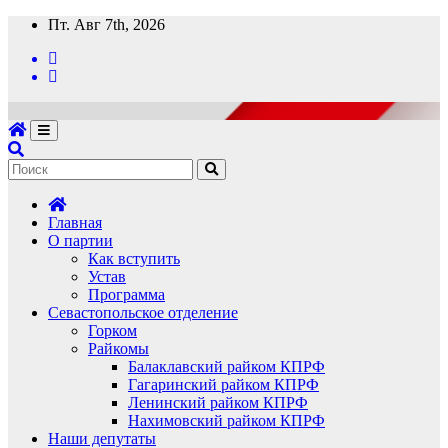
Перейти
Пт. Авг 7th, 2026
к
содержимому
Главная
О партии
Как вступить
Устав
Программа
Севастопольское отделение
Горком
Райкомы
Балаклавский райком КПРФ
Гагаринский райком КПРФ
Ленинский райком КПРФ
Нахимовский райком КПРФ
Наши депутаты