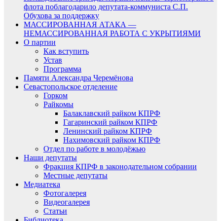
флота поблагодарило депутата-коммуниста С.П.
Обухова за поддержку
МАССИРОВАННАЯ АТАКА —
НЕМАССИРОВАННАЯ РАБОТА С УКРЫТИЯМИ
О партии
Как вступить
Устав
Программа
Памяти Александра Черемёнова
Севастопольское отделение
Горком
Райкомы
Балаклавский райком КПРФ
Гагаринский райком КПРФ
Ленинский райком КПРФ
Нахимовский райком КПРФ
Отдел по работе в молодёжью
Наши депутаты
Фракция КПРФ в законодательном собрании
Местные депутаты
Медиатека
Фотогалерея
Видеогалерея
Статьи
Библиотека