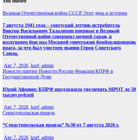
You missed
Великая Отечественная война
СССР
Этот день в истории
7 августа 1941 года – советский летчик-истребитель
Виктор Васильевич Талалихин впервые в Великой
Отечественной войне совершил ночной таран, в
воздушном бою над Москвой уничтожив бомбардировщик
врага, за что был удостоен звания Героя Советского
Союза.
Авг 7, 2026
kprf_admin
Новости партии
Новости России
Фракция КПРФ в
Государственной Думе
Юрий Афонин: КПРФ предложила увеличить МРОТ до 50
тысяч рублей
Авг 7, 2026
kprf_admin
Севастопольская правда
“Севастопольская правда” №30 от 7 августа 2026 г.
Авг 7, 2026
kprf_admin