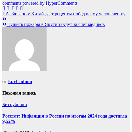
comments powered by HyperComments
Навигация
Г.А. Зюганов: Китай даёт рецепты побед всему человечеству
по
Тушить пожары в Якутии будут за счет медиков
записям
от
kprf_admin
Похожая запись
Без рубрики
Росстат: Инфляция в России по итогам 2024 года достигла
9,52%