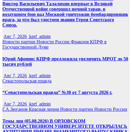
Виктор Васильевич Талалихин впервые в Великой
Отечественной войне совершил ночной таран, в
воздушном бою над Москвой уничтожив бомбардировщик
врага, за что был удостоен звания Героя Советского
Союза.
Авг 7, 2026
kprf_admin
Новости партии
Новости России
Фракция КПРФ в
Государственной Думе
Юрий Афонин: КПРФ предложила увеличить МРОТ до 50
тысяч рублей
Авг 7, 2026
kprf_admin
Севастопольская правда
“Севастопольская правда” №30 от 7 августа 2026 г.
Авг 7, 2026
kprf_admin
Г.А.Зюганов
Красная линия
Новости партии
Новости России
Темы дня (05.08.2026) В ОРЛОВСКОМ
ГОСУДАРСТВЕННОМ УНИВЕРСИТЕТЕ ОТКРЫЛАСЬ
АУДИТОРИЯ ИМЕНИ ЗНАМЕНИТОГО ВЫПУСКНИКА,