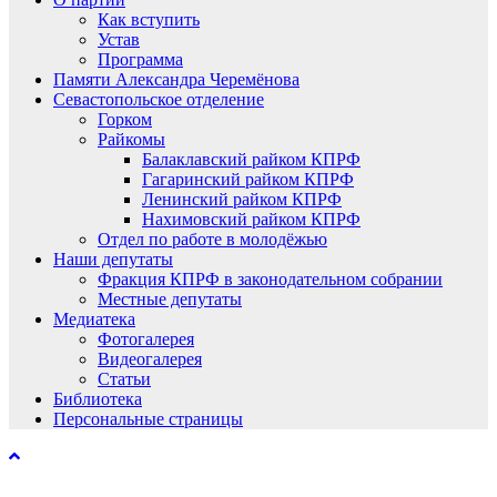
Как вступить
Устав
Программа
Памяти Александра Черемёнова
Севастопольское отделение
Горком
Райкомы
Балаклавский райком КПРФ
Гагаринский райком КПРФ
Ленинский райком КПРФ
Нахимовский райком КПРФ
Отдел по работе в молодёжью
Наши депутаты
Фракция КПРФ в законодательном собрании
Местные депутаты
Медиатека
Фотогалерея
Видеогалерея
Статьи
Библиотека
Персональные страницы