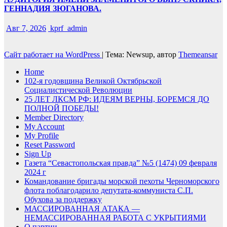
ГЕННАДИЯ ЗЮГАНОВА.
Авг 7, 2026
kprf_admin
Сайт работает на WordPress
|
Тема: Newsup, автор
Themeansar
Home
102-я годовщина Великой Октябрьской
Социалистической Революции
25 ЛЕТ ЛКСМ РФ: ИДЕЯМ ВЕРНЫ, БОРЕМСЯ ДО
ПОЛНОЙ ПОБЕДЫ!
Member Directory
My Account
My Profile
Reset Password
Sign Up
Газета “Севастопольская правда” №5 (1474) 09 февраля
2024 г
Командование бригады морской пехоты Черноморского
флота поблагодарило депутата-коммуниста С.П.
Обухова за поддержку
МАССИРОВАННАЯ АТАКА —
НЕМАССИРОВАННАЯ РАБОТА С УКРЫТИЯМИ
О партии