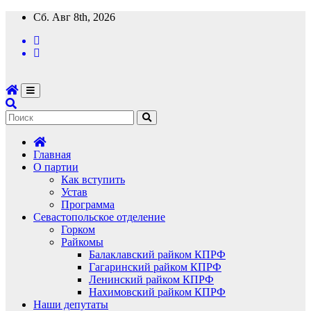
Перейти
Сб. Авг 8th, 2026
к
содержимому
Главная
О партии
Как вступить
Устав
Программа
Севастопольское отделение
Горком
Райкомы
Балаклавский райком КПРФ
Гагаринский райком КПРФ
Ленинский райком КПРФ
Нахимовский райком КПРФ
Наши депутаты