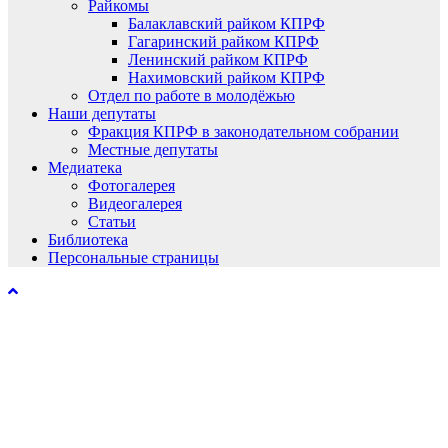
Райкомы
Балаклавский райком КПРФ
Гагаринский райком КПРФ
Ленинский райком КПРФ
Нахимовский райком КПРФ
Отдел по работе в молодёжью
Наши депутаты
Фракция КПРФ в законодательном собрании
Местные депутаты
Медиатека
Фотогалерея
Видеогалерея
Статьи
Библиотека
Персональные страницы