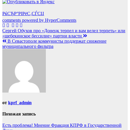
РќСЂР°РІРёС‚СЃСЏ
comments powered by HyperComments
Навигация
Сергей Обухов про «Донецк терпел и вам велел терпеть» или
«шебекинское бессилие» партии власти
по
В Севастополе коммунисты поддержат снижение
записям
муниципального фильтра
от
kprf_admin
Похожая запись
Есть проблема!
Мнение
Фракция КПРФ в Государственной