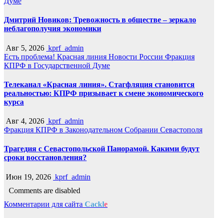
Думе
Дмитрий Новиков: Тревожность в обществе – зеркало
неблагополучия экономики
Авг 5, 2026
kprf_admin
Есть проблема!
Красная линия
Новости России
Фракция
КПРФ в Государственной Думе
Телеканал «Красная линия». Стагфляция становится
реальностью: КПРФ призывает к смене экономического
курса
Авг 4, 2026
kprf_admin
Фракция КПРФ в Законодательном Собрании Севастополя
Трагедия с Севастопольской Панорамой. Какими будут
сроки восстановления?
Июн 19, 2026
kprf_admin
Comments are disabled
Комментарии для сайта
Cackl
e