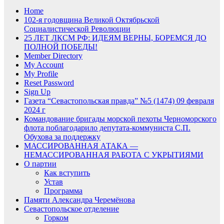
Home
102-я годовщина Великой Октябрьской
Социалистической Революции
25 ЛЕТ ЛКСМ РФ: ИДЕЯМ ВЕРНЫ, БОРЕМСЯ ДО
ПОЛНОЙ ПОБЕДЫ!
Member Directory
My Account
My Profile
Reset Password
Sign Up
Газета “Севастопольская правда” №5 (1474) 09 февраля
2024 г
Командование бригады морской пехоты Черноморского
флота поблагодарило депутата-коммуниста С.П.
Обухова за поддержку
МАССИРОВАННАЯ АТАКА —
НЕМАССИРОВАННАЯ РАБОТА С УКРЫТИЯМИ
О партии
Как вступить
Устав
Программа
Памяти Александра Черемёнова
Севастопольское отделение
Горком