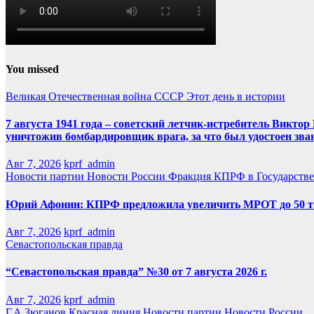
You missed
Великая Отечественная война
СССР
Этот день в истории
7 августа 1941 года – советский летчик-истребитель Викт
уничтожив бомбардировщик врага, за что был удостоен зва
Авг 7, 2026
kprf_admin
Новости партии
Новости России
Фракция КПРФ в Государств
Юрий Афонин: КПРФ предложила увеличить МРОТ до 50 т
Авг 7, 2026
kprf_admin
Севастопольская правда
“Севастопольская правда” №30 от 7 августа 2026 г.
Авг 7, 2026
kprf_admin
Г.А.Зюганов
Красная линия
Новости партии
Новости России