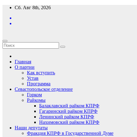
Перейти
Сб. Авг 8th, 2026
к
содержимому
Главная
О партии
Как вступить
Устав
Программа
Севастопольское отделение
Горком
Райкомы
Балаклавский райком КПРФ
Гагаринский райком КПРФ
Ленинский райком КПРФ
Нахимовский райком КПРФ
Наши депутаты
Фракция КПРФ в Государственной Думе