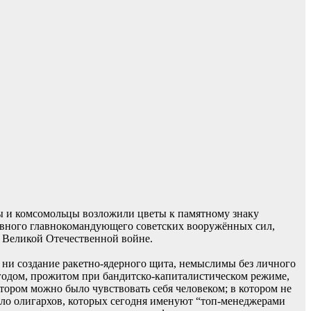
ты и комсомольцы возложили цветы к памятному знаку
рховного главнокомандующего советских вооружённых сил,
в Великой Отечественной войне.
 ни создание ракетно-ядерного щита, немыслимы без личного
 годом, прожитом при бандитско-капиталистическом режиме,
котором можно было чувствовать себя человеком; в котором не
ыло олигархов, которых сегодня именуют “топ-менеджерами