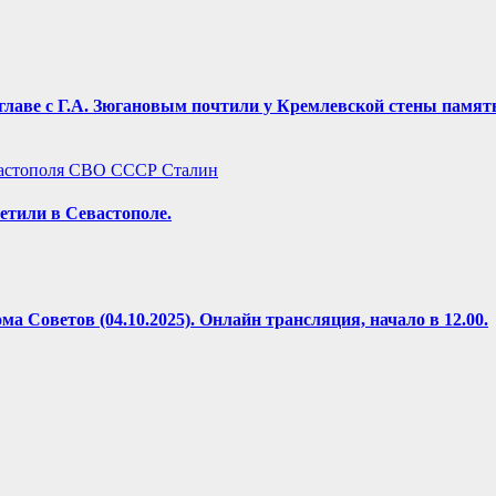
лаве с Г.А. Зюгановым почтили у Кремлевской стены память
астополя
СВО
СССР
Сталин
етили в Севастополе.
 Советов (04.10.2025). Онлайн трансляция, начало в 12.00.