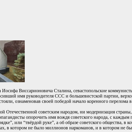
ища Иосифа Виссарионовича Сталина, севастопольские коммунис
д, носивший имя руководителя ССС и большевистской партии, ве
тояли, ознаменовав своей победой начало коренного перелома 
ой Отечественной советским народом, ни модернизация страны,
опагандисты опорочить имя вождя советского народа, с каждым
рядке”, или “твёрдой руке”, а об образе советского общества, в 
ах, в котором не было миллионов наркоманов, и в котором не б