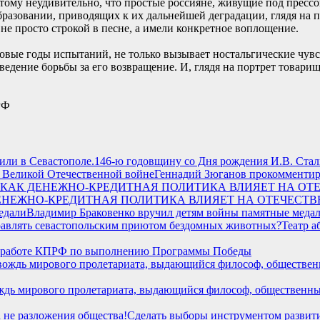
этому неудивительно, что простые россияне, живущие под пресс
бразовании, приводящих к их дальнейшей деградации, глядя на 
 не просто строкой в песне, а имели конкретное воплощение.
овые годы испытаний, не только вызывает ностальгические чувс
едение борьбы за его возвращение. И, глядя на портрет товари
РФ
146-ю годовщину со Дня рождения И.В. Стал
Геннадий Зюганов прокомментир
КАК ДЕНЕЖНО-КРЕДИТНАЯ ПОЛИТИКА ВЛИЯЕТ НА ОТЕЧЕ
Владимир Браковенко вручил детям войны памятные меда
Театр а
 работе КПРФ по выполнению Программы Победы
 вождь мирового пролетариата, выдающийся философ, общественн
Сделать выборы инструментом развития