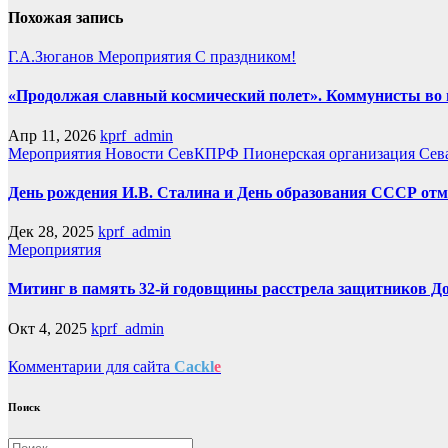
Похожая запись
Г.А.Зюганов
Мероприятия
С праздником!
«Продолжая славный космический полет». Коммунисты во г
Апр 11, 2026
kprf_admin
Мероприятия
Новости СевКПРФ
Пионерская организация Сев
День рождения И.В. Сталина и День образования СССР отм
Дек 28, 2025
kprf_admin
Мероприятия
Митинг в память 32-й годовщины расстрела защитников Дома
Окт 4, 2025
kprf_admin
Комментарии для сайта
Cackl
e
Поиск