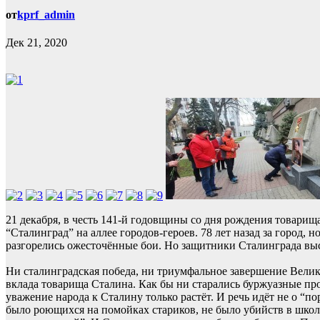
от
kprf_admin
Дек 21, 2020
21 декабря, в честь 141-й годовщины со дня рождения товар
“Сталинград” на аллее городов-героев. 78 лет назад за горо
разгорелись ожесточённые бои. Но защитники Сталинграда выс
Ни сталинградская победа, ни триумфальное завершение Велик
вклада товарища Сталина. Как бы ни старались буржуазные пр
уважение народа к Сталину только растёт. И речь идёт не о “по
было роющихся на помойках стариков, не было убийств в школ