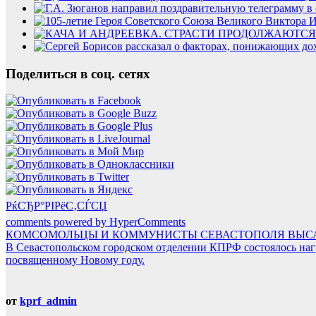
Поделиться в соц. сетях
РќСЂР°РІРёС‚СЃСЏ
comments powered by HyperComments
Навигация
КОМСОМОЛЬЦЫ И КОММУНИСТЫ СЕВАСТОПОЛЯ ВЫСА
В Севастопольском городском отделении КПРФ состоялось нагр
по
посвященному Новому году.
записям
от
kprf_admin