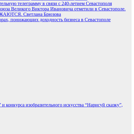
тельную телеграмму в связи с 240-летием Севастополя
Союза Великого Виктора Ивановича отметили в Севастополе.
АЮТСЯ. Светлана Брюзова
торах, понижающих доходность бизнеса в Севастополе
и конкурса изобразительного искусства “Нарисуй сказку”,