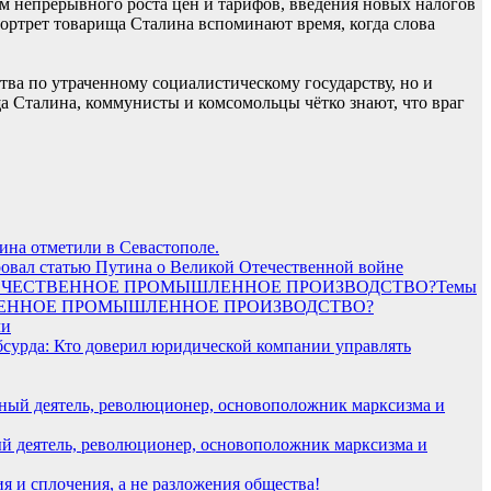
ом непрерывного роста цен и тарифов, введения новых налогов
портрет товарища Сталина вспоминают время, когда слова
тва по утраченному социалистическому государству, но и
ща Сталина, коммунисты и комсомольцы чётко знают, что враг
ина отметили в Севастополе.
овал статью Путина о Великой Отечественной войне
Темы
СТВЕННОЕ ПРОМЫШЛЕННОЕ ПРОИЗВОДСТВО?
ли
бсурда: Кто доверил юридической компании управлять
ый деятель, революционер, основоположник марксизма и
 и сплочения, а не разложения общества!