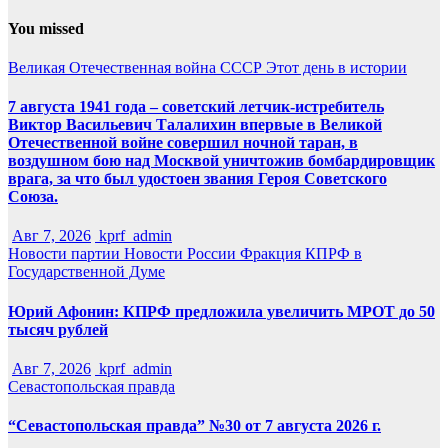
You missed
Великая Отечественная война
СССР
Этот день в истории
7 августа 1941 года – советский летчик-истребитель
Виктор Васильевич Талалихин впервые в Великой
Отечественной войне совершил ночной таран, в
воздушном бою над Москвой уничтожив бомбардировщик
врага, за что был удостоен звания Героя Советского
Союза.
Авг 7, 2026
kprf_admin
Новости партии
Новости России
Фракция КПРФ в
Государственной Думе
Юрий Афонин: КПРФ предложила увеличить МРОТ до 50
тысяч рублей
Авг 7, 2026
kprf_admin
Севастопольская правда
“Севастопольская правда” №30 от 7 августа 2026 г.