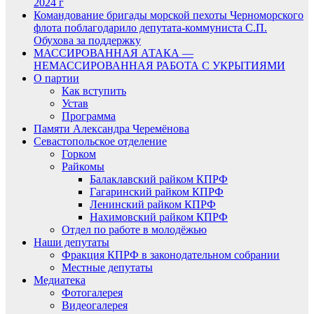
2024 г
Командование бригады морской пехоты Черноморского
флота поблагодарило депутата-коммуниста С.П.
Обухова за поддержку
МАССИРОВАННАЯ АТАКА —
НЕМАССИРОВАННАЯ РАБОТА С УКРЫТИЯМИ
О партии
Как вступить
Устав
Программа
Памяти Александра Черемёнова
Севастопольское отделение
Горком
Райкомы
Балаклавский райком КПРФ
Гагаринский райком КПРФ
Ленинский райком КПРФ
Нахимовский райком КПРФ
Отдел по работе в молодёжью
Наши депутаты
Фракция КПРФ в законодательном собрании
Местные депутаты
Медиатека
Фотогалерея
Видеогалерея