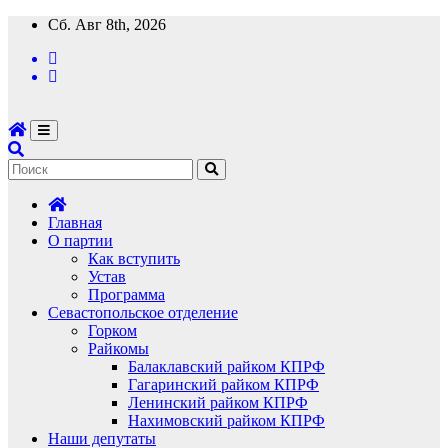
Перейти
Сб. Авг 8th, 2026
к
содержимому
Главная
О партии
Как вступить
Устав
Программа
Севастопольское отделение
Горком
Райкомы
Балаклавский райком КПРФ
Гагаринский райком КПРФ
Ленинский райком КПРФ
Нахимовский райком КПРФ
Наши депутаты