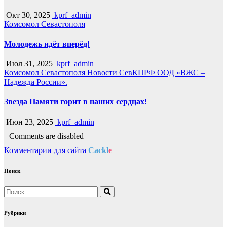
Окт 30, 2025
kprf_admin
Комсомол Севастополя
Молодежь идёт вперёд!
Июл 31, 2025
kprf_admin
Комсомол Севастополя
Новости СевКПРФ
ООД «ВЖС –
Надежда России».
Звезда Памяти горит в наших сердцах!
Июн 23, 2025
kprf_admin
Comments are disabled
Комментарии для сайта
Cackl
e
Поиск
Рубрики