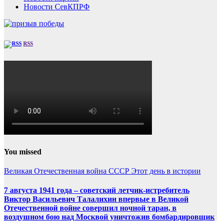
Новости СевКПРФ
RSS
You missed
Великая Отечественная война
СССР
Этот день в истории
7 августа 1941 года – советский летчик-истребитель
Виктор Васильевич Талалихин впервые в Великой
Отечественной войне совершил ночной таран, в
воздушном бою над Москвой уничтожив бомбардировщик