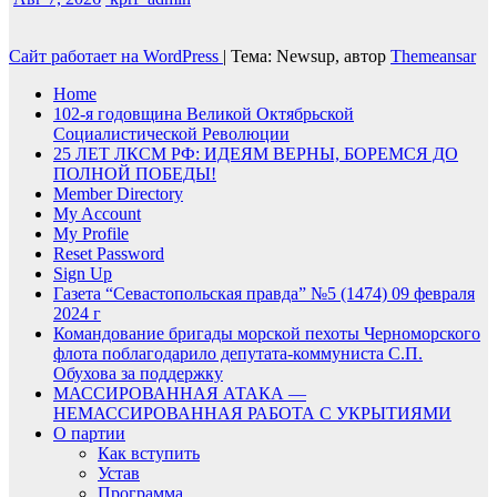
Сайт работает на WordPress
|
Тема: Newsup, автор
Themeansar
Home
102-я годовщина Великой Октябрьской
Социалистической Революции
25 ЛЕТ ЛКСМ РФ: ИДЕЯМ ВЕРНЫ, БОРЕМСЯ ДО
ПОЛНОЙ ПОБЕДЫ!
Member Directory
My Account
My Profile
Reset Password
Sign Up
Газета “Севастопольская правда” №5 (1474) 09 февраля
2024 г
Командование бригады морской пехоты Черноморского
флота поблагодарило депутата-коммуниста С.П.
Обухова за поддержку
МАССИРОВАННАЯ АТАКА —
НЕМАССИРОВАННАЯ РАБОТА С УКРЫТИЯМИ
О партии
Как вступить
Устав
Программа