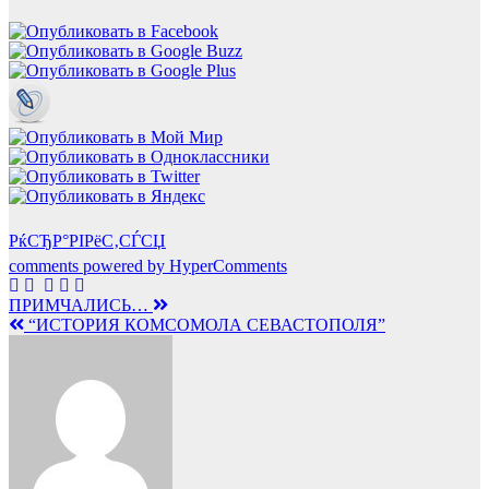
РќСЂР°РІРёС‚СЃСЏ
comments powered by HyperComments
Навигация
ПРИМЧАЛИСЬ…
“ИСТОРИЯ КОМСОМОЛА СЕВАСТОПОЛЯ”
по
записям