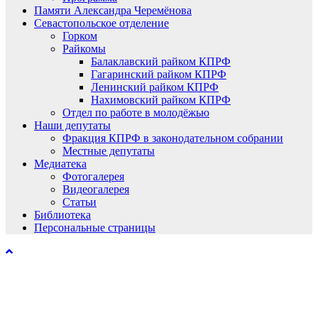
Памяти Александра Черемёнова
Севастопольское отделение
Горком
Райкомы
Балаклавский райком КПРФ
Гагаринский райком КПРФ
Ленинский райком КПРФ
Нахимовский райком КПРФ
Отдел по работе в молодёжью
Наши депутаты
Фракция КПРФ в законодательном собрании
Местные депутаты
Медиатека
Фотогалерея
Видеогалерея
Статьи
Библиотека
Персональные страницы