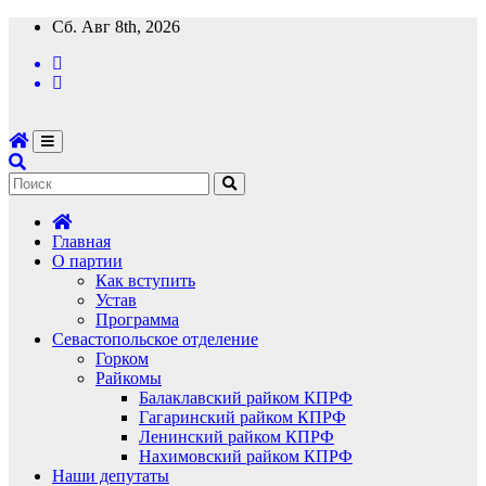
Перейти
Сб. Авг 8th, 2026
к
содержимому
Главная
О партии
Как вступить
Устав
Программа
Севастопольское отделение
Горком
Райкомы
Балаклавский райком КПРФ
Гагаринский райком КПРФ
Ленинский райком КПРФ
Нахимовский райком КПРФ
Наши депутаты