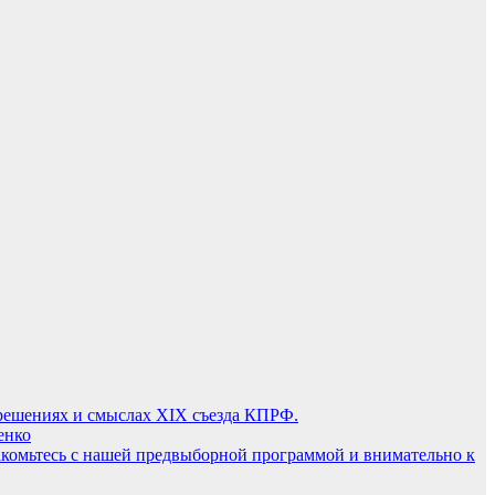
решениях и смыслах XIX съезда КПРФ.
енко
акомьтесь с нашей предвыборной программой и внимательно к