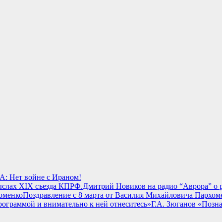
: Нет войне с Ираном!
Дмитрий Новиков на радио “Аврора” о 
Поздравление с 8 марта от Василия Михайловича Пархом
Г.А. Зюганов «Позн