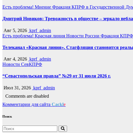
Есть проблема!
Мнение
Фракция КПРФ в Государственной Ду
Дмитрий Новиков: Тревожность в обществе – зеркало небл
Авг 5, 2026
kprf_admin
Есть проблема!
Красная линия
Новости России
Фракция КПРФ 
Телеканал «Красная линия». Стагфляция становится реаль
Авг 4, 2026
kprf_admin
Новости СевКПРФ
“Севастопольская правда” №29 от 31 июля 2026 г.
Июл 31, 2026
kprf_admin
Comments are disabled
Комментарии для сайта
Cackl
e
Поиск