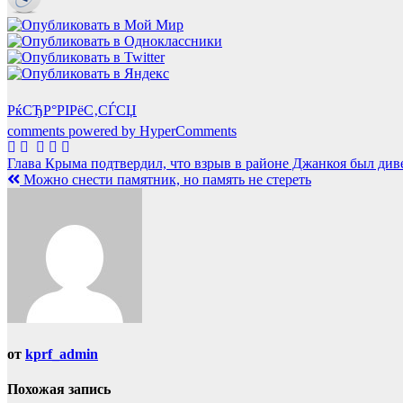
РќСЂР°РІРёС‚СЃСЏ
comments powered by HyperComments
Навигация
Глава Крыма подтвердил, что взрыв в районе Джанкоя был ди
Можно снести памятник, но память не стереть
по
записям
от
kprf_admin
Похожая запись