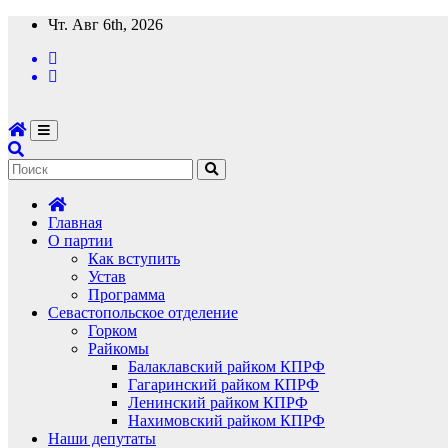
Перейти
Чт. Авг 6th, 2026
к
содержимому
Главная
О партии
Как вступить
Устав
Программа
Севастопольское отделение
Горком
Райкомы
Балаклавский райком КПРФ
Гагаринский райком КПРФ
Ленинский райком КПРФ
Нахимовский райком КПРФ
Наши депутаты