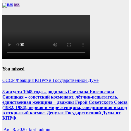
RSS
You missed
СССР
Фракция КПРФ в Государственной Думе
8 августа 1948 года – родилась Светлана Евгеньевна
Савицкая – советский космонавт, лётчик-испытатель,
единственная женщина – дважды Герой Советского Союза
(1982, 1984), первая в мире женщина, совершившая выход
в открытый космос. Депутат Государственной Думы от
КПРФ.
Авг 8, 2026
kprf_admin