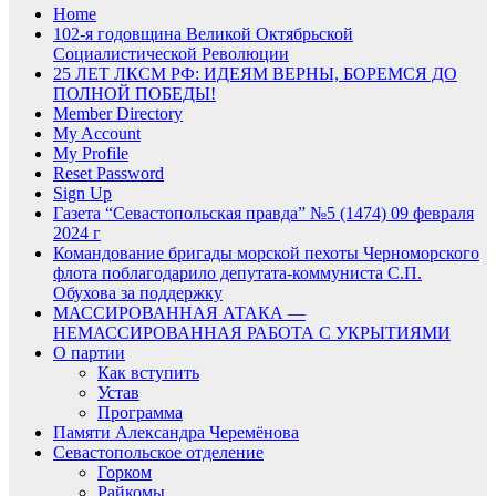
Home
102-я годовщина Великой Октябрьской
Социалистической Революции
25 ЛЕТ ЛКСМ РФ: ИДЕЯМ ВЕРНЫ, БОРЕМСЯ ДО
ПОЛНОЙ ПОБЕДЫ!
Member Directory
My Account
My Profile
Reset Password
Sign Up
Газета “Севастопольская правда” №5 (1474) 09 февраля
2024 г
Командование бригады морской пехоты Черноморского
флота поблагодарило депутата-коммуниста С.П.
Обухова за поддержку
МАССИРОВАННАЯ АТАКА —
НЕМАССИРОВАННАЯ РАБОТА С УКРЫТИЯМИ
О партии
Как вступить
Устав
Программа
Памяти Александра Черемёнова
Севастопольское отделение
Горком
Райкомы