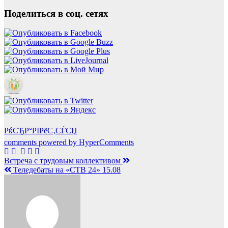
Поделиться в соц. сетях
РќСЂР°РІРёС‚СЃСЏ
comments powered by HyperComments
Навигация
Встреча с трудовым коллективом
Теледебаты на «СТВ 24» 15.08
по
записям