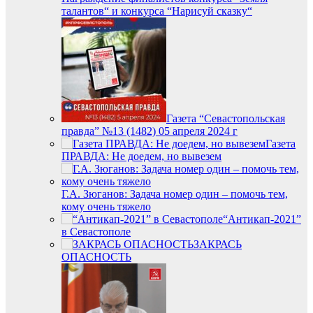
талантов“ и конкурса “Нарисуй сказку“
Газета “Севастопольская
правда” №13 (1482) 05 апреля 2024 г
Газета
ПРАВДА: Не доедем, но вывезем
Г.А. Зюганов: Задача номер один – помочь тем,
кому очень тяжело
“Антикап-2021”
в Севастополе
ЗАКРАСЬ
ОПАСНОСТЬ