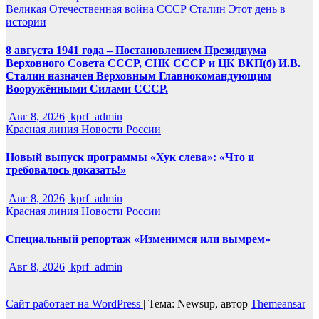
Великая Отечественная война
СССР
Сталин
Этот день в
истории
8 августа 1941 года – Постановлением Президиума
Верховного Совета СССР, СНК СССР и ЦК ВКП(б) И.В.
Сталин назначен Верховным Главнокомандующим
Вооружёнными Силами СССР.
Авг 8, 2026
kprf_admin
Красная линия
Новости России
Новый выпуск программы «Хук слева»: «Что и
требовалось доказать!»
Авг 8, 2026
kprf_admin
Красная линия
Новости России
Специальный репортаж «Изменимся или вымрем»
Авг 8, 2026
kprf_admin
Сайт работает на WordPress
|
Тема: Newsup, автор
Themeansar