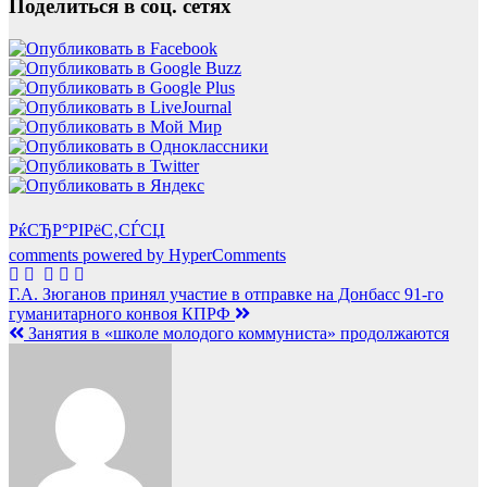
Поделиться в соц. сетях
РќСЂР°РІРёС‚СЃСЏ
comments powered by HyperComments
Навигация
Г.А. Зюганов принял участие в отправке на Донбасс 91-го
гуманитарного конвоя КПРФ
по
Занятия в «школе молодого коммуниста» продолжаются
записям