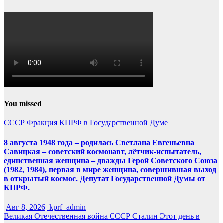
You missed
СССР
Фракция КПРФ в Государственной Думе
8 августа 1948 года – родилась Светлана Евгеньевна
Савицкая – советский космонавт, лётчик-испытатель,
единственная женщина – дважды Герой Советского Союза
(1982, 1984), первая в мире женщина, совершившая выход
в открытый космос. Депутат Государственной Думы от
КПРФ.
Авг 8, 2026
kprf_admin
Великая Отечественная война
СССР
Сталин
Этот день в