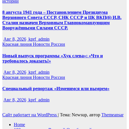
истории
8 августа 1941 года – Постановлением Президиума
Верховного Совета СССР, СНК СССР и ЦК ВКП(б) И.В.
Сталин назначен Верховным Главнокомандующим
Вооружёнными Силами СССР.
Авг 8, 2026
kprf_admin
Красная линия
Новости России
Новый выпуск программы «Хук слева»: «Что и
требовалось доказать!»
Авг 8, 2026
kprf_admin
Красная линия
Новости России
Специальный репортаж «Изменимся или вымрем»
Авг 8, 2026
kprf_admin
Сайт работает на WordPress
|
Тема: Newsup, автор
Themeansar
Home