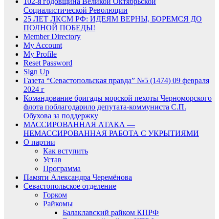
102-я годовщина Великой Октябрьской
Социалистической Революции
25 ЛЕТ ЛКСМ РФ: ИДЕЯМ ВЕРНЫ, БОРЕМСЯ ДО
ПОЛНОЙ ПОБЕДЫ!
Member Directory
My Account
My Profile
Reset Password
Sign Up
Газета “Севастопольская правда” №5 (1474) 09 февраля
2024 г
Командование бригады морской пехоты Черноморского
флота поблагодарило депутата-коммуниста С.П.
Обухова за поддержку
МАССИРОВАННАЯ АТАКА —
НЕМАССИРОВАННАЯ РАБОТА С УКРЫТИЯМИ
О партии
Как вступить
Устав
Программа
Памяти Александра Черемёнова
Севастопольское отделение
Горком
Райкомы
Балаклавский райком КПРФ