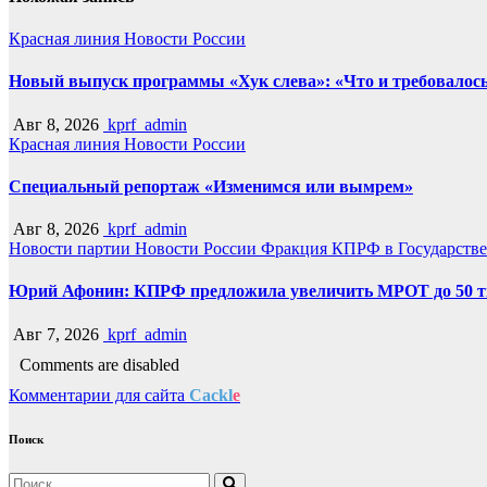
Красная линия
Новости России
Новый выпуск программы «Хук слева»: «Что и требовалось
Авг 8, 2026
kprf_admin
Красная линия
Новости России
Специальный репортаж «Изменимся или вымрем»
Авг 8, 2026
kprf_admin
Новости партии
Новости России
Фракция КПРФ в Государств
Юрий Афонин: КПРФ предложила увеличить МРОТ до 50 т
Авг 7, 2026
kprf_admin
Comments are disabled
Комментарии для сайта
Cackl
e
Поиск