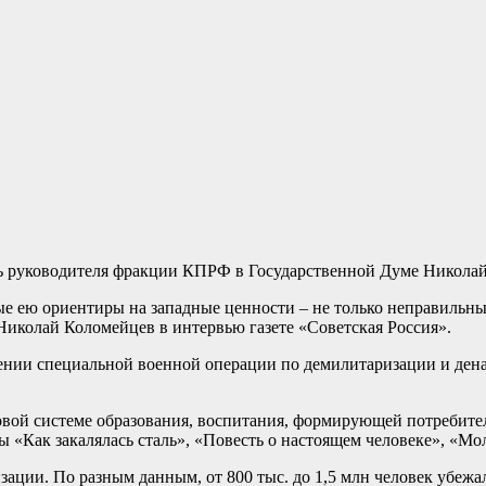
ль руководителя фракции КПРФ в Государственной Думе Никола
ые ею ориентиры на западные ценности – не только неправильные
Николай Коломейцев в интервью газете «Советская Россия».
едении специальной военной операции по демилитаризации и де
вой системе образования, воспитания, формирующей потребител
ты «Как закалялась сталь», «Повесть о настоящем человеке», «Мо
зации. По разным данным, от 800 тыс. до 1,5 млн человек убеж