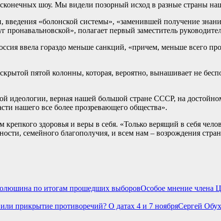
сконечных шоу. Мы видели позорный исход в разные страны наш
и, введения «болонской системы», «заменившей получение знаний
друг пронавальновской», полагает первый заместитель руководи
оссия ввела гораздо меньше санкций, «причем, меньше всего про
скрытой пятой колонны, которая, вероятно, вынашивает не бесп
кой идеологии, верная нашей большой стране СССР, на достойн
сти нашего все более прозревающего общества».
крепкого здоровья и веры в себя. «Только верящий в себя чело
ости, семейного благополучия, и всем нам – возрождения стран
Особое мнение члена 
Сергей Обух