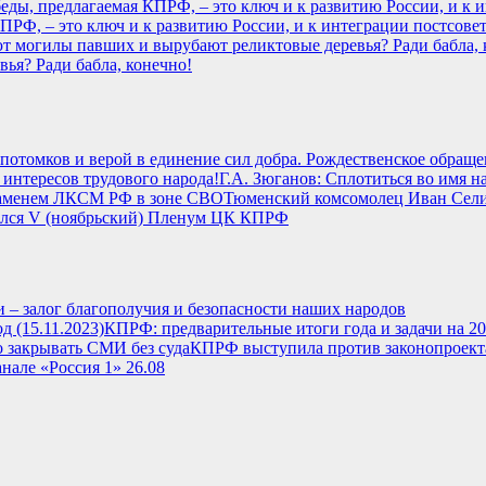
РФ, – это ключ и к развитию России, и к интеграции постсовет
ья? Ради бабла, конечно!
потомков и верой в единение сил добра. Рождественское обраще
Г.А. Зюганов: Сплотиться во имя н
Тюменский комсомолец Иван Сел
лся V (ноябрьский) Пленум ЦК КПРФ
 – залог благополучия и безопасности наших народов
КПРФ: предварительные итоги года и задачи на 202
КПРФ выступила против законопроекта
нале «Россия 1» 26.08