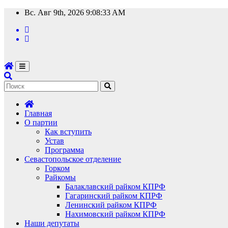
Перейти
Вс. Авг 9th, 2026
9:08:34 AM
к
содержимому
Главная
О партии
Как вступить
Устав
Программа
Севастопольское отделение
Горком
Райкомы
Балаклавский райком КПРФ
Гагаринский райком КПРФ
Ленинский райком КПРФ
Нахимовский райком КПРФ
Наши депутаты