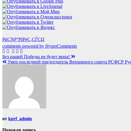
РќСЂР°РІРёС‚СЃСЏ
comments powered by HyperComments
Навигация
Без нашей Победы не будет мира!
Умер последний председатель Верховного совета РСФСР Ру
по
записям
от
kprf_admin
Похожая запись