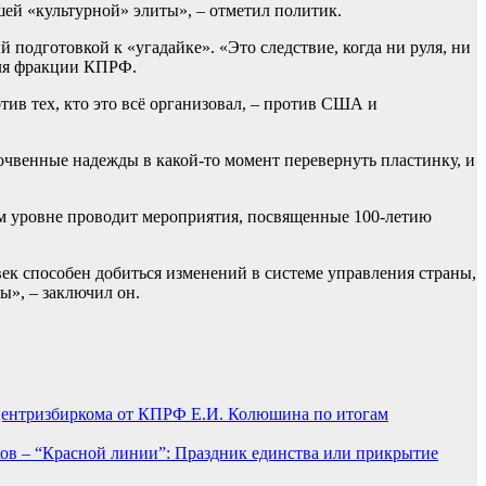
ей «культурной» элиты», – отметил политик.
 подготовкой к «угадайке». «Это следствие, когда ни руля, ни
теля фракции КПРФ.
тив тех, кто это всё организовал, – против США и
очвенные надежды в какой-то момент перевернуть пластинку, и
ом уровне проводит мероприятия, посвященные 100-летию
век способен добиться изменений в системе управления страны,
ы», – заключил он.
Центризбиркома от КПРФ Е.И. Колюшина по итогам
ов – “Красной линии”: Праздник единства или прикрытие