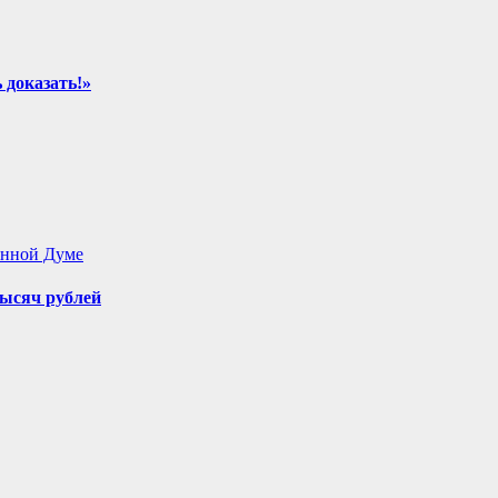
 доказать!»
енной Думе
ысяч рублей