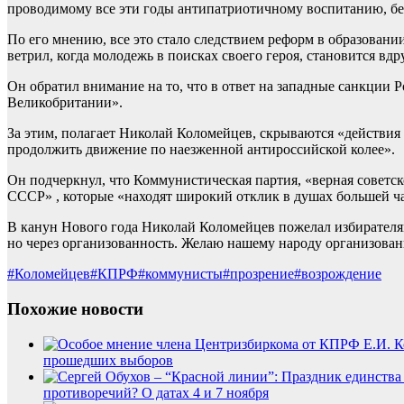
проводимому все эти годы антипатриотичному воспитанию, бе
По его мнению, все это стало следствием реформ в образовани
ветрил, когда молодежь в поисках своего героя, становится в
Он обратил внимание на то, что в ответ на западные санкции Р
Великобритании».
За этим, полагает Николай Коломейцев, скрываются «действия 
продолжить движение по наезженной антироссийской колее».
Он подчеркнул, что Коммунистическая партия, «верная советс
СССР» , которые «находят широкий отклик в душах большей ча
В канун Нового года Николай Коломейцев пожелал избирателям 
но через организованность. Желаю нашему народу организованн
#Коломейцев
#КПРФ
#коммунисты
#прозрение
#возрождение
Похожие новости
прошедших выборов
противоречий? О датах 4 и 7 ноября