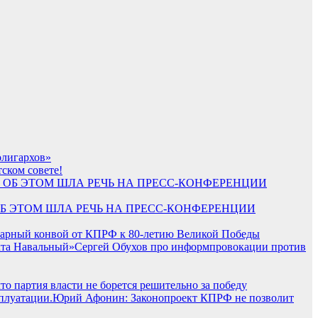
олигархов»
ском совете!
 ОБ ЭТОМ ШЛА РЕЧЬ НА ПРЕСС-КОНФЕРЕНЦИИ
тарный конвой от КПРФ к 80-летию Великой Победы
Сергей Обухов про информпровокации против
то партия власти не борется решительно за победу
Юрий Афонин: Законопроект КПРФ не позволит