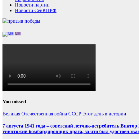
Новости партии
Новости СевКПРФ
RSS
You missed
Великая Отечественная война
СССР
Этот день в истории
7 августа 1941 года – советский летчик-истребитель Викт
уничтожив бомбардировщик врага, за что был удостоен зва