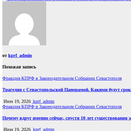
по
записям
от
kprf_admin
Похожая запись
Фракция КПРФ в Законодательном Собрании Севастополя
Трагедия с Севастопольской Панорамой. Какими будут срок
Июн 19, 2026
kprf_admin
Фракция КПРФ в Законодательном Собрании Севастополя
Почему вдруг именно сейчас, спустя 10 лет существования 
Июн 19, 2026
kprf_admin