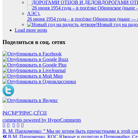
ДОРОГАМИ ОТ
26 июня 1954 года – в посёлке Обнинское (ныне —
Новый год на радо
Load more posts
Поделиться в соц. сетях
РќСЂР°РІРёС‚СЃСЏ
comments powered by HyperComments
Навигация
В. М. Пархоменко: ” Мы не хотим быть причастными к этой со
В.М. Пархоменко. КОС Южные и полигон в Первомайке. Сесс