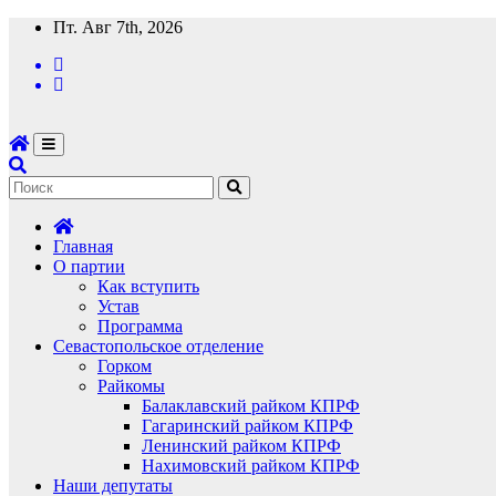
Перейти
Пт. Авг 7th, 2026
к
содержимому
Главная
О партии
Как вступить
Устав
Программа
Севастопольское отделение
Горком
Райкомы
Балаклавский райком КПРФ
Гагаринский райком КПРФ
Ленинский райком КПРФ
Нахимовский райком КПРФ
Наши депутаты