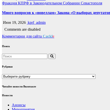
Фракция КПРФ в Законодательном Собрании Севастополя
Много вопросов к «новеллам» Закона «О выборах депутато
Июн 19, 2026
kprf_admin
Comments are disabled
Комментарии для сайта
Cackl
e
Поиск
Рубрики
Рубрики
Читайте новости Вконтакте
Новости
Анонсы
Мероприятия