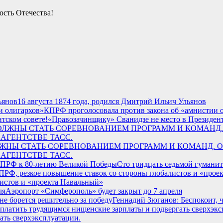
ость Отечества!
16 августа 1874 года, родился Дмитрий Ильич Ульянов
КПРФ проголосовала против закона об «амнистии 
«Правозачинщику» Сванидзе не место в Президент
У ДОЛЖНЫ СТАТЬ СОРЕВНОВАНИЕМ ПРОГРАММ И КОМАНД.
АГЕНТСТВЕ ТАСС.
Сто тридцать седьмой гумани
листов и «проекта Навальный»
Аэропорт «Симферополь» будет закрыт до 7 апреля
Геннадий Зюганов: Беспокоит, ч
ать сверхэксплуатации.