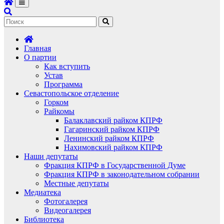
Главная
О партии
Как вступить
Устав
Программа
Севастопольское отделение
Горком
Райкомы
Балаклавский райком КПРФ
Гагаринский райком КПРФ
Ленинский райком КПРФ
Нахимовский райком КПРФ
Наши депутаты
Фракция КПРФ в Государственной Думе
Фракция КПРФ в законодательном собрании
Местные депутаты
Медиатека
Фотогалерея
Видеогалерея
Библиотека