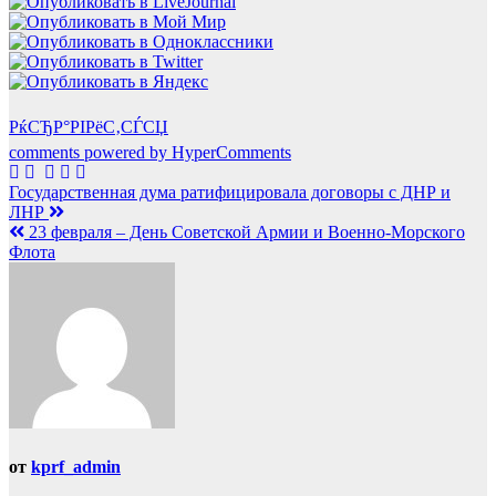
РќСЂР°РІРёС‚СЃСЏ
comments powered by HyperComments
Навигация
Государственная дума ратифицировала договоры с ДНР и
ЛНР
по
23 февраля – День Советской Армии и Военно-Морского
записям
Флота
от
kprf_admin