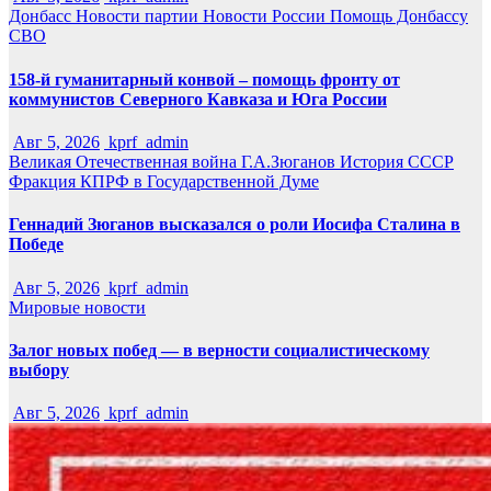
Донбасс
Новости партии
Новости России
Помощь Донбассу
СВО
158-й гуманитарный конвой – помощь фронту от
коммунистов Северного Кавказа и Юга России
Авг 5, 2026
kprf_admin
Великая Отечественная война
Г.А.Зюганов
История СССР
Фракция КПРФ в Государственной Думе
Геннадий Зюганов высказался о роли Иосифа Сталина в
Победе
Авг 5, 2026
kprf_admin
Мировые новости
Залог новых побед — в верности социалистическому
выбору
Авг 5, 2026
kprf_admin