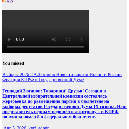
RSS
You missed
Выборы 2026
Г.А.Зюганов
Новости партии
Новости России
Фракция КПРФ в Государственной Думе
Геннадий Зюганов: Товарищи! Друзья! Сегодня в
Центральной избирательной комиссии состоялась
жеребьёвка по размещению партий в бюллетене на
выборах депутатов Государственной Думы IX созыва. Наш
представитель первым подошёл к лототрону – и КПРФ
получила номер 8 в федеральном бюллетене.
Авг 5, 2026
kprf_admin