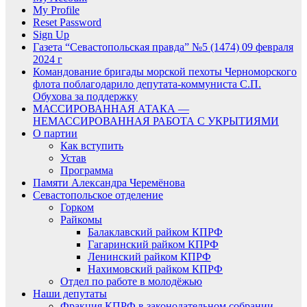
My Profile
Reset Password
Sign Up
Газета “Севастопольская правда” №5 (1474) 09 февраля
2024 г
Командование бригады морской пехоты Черноморского
флота поблагодарило депутата-коммуниста С.П.
Обухова за поддержку
МАССИРОВАННАЯ АТАКА —
НЕМАССИРОВАННАЯ РАБОТА С УКРЫТИЯМИ
О партии
Как вступить
Устав
Программа
Памяти Александра Черемёнова
Севастопольское отделение
Горком
Райкомы
Балаклавский райком КПРФ
Гагаринский райком КПРФ
Ленинский райком КПРФ
Нахимовский райком КПРФ
Отдел по работе в молодёжью
Наши депутаты
Фракция КПРФ в законодательном собрании