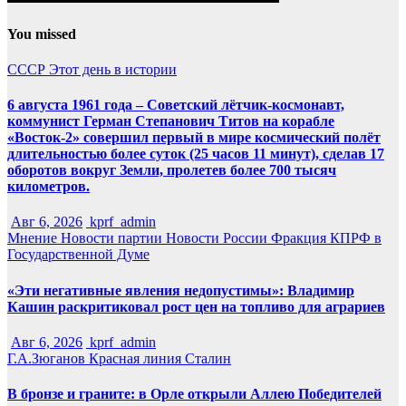
You missed
СССР
Этот день в истории
6 августа 1961 года – Советский лётчик-космонавт,
коммунист Герман Степанович Титов на корабле
«Восток-2» совершил первый в мире космический полёт
длительностью более суток (25 часов 11 минут), сделав 17
оборотов вокруг Земли, пролетев более 700 тысяч
километров.
Авг 6, 2026
kprf_admin
Мнение
Новости партии
Новости России
Фракция КПРФ в
Государственной Думе
«Эти негативные явления недопустимы»: Владимир
Кашин раскритиковал рост цен на топливо для аграриев
Авг 6, 2026
kprf_admin
Г.А.Зюганов
Красная линия
Сталин
В бронзе и граните: в Орле открыли Аллею Победителей