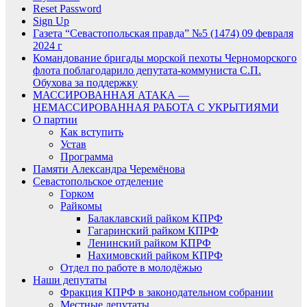
Reset Password
Sign Up
Газета “Севастопольская правда” №5 (1474) 09 февраля
2024 г
Командование бригады морской пехоты Черноморского
флота поблагодарило депутата-коммуниста С.П.
Обухова за поддержку
МАССИРОВАННАЯ АТАКА —
НЕМАССИРОВАННАЯ РАБОТА С УКРЫТИЯМИ
О партии
Как вступить
Устав
Программа
Памяти Александра Черемёнова
Севастопольское отделение
Горком
Райкомы
Балаклавский райком КПРФ
Гагаринский райком КПРФ
Ленинский райком КПРФ
Нахимовский райком КПРФ
Отдел по работе в молодёжью
Наши депутаты
Фракция КПРФ в законодательном собрании
Местные депутаты