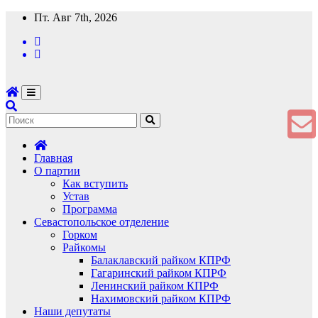
Перейти
Пт. Авг 7th, 2026
к
содержимому
Главная
О партии
Как вступить
Устав
Программа
Севастопольское отделение
Горком
Райкомы
Балаклавский райком КПРФ
Гагаринский райком КПРФ
Ленинский райком КПРФ
Нахимовский райком КПРФ
Наши депутаты