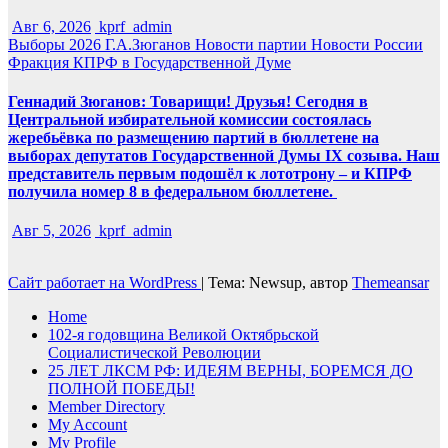
Авг 6, 2026
kprf_admin
Выборы 2026
Г.А.Зюганов
Новости партии
Новости России
Фракция КПРФ в Государственной Думе
Геннадий Зюганов: Товарищи! Друзья! Сегодня в
Центральной избирательной комиссии состоялась
жеребьёвка по размещению партий в бюллетене на
выборах депутатов Государственной Думы IX созыва. Наш
представитель первым подошёл к лототрону – и КПРФ
получила номер 8 в федеральном бюллетене.
Авг 5, 2026
kprf_admin
Сайт работает на WordPress
|
Тема: Newsup, автор
Themeansar
Home
102-я годовщина Великой Октябрьской
Социалистической Революции
25 ЛЕТ ЛКСМ РФ: ИДЕЯМ ВЕРНЫ, БОРЕМСЯ ДО
ПОЛНОЙ ПОБЕДЫ!
Member Directory
My Account
My Profile