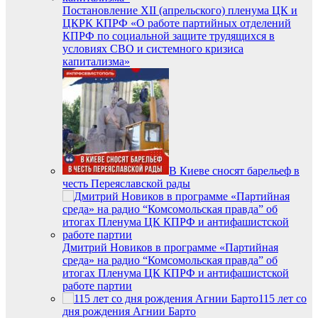
Постановление XII (апрельского) пленума ЦК и
ЦКРК КПРФ «О работе партийных отделений
КПРФ по социальной защите трудящихся в
условиях СВО и системного кризиса
капитализма»
В Киеве сносят барельеф в
честь Переяславской рады
Дмитрий Новиков в программе «Партийная
среда» на радио “Комсомольская правда” об
итогах Пленума ЦК КПРФ и антифашистской
работе партии
115 лет со
дня рождения Агнии Барто