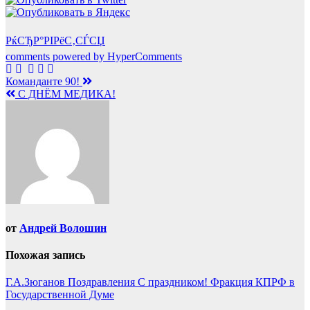
РќСЂР°РІРёС‚СЃСЏ
comments powered by HyperComments
Навигация
Команданте 90!
С ДНЁМ МЕДИКА!
по
записям
от
Андрей Волошин
Похожая запись
Г.А.Зюганов
Поздравления
С праздником!
Фракция КПРФ в
Государственной Думе