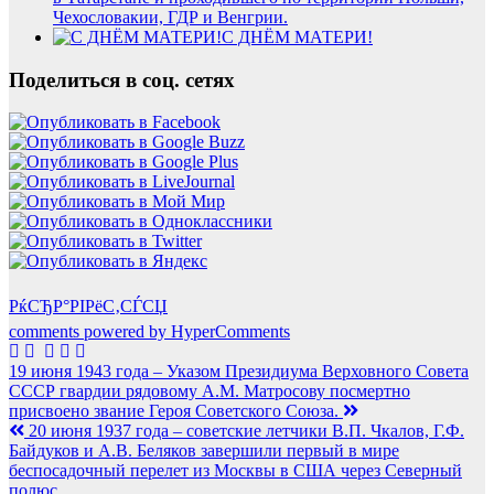
Чехословакии, ГДР и Венгрии.
С ДНЁМ МАТЕРИ!
Поделиться в соц. сетях
РќСЂР°РІРёС‚СЃСЏ
comments powered by HyperComments
Навигация
19 июня 1943 года – Указом Президиума Верховного Совета
СССР гвардии рядовому А.М. Матросову посмертно
по
присвоено звание Героя Советского Союза.
записям
20 июня 1937 года – советские летчики В.П. Чкалов, Г.Ф.
Байдуков и А.В. Беляков завершили первый в мире
беспосадочный перелет из Москвы в США через Северный
полюс.