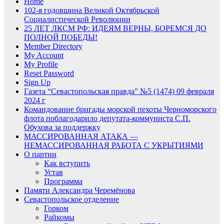
Home
102-я годовщина Великой Октябрьской
Социалистической Революции
25 ЛЕТ ЛКСМ РФ: ИДЕЯМ ВЕРНЫ, БОРЕМСЯ ДО
ПОЛНОЙ ПОБЕДЫ!
Member Directory
My Account
My Profile
Reset Password
Sign Up
Газета “Севастопольская правда” №5 (1474) 09 февраля
2024 г
Командование бригады морской пехоты Черноморского
флота поблагодарило депутата-коммуниста С.П.
Обухова за поддержку
МАССИРОВАННАЯ АТАКА —
НЕМАССИРОВАННАЯ РАБОТА С УКРЫТИЯМИ
О партии
Как вступить
Устав
Программа
Памяти Александра Черемёнова
Севастопольское отделение
Горком
Райкомы