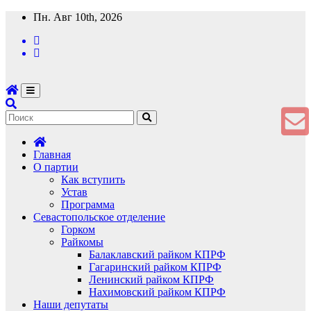
Перейти
Пн. Авг 10th, 2026
к
содержимому
Главная
О партии
Как вступить
Устав
Программа
Севастопольское отделение
Горком
Райкомы
Балаклавский райком КПРФ
Гагаринский райком КПРФ
Ленинский райком КПРФ
Нахимовский райком КПРФ
Наши депутаты