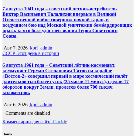
7 августа 1941 года – советский летчик-истребитель
Виктор Васильевич Талалихин впервые в Великой
Отечественной войне совершил ночной таран, в
воздушном бою над Москвой уничтожив бомбардировщик
врага, за что был удостоен звания Героя Советского
Союза.
Авг 7, 2026
kprf_admin
СССР
Этот день в истории
6 августа 1961 года – Советский лётчик-космонавт,
коммунист Герман Степанович Титов на корабле
«Восток-2» совершил первый в мире космический полёт
длительностью более суток (25 часов 11 минут), сделав 17
оборотов вокруг Земли, пролетев более 700 тысяч
километров.
Авг 6, 2026
kprf_admin
Comments are disabled
Комментарии для сайта
Cackl
e
Поиск