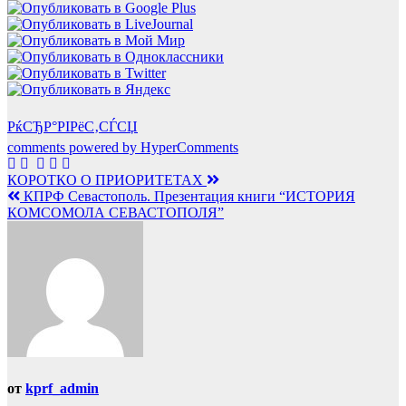
РќСЂР°РІРёС‚СЃСЏ
comments powered by HyperComments
Навигация
КОРОТКО О ПРИОРИТЕТАХ
КПРФ Севастополь. Презентация книги “ИСТОРИЯ
по
КОМСОМОЛА СЕВАСТОПОЛЯ”
записям
от
kprf_admin