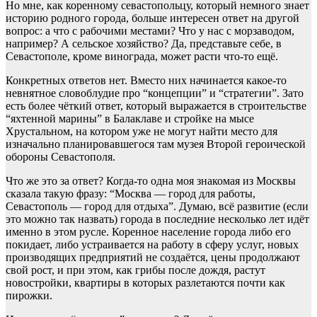
Но мне, как коренному севастопольцу, который немного знает
историю родного города, больше интересен ответ на другой
вопрос: а что с рабочими местами? Что у нас с морзаводом,
например? А сельское хозяйство? Да, представьте себе, в
Севастополе, кроме винограда, может расти что-то ещё.
Конкретных ответов нет. Вместо них начинается какое-то
невнятное словоблудие про “концепции” и “стратегии”. Зато
есть более чёткий ответ, который выражается в строительстве
“яхтенной марины” в Балаклаве и стройке на мысе
Хрустальном, на котором уже не могут найти место для
изначально планировавшегося там музея Второй героической
обороны Севастополя.
Что же это за ответ? Когда-то одна моя знакомая из Москвы
сказала такую фразу: “Москва — город для работы,
Севастополь — город для отдыха”. Думаю, всё развитие (если
это можно так назвать) города в последние несколько лет идёт
именно в этом русле. Коренное население города либо его
покидает, либо устраивается на работу в сферу услуг, новых
производящих предприятий не создаётся, цены продолжают
свой рост, и при этом, как грибы после дождя, растут
новостройки, квартиры в которых разлетаются почти как
пирожки.