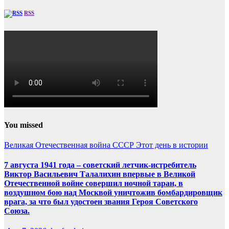
RSS
You missed
Великая Отечественная война
СССР
Этот день в истории
7 августа 1941 года – советский летчик-истребитель
Виктор Васильевич Талалихин впервые в Великой
Отечественной войне совершил ночной таран, в
воздушном бою над Москвой уничтожив бомбардировщик
врага, за что был удостоен звания Героя Советского
Союза.