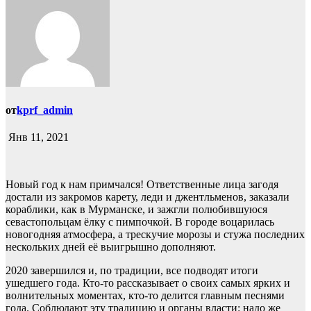
от
kprf_admin
Янв 11, 2021
Новый год к нам примчался! Ответственные лица загодя
достали из закромов карету, леди и джентльменов, заказали
кораблики, как в Мурманске, и зажгли полюбившуюся
севастопольцам ёлку с пимпочкой. В городе воцарилась
новогодняя атмосфера, а трескучие морозы и стужа последних
нескольких дней её выигрышно дополняют.
2020 завершился и, по традиции, все подводят итоги
ушедшего года. Кто-то рассказывает о своих самых ярких и
волнительных моментах, кто-то делится главным песнями
года. Соблюдают эту традицию и органы власти: надо же