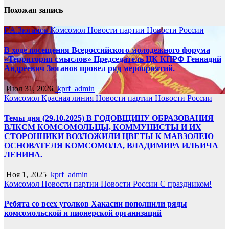
Похожая запись
Г.А.Зюганов
Комсомол
Новости партии
Новости России
В ходе посещения Всероссийского молодежного форума
«Территория смыслов» Председатель ЦК КПРФ Геннадий
Андреевич Зюганов провел ряд мероприятий.
Июл 31, 2026
kprf_admin
Комсомол
Красная линия
Новости партии
Новости России
Темы дня (29.10.2025) В ГОДОВЩИНУ ОБРАЗОВАНИЯ
ВЛКСМ КОМСОМОЛЬЦЫ, КОММУНИСТЫ И ИХ
СТОРОННИКИ ВОЗЛОЖИЛИ ЦВЕТЫ К МАВЗОЛЕЮ
ОСНОВАТЕЛЯ КОМСОМОЛА, ВЛАДИМИРА ИЛЬИЧА
ЛЕНИНА.
Ноя 1, 2025
kprf_admin
Комсомол
Новости партии
Новости России
С праздником!
Ребята со всех уголков Хакасии пополнили ряды
комсомольской и пионерской организаций