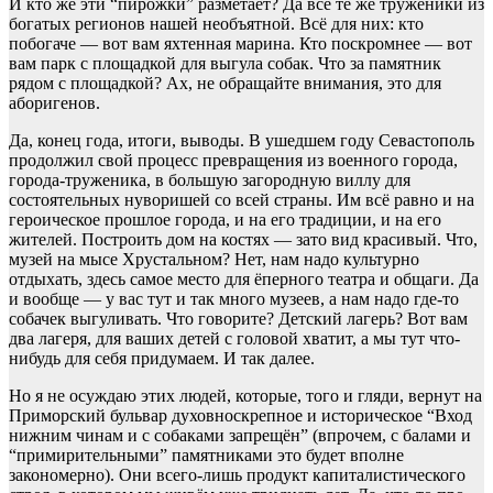
И кто же эти “пирожки” разметает? Да всё те же труженики из
богатых регионов нашей необъятной. Всё для них: кто
побогаче — вот вам яхтенная марина. Кто поскромнее — вот
вам парк с площадкой для выгула собак. Что за памятник
рядом с площадкой? Ах, не обращайте внимания, это для
аборигенов.
Да, конец года, итоги, выводы. В ушедшем году Севастополь
продолжил свой процесс превращения из военного города,
города-труженика, в большую загородную виллу для
состоятельных нуворишей со всей страны. Им всё равно и на
героическое прошлое города, и на его традиции, и на его
жителей. Построить дом на костях — зато вид красивый. Что,
музей на мысе Хрустальном? Нет, нам надо культурно
отдыхать, здесь самое место для ёперного театра и общаги. Да
и вообще — у вас тут и так много музеев, а нам надо где-то
собачек выгуливать. Что говорите? Детский лагерь? Вот вам
два лагеря, для ваших детей с головой хватит, а мы тут что-
нибудь для себя придумаем. И так далее.
Но я не осуждаю этих людей, которые, того и гляди, вернут на
Приморский бульвар духовноскрепное и историческое “Вход
нижним чинам и с собаками запрещён” (впрочем, с балами и
“примирительными” памятниками это будет вполне
закономерно). Они всего-лишь продукт капиталистического