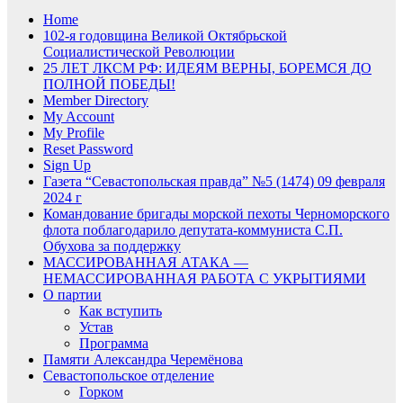
Home
102-я годовщина Великой Октябрьской
Социалистической Революции
25 ЛЕТ ЛКСМ РФ: ИДЕЯМ ВЕРНЫ, БОРЕМСЯ ДО
ПОЛНОЙ ПОБЕДЫ!
Member Directory
My Account
My Profile
Reset Password
Sign Up
Газета “Севастопольская правда” №5 (1474) 09 февраля
2024 г
Командование бригады морской пехоты Черноморского
флота поблагодарило депутата-коммуниста С.П.
Обухова за поддержку
МАССИРОВАННАЯ АТАКА —
НЕМАССИРОВАННАЯ РАБОТА С УКРЫТИЯМИ
О партии
Как вступить
Устав
Программа
Памяти Александра Черемёнова
Севастопольское отделение
Горком