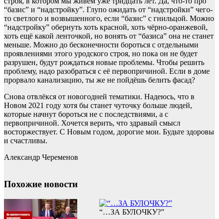
строя, в котором мы живём уже тридцать лет. Да, что-то про
“базис” и “надстройку”. Глупо ожидать от “надстройки” чего-
то светлого и возвышенного, если “базис” с гнильцой. Можно
“надстройку” обернуть хоть красной, хоть чёрно-оранжевой,
хоть ещё какой ленточкой, но вонять от “базиса” она не станет
меньше. Можно до бесконечности бороться с отдельными
проявлениями этого уродского строя, но пока он не будет
разрушен, будут рождаться новые проблемы. Чтобы решить
проблему, надо разобраться с её первопричиной. Если в доме
прорвало канализацию, ты же не пойдёшь белить фасад?
Снова отвлёкся от новогодней тематики. Надеюсь, что в
Новом 2021 году хотя бы станет чуточку больше людей,
которые начнут бороться не с последствиями, а с
первопричиной. Хочется верить, что здравый смысл
восторжествует. С Новым годом, дорогие мои. Будьте здоровы
и счастливы.
Александр Череменов
Похожие новости
“…ЗА БУЛОЧКУ?”