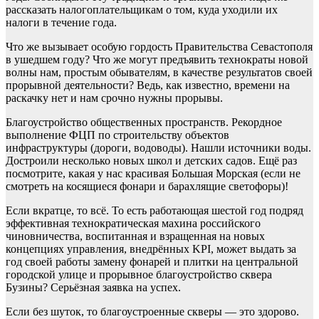
рассказать налогоплательщикам о том, куда уходили их
налоги в течение года.
Что же вызывает особую гордость Правительства Севастополя
в ушедшем году? Что же могут предъявить технократы новой
волны нам, простым обывателям, в качестве результатов своей
прорывной деятельности? Ведь, как известно, времени на
раскачку нет и нам срочно нужны прорывы.
Благоустройство общественных пространств. Рекордное
выполнение ФЦП по строительству объектов
инфраструктуры (дороги, водоводы). Нашли источники воды.
Достроили несколько новых школ и детских садов. Ещё раз
посмотрите, какая у нас красивая Большая Морская (если не
смотреть на косящиеся фонари и барахлящие светофоры)!
Если вкратце, то всё. То есть работающая шестой год подряд
эффективная технократическая махина российского
чиновничества, воспитанная и взращенная на новых
концепциях управления, внедрённых KPI, может выдать за
год своей работы замену фонарей и плитки на центральной
городской улице и прорывное благоустройство сквера
Бузины? Серьёзная заявка на успех.
Если без шуток, то благоустроенные скверы — это здорово.