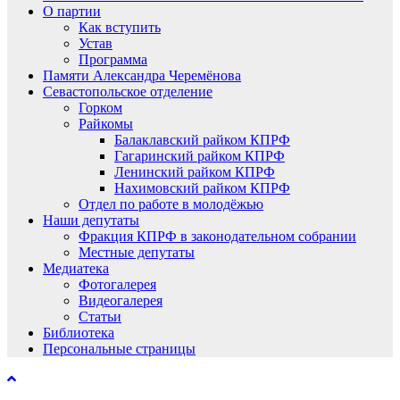
О партии
Как вступить
Устав
Программа
Памяти Александра Черемёнова
Севастопольское отделение
Горком
Райкомы
Балаклавский райком КПРФ
Гагаринский райком КПРФ
Ленинский райком КПРФ
Нахимовский райком КПРФ
Отдел по работе в молодёжью
Наши депутаты
Фракция КПРФ в законодательном собрании
Местные депутаты
Медиатека
Фотогалерея
Видеогалерея
Статьи
Библиотека
Персональные страницы