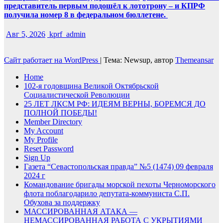
представитель первым подошёл к лототрону – и КПРФ
получила номер 8 в федеральном бюллетене.
Авг 5, 2026
kprf_admin
Сайт работает на WordPress
|
Тема: Newsup, автор
Themeansar
Home
102-я годовщина Великой Октябрьской
Социалистической Революции
25 ЛЕТ ЛКСМ РФ: ИДЕЯМ ВЕРНЫ, БОРЕМСЯ ДО
ПОЛНОЙ ПОБЕДЫ!
Member Directory
My Account
My Profile
Reset Password
Sign Up
Газета “Севастопольская правда” №5 (1474) 09 февраля
2024 г
Командование бригады морской пехоты Черноморского
флота поблагодарило депутата-коммуниста С.П.
Обухова за поддержку
МАССИРОВАННАЯ АТАКА —
НЕМАССИРОВАННАЯ РАБОТА С УКРЫТИЯМИ