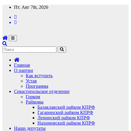
Перейти
Пт. Авг 7th, 2026
к
содержимому
Главная
О партии
Как вступить
Устав
Программа
Севастопольское отделение
Горком
Райкомы
Балаклавский райком КПРФ
Гагаринский райком КПРФ
Ленинский райком КПРФ
Нахимовский райком КПРФ
Наши депутаты