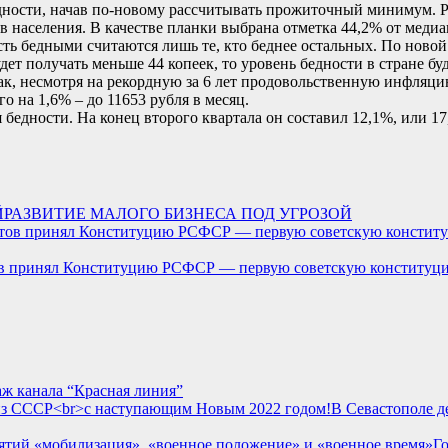
едности, начав по-новому рассчитывать прожиточный минимум. 
ов населения. В качестве планки выбрана отметка 44,2% от меди
есть бедными считаются лишь те, кто беднее остальных. По ново
удет получать меньше 44 копеек, то уровень бедности в стране бу
ак, несмотря на рекордную за 6 лет продовольственную инфляци
 на 1,6% – до 11653 рубля в месяц.
 бедности. На конец второго квартала он составил 12,1%, или 17
РАЗВИТИЕ МАЛОГО БИЗНЕСА ПОД УГРОЗОЙ
тов принял Конституцию РСФСР — первую советскую конституц
канала “Красная линия”
В Севастополе д
Г