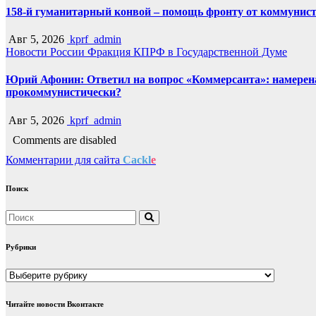
158-й гуманитарный конвой – помощь фронту от коммунист
Авг 5, 2026
kprf_admin
Новости России
Фракция КПРФ в Государственной Думе
Юрий Афонин: Ответил на вопрос «Коммерсанта»: намерена 
прокоммунистически?
Авг 5, 2026
kprf_admin
Comments are disabled
Комментарии для сайта
Cackl
e
Поиск
Рубрики
Рубрики
Читайте новости Вконтакте