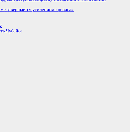
думе завершается усилением кризиса»
у
сть Чубайса