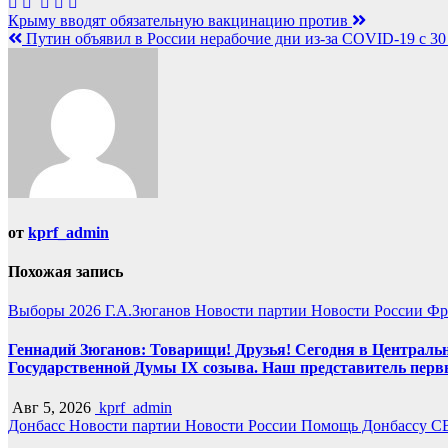
Навигация
Крыму вводят обязательную вакцинацию против
Путин объявил в России нерабочие дни из-за COVID-19 с 30 
по
записям
от
kprf_admin
Похожая запись
Выборы 2026
Г.А.Зюганов
Новости партии
Новости России
Фр
Геннадий Зюганов: Товарищи! Друзья! Сегодня в Центральн
Государственной Думы IX созыва. Наш представитель перв
Авг 5, 2026
kprf_admin
Донбасс
Новости партии
Новости России
Помощь Донбассу
С