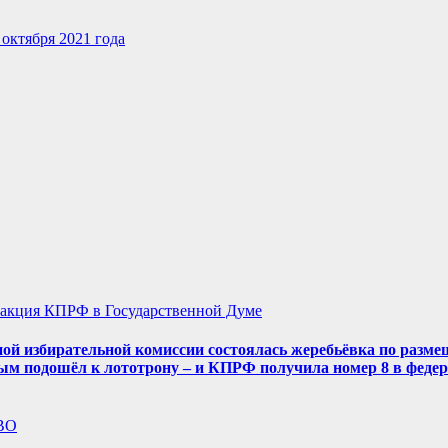
октября 2021 года
акция КПРФ в Государственной Думе
ой избирательной комиссии состоялась жеребьёвка по разме
ым подошёл к лототрону – и КПРФ получила номер 8 в феде
ВО