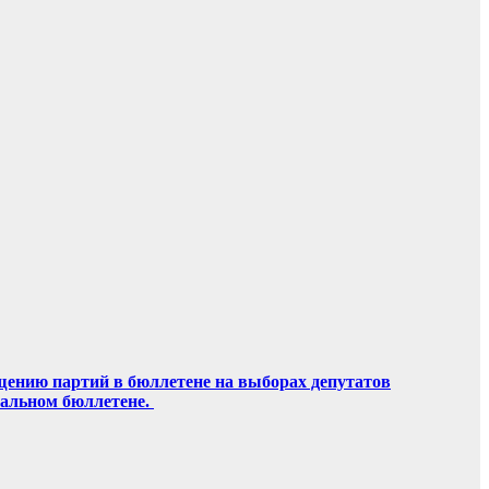
щению партий в бюллетене на выборах депутатов
ральном бюллетене.