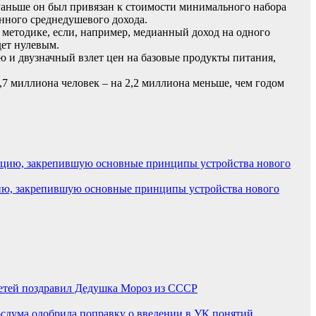
Раньше он был привязан к стоимости минимального набора
анного среднедушевого дохода.
й методике, если, например, медианный доход на одного
дет нулевым.
ю и двузначный взлет цен на базовые продукты питания,
,7 миллиона человек – на 2,2 миллиона меньше, чем годом
ию, закрепившую основные принципы устройства нового
етей поздравил Дедушка Мороз из СССР
осдума одобрила поправку о введении в УК понятий