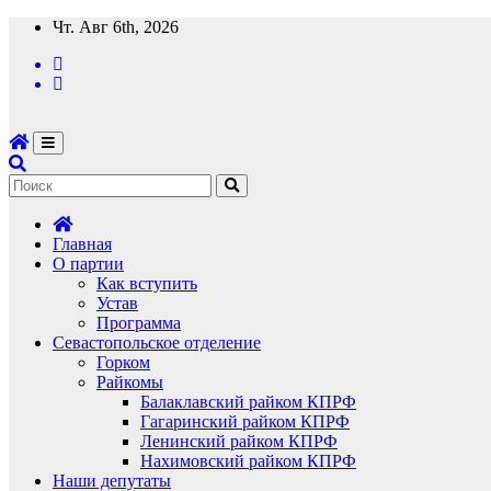
Перейти
Чт. Авг 6th, 2026
к
содержимому
Главная
О партии
Как вступить
Устав
Программа
Севастопольское отделение
Горком
Райкомы
Балаклавский райком КПРФ
Гагаринский райком КПРФ
Ленинский райком КПРФ
Нахимовский райком КПРФ
Наши депутаты