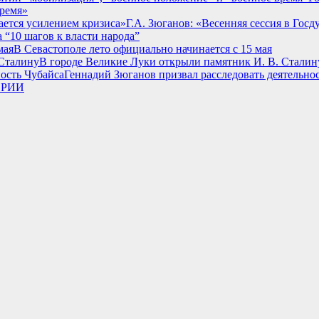
время»
Г.А. Зюганов: «Весенняя сессия в Гос
 “10 шагов к власти народа”
В Севастополе лето официально начинается с 15 мая
В городе Великие Луки открыли памятник И. В. Сталин
Геннадий Зюганов призвал расследовать деятельно
ОРИИ