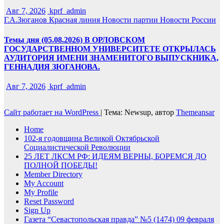
Авг 7, 2026
kprf_admin
Г.А.Зюганов
Красная линия
Новости партии
Новости России
Темы дня (05.08.2026) В ОРЛОВСКОМ
ГОСУДАРСТВЕННОМ УНИВЕРСИТЕТЕ ОТКРЫЛАСЬ
АУДИТОРИЯ ИМЕНИ ЗНАМЕНИТОГО ВЫПУСКНИКА,
ГЕННАДИЯ ЗЮГАНОВА.
Авг 7, 2026
kprf_admin
Сайт работает на WordPress
|
Тема: Newsup, автор
Themeansar
Home
102-я годовщина Великой Октябрьской
Социалистической Революции
25 ЛЕТ ЛКСМ РФ: ИДЕЯМ ВЕРНЫ, БОРЕМСЯ ДО
ПОЛНОЙ ПОБЕДЫ!
Member Directory
My Account
My Profile
Reset Password
Sign Up
Газета “Севастопольская правда” №5 (1474) 09 февраля