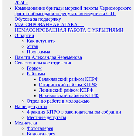
2024 г
Командование бригады морской пехоты Черноморского
флота поблагодарило депутата-коммуниста С.П.
Обухова за поддержку
МАССИРОВАННАЯ АТАКА —
НЕМАССИРОВАННАЯ РАБОТА С УКРЫТИЯМИ
О партии
Как вступить
Устав
Программа
Памяти Александра Черемёнова
Севастопольское отделение
Горком
Райкомы
Балаклавский райком КПРФ
Гагаринский райком КПРФ
Ленинский райком КПРФ
Нахимовский райком КПРФ
Отдел по работе в молодёжью
Наши депутаты
Фракция КПРФ в законодательном собрании
Местные депутаты
Медиатека
Фотогалерея
Видеогалерея