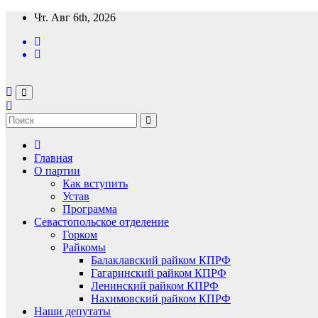
Перейти
Чт. Авг 6th, 2026
к
содержимому
Главная
О партии
Как вступить
Устав
Программа
Севастопольское отделение
Горком
Райкомы
Балаклавский райком КПРФ
Гагаринский райком КПРФ
Ленинский райком КПРФ
Нахимовский райком КПРФ
Наши депутаты