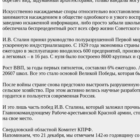
обретает вид, задуманный архитекторами, только вандалы могу
Искусственно насаждаемые споры относительно восстановлени
занимаются насаждением в обществе однобокого и узкого восп
заведомо искаженной информации, либо просто забыли школьны
обеспечила беспрецедентный рост всех сфер жизни Советского
И.В. Сталин принял руководство полуразрушенной Первой мир
ускоренную индустриализацию. С 1929 года экономика страны 
ежегодно в эксплуатацию вводилось 600 предприятий, производ
а легковых – в 16 раз. С нуля было построено 8600 крупных и
Рост ВВП, за годы первых пятилеток, составлял 6% ежегодно. 
20607 школ. Все это стало основой Великой Победы, которая б
После войны стране снова предстояло выстроить разрушенную 
сельское хозяйство. При этом активно велись научные разработ
гордится и пользуется современная Россия.
И это лишь часть побед И.В. Сталина, который заложил проч
Главнокомандующему Рабоче-крестьянской Красной армии, стои
на свое место.
Свердловский областной Комитет КПРФ.
Напоминаем, что 21 декабря, мы отмечаем 142-ю годовщину со