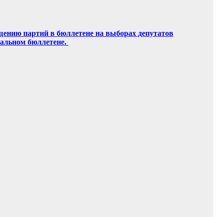
щению партий в бюллетене на выборах депутатов
ральном бюллетене.