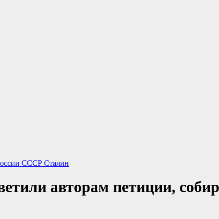
России
СССР
Сталин
ветили авторам петиции, соби