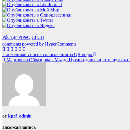
РќСЂР°РІРёС‚СЃСЏ
comments powered by HyperComments
Навигация
Поименный список голосования за QR-коды
Маргарита Образцова: “Мы до Путина донесли, что шутить с 
по
записям
от
kprf_admin
Похожая запись