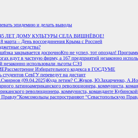
евать эпидемию и делать выводы
45 ЛЕТ ДОМУ КУЛЬТУРЫ СЕЛА ВИШНЁВОЕ!
18 марта – День воссоединения Крыма с Россией
юджетные средства?
Кто не успел, тот опоздал! Програм
ий незаконно использовали льготы СЭЗ
Рассмотрение Избирательного кодекса в ГОСДУМЕ
ь студентов СевГУ переведут на дистант
Куда летим? С.Жуков, Ю.Захарченко, А.Ио
американского революционера, коммуниста, команданте Кубинско
Комсомольцы распространяют “Севастопольскую Прав