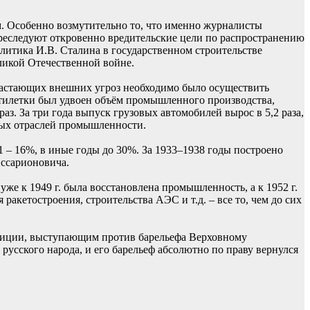
. Особенно возмутительно то, что именно журналисты
преследуют откровенно вредительские цели по распространению
литика И.В. Сталина в государственном строительстве
ликой Отечественной войне.
растающих внешних угроз необходимо было осуществить
ятилетки был удвоен объём промышленного производства,
з. За три года выпуск грузовых автомобилей вырос в 5,2 раза,
нных отраслей промышленности.
 – 16%, в иные годы до 30%. За 1933–1938 годы построено
иссарионовича.
е к 1949 г. была восстановлена промышленность, а к 1952 г.
ракетостроения, строительства АЭС и т.д. – все то, чем до сих
етиции, выступающим против барельефа Верховному
усского народа, и его барельеф абсолютно по праву вернулся