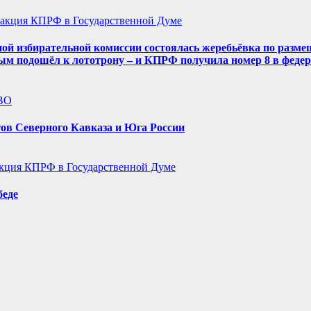
акция КПРФ в Государственной Думе
ой избирательной комиссии состоялась жеребьёвка по разме
ым подошёл к лототрону – и КПРФ получила номер 8 в феде
ВО
ов Северного Кавказа и Юга России
кция КПРФ в Государственной Думе
беде