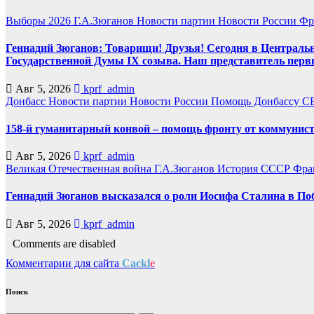
Выборы 2026
Г.А.Зюганов
Новости партии
Новости России
Фр
Геннадий Зюганов: Товарищи! Друзья! Сегодня в Центральн
Государственной Думы IX созыва. Наш представитель перв
Авг 5, 2026
kprf_admin
Донбасс
Новости партии
Новости России
Помощь Донбассу
С
158-й гуманитарный конвой – помощь фронту от коммунист
Авг 5, 2026
kprf_admin
Великая Отечественная война
Г.А.Зюганов
История СССР
Фра
Геннадий Зюганов высказался о роли Иосифа Сталина в По
Авг 5, 2026
kprf_admin
Comments are disabled
Комментарии для сайта
Cackl
e
Поиск