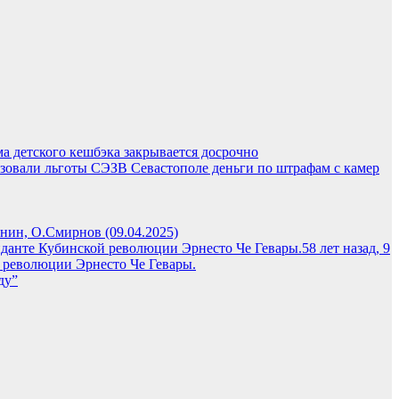
ма детского кешбэка закрывается досрочно
В Севастополе деньги по штрафам с камер
нин, О.Смирнов (09.04.2025)
58 лет назад, 9
й революции Эрнесто Че Гевары.
ду”