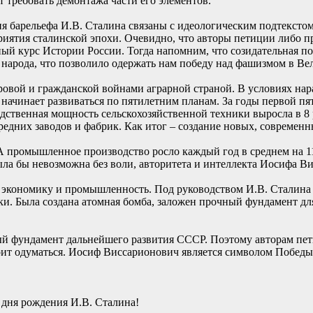
т требовать демонтажа части его элементов.
я барельефа И.В. Сталина связаны с идеологическим подтекстом
риятия сталинской эпохи. Очевидно, что авторы петиции либо 
й курс Истории России. Тогда напомним, что созидательная по
 народа, что позволило одержать нам победу над фашизмом в Ве
овой и гражданской войнами аграрной страной. В условиях на
начинает развиваться по пятилетним планам. За годы первой п
ственная мощность сельскохозяйственной техники выросла в 8 ра
 средних заводов и фабрик. Как итог – создание новых, совреме
А промышленное производство росло каждый год в среднем на 11
ыла бы невозможна без воли, авторитета и интеллекта Иосифа В
экономику и промышленность. Под руководством И.В. Сталина уж
ки. Была создана атомная бомба, заложен прочный фундамент для 
ный фундамент дальнейшего развития СССР. Поэтому авторам п
т одуматься. Иосиф Виссарионович является символом Победы р
 дня рождения И.В. Сталина!