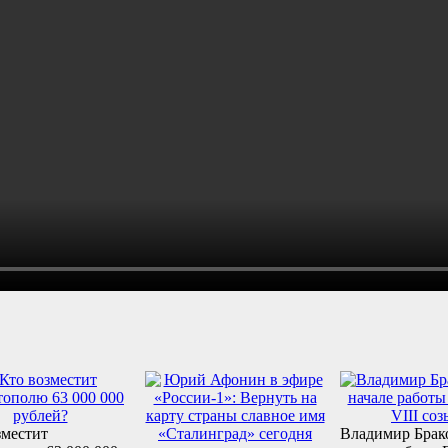
зместит
Владимир Брак