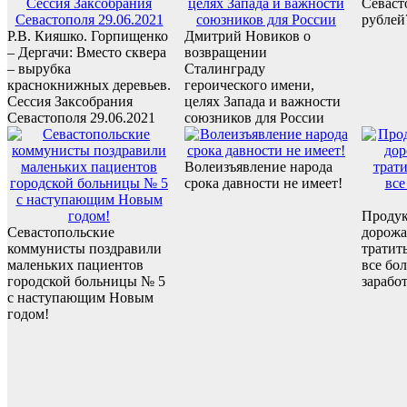
Севаст
рублей
Р.В. Кияшко. Горпищенко
Дмитрий Новиков о
– Дергачи: Вместо сквера
возвращении
– вырубка
Сталинграду
краснокнижных деревьев.
героического имени,
Сессия Заксобрания
целях Запада и важности
Севастополя 29.06.2021
союзников для России
Волеизъявление народа
срока давности не имеет!
Проду
Севастопольские
дорожа
коммунисты поздравили
тратит
маленьких пациентов
все бо
городской больницы № 5
заработ
с наступающим Новым
годом!