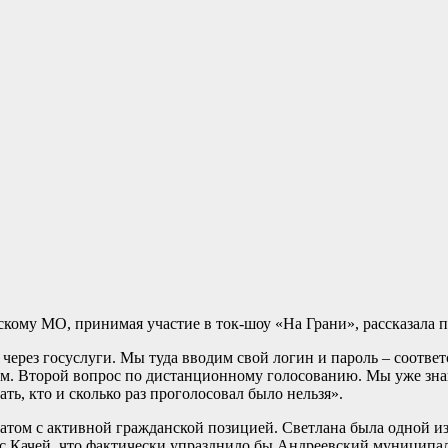
кому МО, принимая участие в ток-шоу «На Грани», рассказала 
через госуслуги. Мы туда вводим свой логин и пароль – соответ
ом. Второй вопрос по дистанционному голосованию. Мы уже зна
ь, кто и сколько раз проголосовал было нельзя».
ом с активной гражданской позицией. Светлана была одной из т
с Качей, что фактически упразднило бы Андреевский муниципа