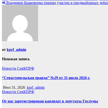
Владимир Браковенко принял участие в предвыборных дебата
по
записям
от
kprf_admin
Похожая запись
Новости СевКПРФ
“Севастопольская правда” №29 от 31 июля 2026 г.
Июл 31, 2026
kprf_admin
Новости СевКПРФ
От нас зарегистрирован кандидат в депутаты Госдумы