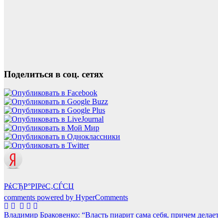
Поделиться в соц. сетях
РќСЂР°РІРёС‚СЃСЏ
comments powered by HyperComments
Навигация
Владимир Браковенко: “Власть пиарит сама себя, причем делает