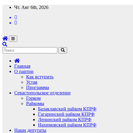
Перейти
Чт. Авг 6th, 2026
к
содержимому
Главная
О партии
Как вступить
Устав
Программа
Севастопольское отделение
Горком
Райкомы
Балаклавский райком КПРФ
Гагаринский райком КПРФ
Ленинский райком КПРФ
Нахимовский райком КПРФ
Наши депутаты