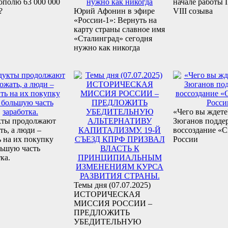
ополю 63 000 000
начале работы
?
Юрий Афонин в эфире
VIII созыва
«России-1»: Вернуть на
карту страны славное имя
«Сталинград» сегодня
нужно как никогда
«Чего вы ждете
кты продолжают
Зюганов подде
ть, а люди –
воссоздание «
ь на их покупку
России
льшую часть
ка.
Темы дня (07.07.2025)
ИСТОРИЧЕСКАЯ
МИССИЯ РОССИИ –
ПРЕДЛОЖИТЬ
УБЕДИТЕЛЬНУЮ