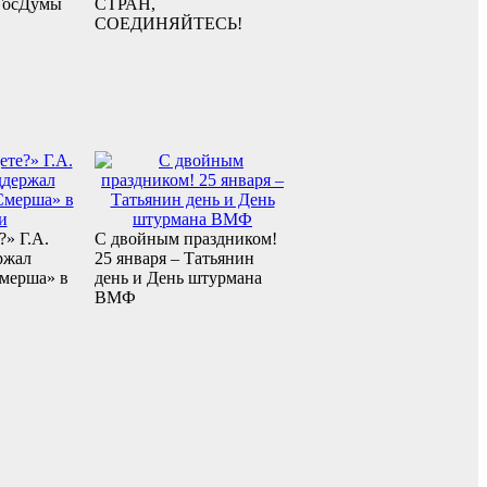
 ГосДумы
СТРАН,
СОЕДИНЯЙТЕСЬ!
?» Г.А.
С двойным праздником!
ржал
25 января – Татьянин
Смерша» в
день и День штурмана
ВМФ