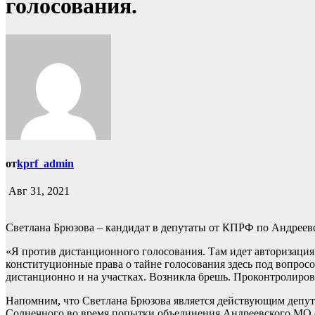
голосования.
от
kprf_admin
Авг 31, 2021
Светлана Брюзова – кандидат в депутаты от КПРФ по Андреевс
«Я против дистанционного голосования. Там идет авторизация 
конституционные права о тайне голосования здесь под вопрос
дистанционно и на участках. Возникла брешь. Проконтролироват
Напомним, что Светлана Брюзова является действующим депутат
Солнечного во время попытки объединения Андреевского МО 