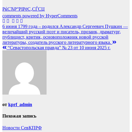
РќСЂР°РІРёС‚СЃСЏ
comments powered by HyperComments
Навигация
6 июня 1799 года – родился Александр Сергеевич Пушкин —
величайший русский поэт и писатель, прозаик, драматург,
по
публицист, критик, основоположник новой русской
записям
литературы, создатель русского литературного языка.
“Севастопольская правда” № 23 от 10 июня 2025 г.
от
kprf_admin
Похожая запись
Новости СевКПРФ