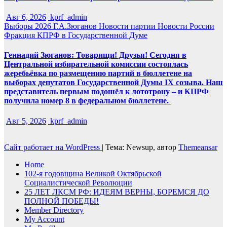
Авг 6, 2026
kprf_admin
Выборы 2026
Г.А.Зюганов
Новости партии
Новости России
Фракция КПРФ в Государственной Думе
Геннадий Зюганов: Товарищи! Друзья! Сегодня в
Центральной избирательной комиссии состоялась
жеребьёвка по размещению партий в бюллетене на
выборах депутатов Государственной Думы IX созыва. Наш
представитель первым подошёл к лототрону – и КПРФ
получила номер 8 в федеральном бюллетене.
Авг 5, 2026
kprf_admin
Сайт работает на WordPress
|
Тема: Newsup, автор
Themeansar
Home
102-я годовщина Великой Октябрьской
Социалистической Революции
25 ЛЕТ ЛКСМ РФ: ИДЕЯМ ВЕРНЫ, БОРЕМСЯ ДО
ПОЛНОЙ ПОБЕДЫ!
Member Directory
My Account