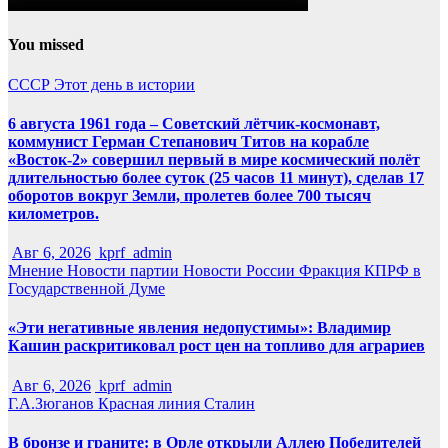
You missed
СССР
Этот день в истории
6 августа 1961 года – Советский лётчик-космонавт,
коммунист Герман Степанович Титов на корабле
«Восток-2» совершил первый в мире космический полёт
длительностью более суток (25 часов 11 минут), сделав 17
оборотов вокруг Земли, пролетев более 700 тысяч
километров.
Авг 6, 2026
kprf_admin
Мнение
Новости партии
Новости России
Фракция КПРФ в
Государственной Думе
«Эти негативные явления недопустимы»: Владимир
Кашин раскритиковал рост цен на топливо для аграриев
Авг 6, 2026
kprf_admin
Г.А.Зюганов
Красная линия
Сталин
В бронзе и граните: в Орле открыли Аллею Победителей