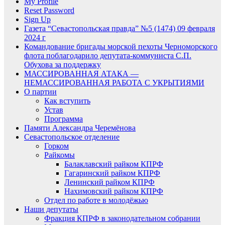
My Profile
Reset Password
Sign Up
Газета “Севастопольская правда” №5 (1474) 09 февраля
2024 г
Командование бригады морской пехоты Черноморского
флота поблагодарило депутата-коммуниста С.П.
Обухова за поддержку
МАССИРОВАННАЯ АТАКА —
НЕМАССИРОВАННАЯ РАБОТА С УКРЫТИЯМИ
О партии
Как вступить
Устав
Программа
Памяти Александра Черемёнова
Севастопольское отделение
Горком
Райкомы
Балаклавский райком КПРФ
Гагаринский райком КПРФ
Ленинский райком КПРФ
Нахимовский райком КПРФ
Отдел по работе в молодёжью
Наши депутаты
Фракция КПРФ в законодательном собрании