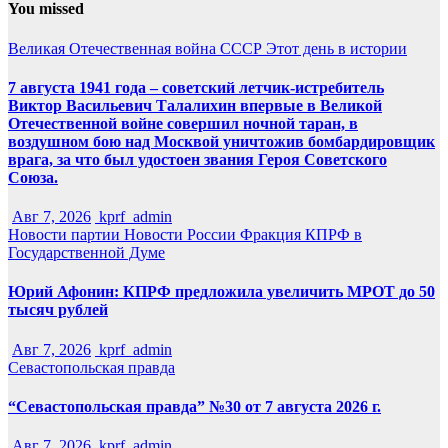
You missed
Великая Отечественная война
СССР
Этот день в истории
7 августа 1941 года – советский летчик-истребитель
Виктор Васильевич Талалихин впервые в Великой
Отечественной войне совершил ночной таран, в
воздушном бою над Москвой уничтожив бомбардировщик
врага, за что был удостоен звания Героя Советского
Союза.
Авг 7, 2026
kprf_admin
Новости партии
Новости России
Фракция КПРФ в
Государственной Думе
Юрий Афонин: КПРФ предложила увеличить МРОТ до 50
тысяч рублей
Авг 7, 2026
kprf_admin
Севастопольская правда
“Севастопольская правда” №30 от 7 августа 2026 г.
Авг 7, 2026
kprf_admin