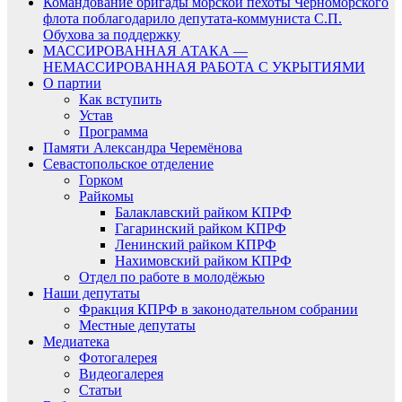
Командование бригады морской пехоты Черноморского
флота поблагодарило депутата-коммуниста С.П.
Обухова за поддержку
МАССИРОВАННАЯ АТАКА —
НЕМАССИРОВАННАЯ РАБОТА С УКРЫТИЯМИ
О партии
Как вступить
Устав
Программа
Памяти Александра Черемёнова
Севастопольское отделение
Горком
Райкомы
Балаклавский райком КПРФ
Гагаринский райком КПРФ
Ленинский райком КПРФ
Нахимовский райком КПРФ
Отдел по работе в молодёжью
Наши депутаты
Фракция КПРФ в законодательном собрании
Местные депутаты
Медиатека
Фотогалерея
Видеогалерея
Статьи