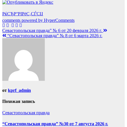
РќСЂР°РІРёС‚СЃСЏ
comments powered by HyperComments
Навигация
Севастопольская правда” № 6 от 20 февраля 2026 г.
“Севастопольская правда” № 8 от 6 марта 2026 г.
по
записям
от
kprf_admin
Похожая запись
Севастопольская правда
“Севастопольская правда” №30 от 7 августа 2026 г.