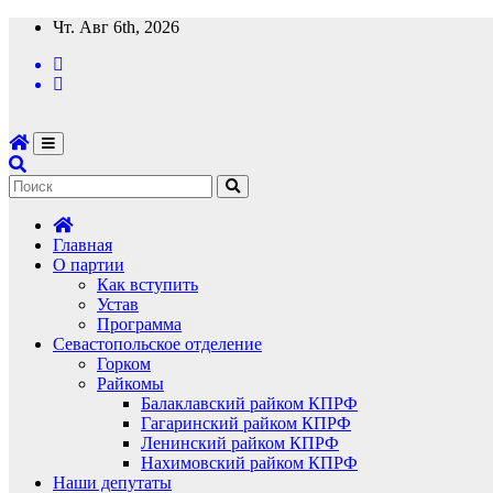
Перейти
Чт. Авг 6th, 2026
к
содержимому
Главная
О партии
Как вступить
Устав
Программа
Севастопольское отделение
Горком
Райкомы
Балаклавский райком КПРФ
Гагаринский райком КПРФ
Ленинский райком КПРФ
Нахимовский райком КПРФ
Наши депутаты