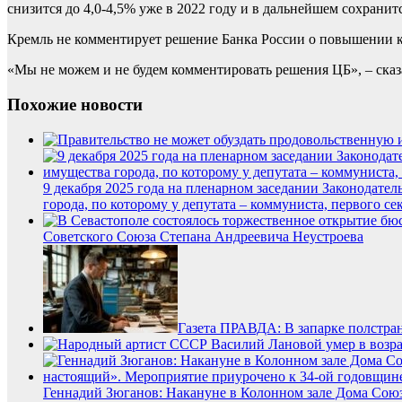
снизится до 4,0-4,5% уже в 2022 году и в дальнейшем сохранит
Кремль не комментирует решение Банка России о повышении к
«Мы не можем и не будем комментировать решения ЦБ», – сказ
Похожие новости
9 декабря 2025 года на пленарном заседании Законодате
города, по которому у депутата – коммуниста, первого 
Советского Союза Степана Андреевича Неустроева
Газета ПРАВДА: В запарке полстра
Геннадий Зюганов: Накануне в Колонном зале Дома Сою