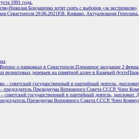
ста 1991 года.
Николая Бондаренко хотят снять с выборов «за экстремизм»
Р.В. Кияшко. Актуализация Генплана.
цах
Пленарное заседание 2 феврал
Прок
 – советский государственный и партийный деятель, дипломат.
едседатель Президиума Верховного Совета СССР. Член Коммуни