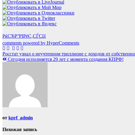
РќСЂР°РІРёС‚СЃСЏ
comments powered by HyperComments
Навигация
Росстат узнал о неучтенном триллионе с доходов от собственн
Сегодня исполняется 29 лет с момента создания КПРФ!
по
записям
от
kprf_admin
Похожая запись