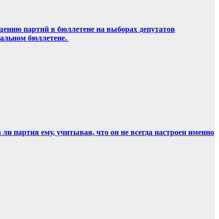
щению партий в бюллетене на выборах депутатов
ральном бюллетене.
и партия ему, учитывая, что он не всегда настроен именно