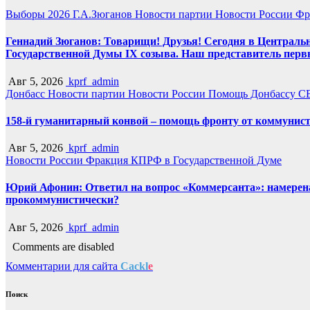
Выборы 2026
Г.А.Зюганов
Новости партии
Новости России
Фр
Геннадий Зюганов: Товарищи! Друзья! Сегодня в Центральн
Государственной Думы IX созыва. Наш представитель перв
Авг 5, 2026
kprf_admin
Донбасс
Новости партии
Новости России
Помощь Донбассу
С
158-й гуманитарный конвой – помощь фронту от коммунист
Авг 5, 2026
kprf_admin
Новости России
Фракция КПРФ в Государственной Думе
Юрий Афонин: Ответил на вопрос «Коммерсанта»: намерена 
прокоммунистически?
Авг 5, 2026
kprf_admin
Comments are disabled
Комментарии для сайта
Cackl
e
Поиск