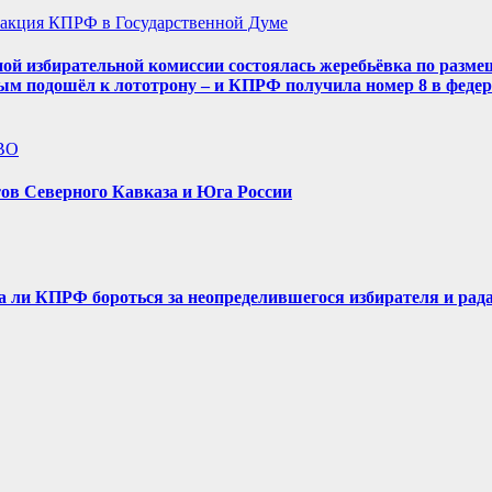
акция КПРФ в Государственной Думе
ой избирательной комиссии состоялась жеребьёвка по разме
ым подошёл к лототрону – и КПРФ получила номер 8 в феде
ВО
ов Северного Кавказа и Юга России
ли КПРФ бороться за неопределившегося избирателя и рада л