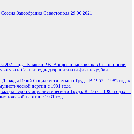
 Сессия Заксобрания Севастополя 29.06.2021
я 2021 года. Кияшко Р.В. Вопрос о парковках в Севастополе.
уратура и Севприроднадзор признали факт вырубки
 Дважды Герой Социалистического Труда. В 1957—1985 годах —
стической партии с 1931 года.