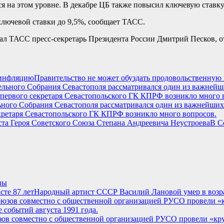
ся на этом уровне. В декабре ЦБ также повысил ключевую ставку 
лючевой ставки до 9,5%, сообщает ТАСС.
ал ТАСС пресс-секретарь Президента России Дмитрий Песков, о
Правительство не может обуздать продовольственну
льного Собрания Севастополя рассматривался один из важнейши
секретаря Севастопольского ГК КПРФ возникло много вопросов.
В С
ны
Народный артист СССР Василий Лановой умер в возра
зов совместно с общественной организацией РУСО провели «кру