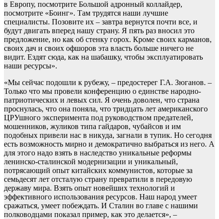
в Европу, посмотрите Большой адронный коллайдер,
посмотрите «Боинг». Там трудятся наши лучшие
специалисты. Позовите их – завтра вернутся почти все, и
будут двигать вперед нашу страну. Я пять раз вносил это
предложение, но как об стенку горох. Кроме своих карманов,
своих дач и своих офшоров эта власть больше ничего не
видит. Ездят сюда, как на шабашку, чтобы эксплуатировать
наши ресурсы».
«Мы сейчас подошли к рубежу, – предостерег Г.А. Зюганов. –
Только что мы провели конференцию о единстве народно-
патриотических и левых сил. Я очень доволен, что страна
проснулась, что она поняла, что тридцать лет американского
ЦРУшного эксперимента под руководством предателей,
мошенников, жуликов типа гайдаров, чубайсов и им
подобных привели нас в никуда, загнали в тупик. Но сегодня
есть возможность мирно и демократично выбраться из него. А
для этого надо взять в наследство уникальные реформы
ленинско-сталинской модернизации и уникальный,
потрясающий опыт китайских коммунистов, которые за
семьдесят лет отсталую страну превратили в передовую
державу мира. Взять опыт новейших технологий и
эффективного использования ресурсов. Наш народ умеет
сражаться, умеет побеждать. И Cталин во главе с нашими
полководцами показал пример, как это делается», –