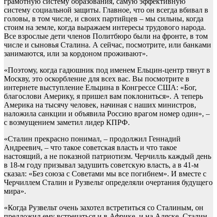
грамотную систему образования, самую эффективную
систему социальной защиты. Главное, что он всегда вбивал в
головы, в том числе, и своих партийцев – мы сильны, когда
стоим на земле, когда выражаем интересы трудового народа.
Все взрослые дети членов Политбюро были на фронте, в том
числе и сыновья Сталина. А сейчас, посмотрите, или банками
занимаются, или за кордоном проживают».
«Поэтому, когда гадюшник под именем Ельцин-центр тянут в
Москву, это оскорбление для всех вас. Вы посмотрите в
интернете выступление Ельцина в Конгрессе США: «Бог,
благослови Америку, я пришел вам поклониться». А теперь
Америка на тысячу человек, начиная с наших министров,
наложила санкции и объявила Россию врагом номер один», –
с возмущением заметил лидер КПРФ.
«Сталин прекрасно понимал, – продолжил Геннадий
Андреевич, – что такое советская власть и что такое
настоящий, а не показной патриотизм. Черчилль каждый день
в 18-м году призывал задушить советскую власть, а в 41-м
сказал: «Без союза с Советами мы все погибнем». И вместе с
Черчиллем Сталин и Рузвельт определяли очертания будущего
мира».
«Когда Рузвельт очень захотел встретиться со Сталиным, он
предложил ему встречаться и в Африке, и на Аляске. Сталин