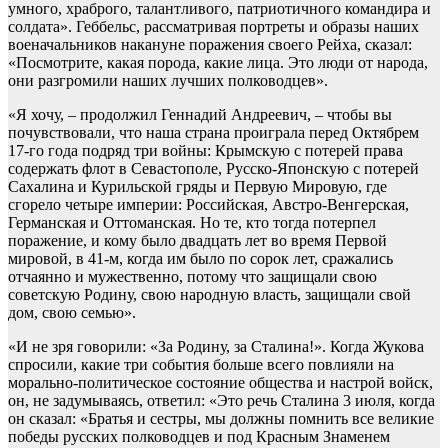
умного, храброго, талантливого, патриотичного командира и
солдата». Геббельс, рассматривая портреты и образы наших
военачальников накануне поражения своего Рейха, сказал:
«Посмотрите, какая порода, какие лица. Это люди от народа,
они разгромили наших лучших полководцев».
«Я хочу, – продолжил Геннадий Андреевич, – чтобы вы
почувствовали, что наша страна проиграла перед Октябрем
17-го года подряд три войны: Крымскую с потерей права
содержать флот в Севастополе, Русско-Японскую с потерей
Сахалина и Курильской гряды и Первую Мировую, где
сгорело четыре империи: Российская, Австро-Венгерская,
Германская и Оттоманская. Но те, кто тогда потерпел
поражение, и кому было двадцать лет во время Первой
мировой, в 41-м, когда им было по сорок лет, сражались
отчаянно и мужественно, потому что защищали свою
советскую Родину, свою народную власть, защищали свой
дом, свою семью».
«И не зря говорили: «За Родину, за Сталина!». Когда Жукова
спросили, какие три события больше всего повлияли на
морально-политическое состояние общества и настрой войск,
он, не задумываясь, ответил: «Это речь Сталина 3 июля, когда
он сказал: «Братья и сестры, мы должны помнить все великие
победы русских полководцев и под Красным Знаменем