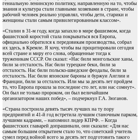
гениальную ленинскую политику, направленную на то, чтобы
знания и культура стали главными хозяевами в стране, чтобы
рабочий человек реально управлял, чтобы дети, старики и
женщины стали самым привилегированным классом».
«Сталин в 31-м году, когда запахло в мире фашизмом, когда
фашистской коростой стала покрываться вся Европа,
официально обратился к передовикам производства, собрал
их здесь, в Кремле. Я хочу, чтобы вы процитировали сегодня
всей стране и миру его слова, обращенные тогда к
труженикам СССР. Он сказал: «Нас били монгольские ханы,
били за отсталость. Нас били турецкие беки, били за
отсталость. Нас били польско-шведские феодалы, били за
отсталость. Нас били японские бароны и буржуи Англии и
Франции, били за отсталость. Или мы за десять лет пройдем
то, что Европа прошла за последние сто лет, или нас сомнут».
Он был не только пророком, он был величайшим
организатором наших побед», – подчеркнул Г.А. Зюганов.
«Страна построила девять тысяч лучших на ту пору
предприятий и 41-й год встретила лучшим станочным парком,
лучшими кадрами, – напомнил лидер КПРФ. – Когда
фашистских главарей допрашивали, они сказали: «Для нас
самым большим открытием стало то, что советский учитель
сумел перед войной всего за десять лет подготовить такого