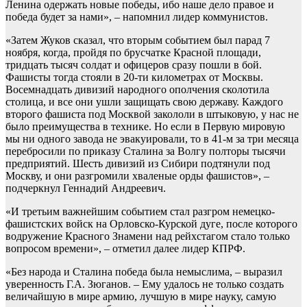
Ленина одержать новые победы, ибо наше дело правое и
победа будет за нами», – напомнил лидер коммунистов.
«Затем Жуков сказал, что вторым событием был парад 7
ноября, когда, пройдя по брусчатке Красной площади,
тридцать тысяч солдат и офицеров сразу пошли в бой.
Фашисты тогда стояли в 20-ти километрах от Москвы.
Восемнадцать дивизий народного ополчения сколотила
столица, и все они ушли защищать свою державу. Каждого
второго фашиста под Москвой закололи в штыковую, у нас не
было преимущества в технике. Но если в Первую мировую
мы ни одного завода не эвакуировали, то в 41-м за три месяца
перебросили по приказу Сталина за Волгу полторы тысячи
предприятий. Шесть дивизий из Сибири подтянули под
Москву, и они разгромили хваленые орды фашистов», –
подчеркнул Геннадий Андреевич.
«И третьим важнейшим событием стал разгром немецко-
фашистских войск на Орловско-Курской дуге, после которого
водружение Красного Знамени над рейхстагом стало только
вопросом времени», – отметил далее лидер КПРФ.
«Без народа и Сталина победа была немыслима, – выразил
уверенность Г.А. Зюганов. – Ему удалось не только создать
величайшую в мире армию, лучшую в мире науку, самую