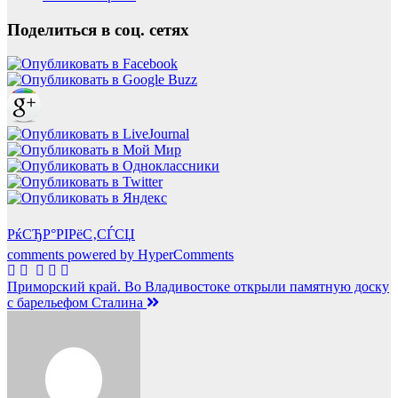
Поделиться в соц. сетях
РќСЂР°РІРёС‚СЃСЏ
comments powered by HyperComments
Навигация
Приморский край. Во Владивостоке открыли памятную доску
с барельефом Сталина
по
записям