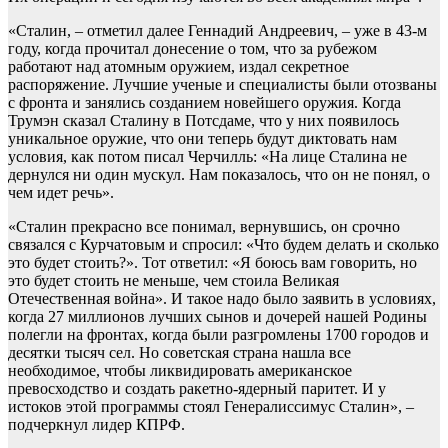
«Сталин, – отметил далее Геннадий Андреевич, – уже в 43-м
году, когда прочитал донесение о том, что за рубежом
работают над атомным оружием, издал секретное
распоряжение. Лучшие ученые и специалисты были отозваны
с фронта и занялись созданием новейшего оружия. Когда
Трумэн сказал Сталину в Потсдаме, что у них появилось
уникальное оружие, что они теперь будут диктовать нам
условия, как потом писал Черчилль: «На лице Сталина не
дернулся ни один мускул. Нам показалось, что он не понял, о
чем идет речь».
«Сталин прекрасно все понимал, вернувшись, он срочно
связался с Курчатовым и спросил: «Что будем делать и сколько
это будет стоить?». Тот ответил: «Я боюсь вам говорить, но
это будет стоить не меньше, чем стоила Великая
Отечественная война». И такое надо было заявить в условиях,
когда 27 миллионов лучших сынов и дочерей нашей Родины
полегли на фронтах, когда были разгромлены 1700 городов и
десятки тысяч сел. Но советская страна нашла все
необходимое, чтобы ликвидировать американское
превосходство и создать ракетно-ядерный паритет. И у
истоков этой программы стоял Генералиссимус Сталин», –
подчеркнул лидер КПРФ.