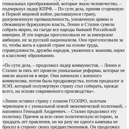
гениальных преобразований, которые знало человечество, –
подчеркнул лидер КПРФ. – По сути дела, приняв сгоревшую
в Первой мировой войне, распавшуюся страну,
разгромленную промышленность, униженную армию и
сбежавшую буржуазную власть, Ленин и Сталин сумели
собрать мирно, на съезде все народы бывшей Российской
империи. И эти народы проголосовали не за имперские
амбиции, не за русский национализм. Они проголосовали за
то, чтобы жить в единой стране на основе труда,
справедливости, дружбы народов, уважения к знаниям, науке
и классному образованию.
«По сути дела, – продолжил лидер коммунистов, – Ленин и
Сталин за пять лет провели уникальные реформы, которые не
имели аналогов в мире. Они начинали с военного
коммунизма, потом была продразверстка, потом продналог и
НЭП, который полумертвую страну стал собирать, прежде
всего, на основе современного производства».
«Ленин оставил страну с планом ГОЭЛРО, золотым
червонцем и с уникальной новой экономической политикой, –
напомнил Геннадий Андреевич. – Сталин продолжил эту
политику. Причем за всю свою политическую историю, за
тридцать лет правления, он ни разу ни одного камешка не
бросил в сторону своих предшественников. Он продолжил