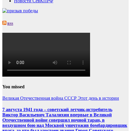
Новости СевКПРФ
RSS
You missed
Великая Отечественная война
СССР
Этот день в истории
7 августа 1941 года – советский летчик-истребитель
Виктор Васильевич Талалихин впервые в Великой
Отечественной войне совершил ночной таран, в
воздушном бою над Москвой уничтожив бомбардировщик
врага, за что был удостоен звания Героя Советского