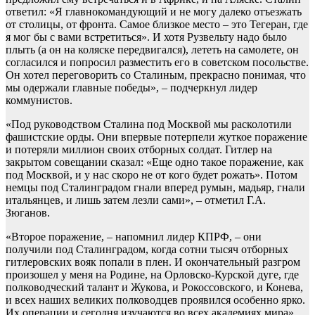
ответил: «Я главнокомандующий и не могу далеко отъезжать
от столицы, от фронта. Самое близкое место – это Тегеран, где
я мог бы с вами встретиться». И хотя Рузвельту надо было
плыть (а он на коляске передвигался), лететь на самолете, он
согласился и попросил разместить его в советском посольстве.
Он хотел переговорить со Сталиным, прекрасно понимая, что
мы одержали главные победы», – подчеркнул лидер
коммунистов.
«Под руководством Сталина под Москвой мы расколотили
фашистские орды. Они впервые потерпели жуткое поражение
и потеряли миллион своих отборных солдат. Гитлер на
закрытом совещании сказал: «Еще одно такое поражение, как
под Москвой, и у нас скоро не от кого будет рожать». Потом
немцы под Сталинградом гнали вперед румын, мадьяр, гнали
итальянцев, и лишь затем лезли сами», – отметил Г.А.
Зюганов.
«Второе поражение, – напомнил лидер КПРФ, – они
получили под Сталинградом, когда сотни тысяч отборных
гитлеровских вояк попали в плен. И окончательный разгром
произошел у меня на Родине, на Орловско-Курской дуге, где
полководческий талант и Жукова, и Рокоссовского, и Конева,
и всех наших великих полководцев проявился особенно ярко.
Их операции и сегодня изучаются во всех академиях мира».