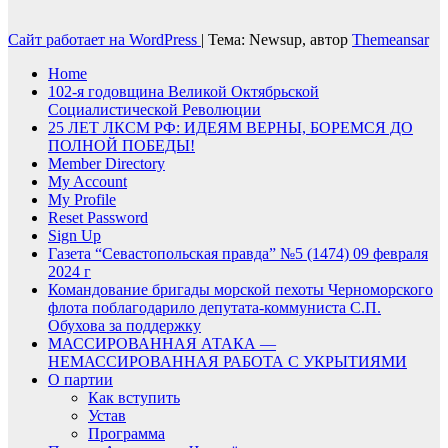
Сайт работает на WordPress
|
Тема: Newsup, автор
Themeansar
Home
102-я годовщина Великой Октябрьской
Социалистической Революции
25 ЛЕТ ЛКСМ РФ: ИДЕЯМ ВЕРНЫ, БОРЕМСЯ ДО
ПОЛНОЙ ПОБЕДЫ!
Member Directory
My Account
My Profile
Reset Password
Sign Up
Газета “Севастопольская правда” №5 (1474) 09 февраля
2024 г
Командование бригады морской пехоты Черноморского
флота поблагодарило депутата-коммуниста С.П.
Обухова за поддержку
МАССИРОВАННАЯ АТАКА —
НЕМАССИРОВАННАЯ РАБОТА С УКРЫТИЯМИ
О партии
Как вступить
Устав
Программа