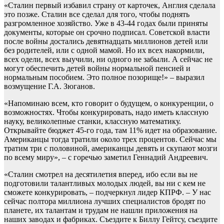
«Сталин первый избавил страну от карточек, Англия сделала
это позже. Сталин все сделал для того, чтобы поднять
разгромленное хозяйство. Уже в 43-44 годах были приняты
документы, которые он срочно подписал. Советской власти
после войны достались девятнадцать миллионов детей или
без родителей, или с одной мамой. Но их всех накормили,
всех одели, всех выучили, ни одного не забыли. А сейчас не
могут обеспечить детей войны нормальной пенсией и
нормальным пособием. Это полное позорище!» – выразил
возмущение Г.А. Зюганов.
«Напоминаю всем, кто говорит о будущем, о конкуренции, о
возможностях. Чтобы конкурировать, надо иметь классную
науку, великолепные станки, классную математику.
Открывайте бюджет 45-го года, там 11% идет на образование.
Американцы тогда тратили около трех процентов. Сейчас мы
тратим три с половиной, американцы девять и скупают мозги
по всему миру», – с горечью заметил Геннадий Андреевич.
«Сталин смотрел на десятилетия вперед, ибо если вы не
подготовили талантливых молодых людей, вы ни с кем не
сможете конкурировать, – подчеркнул лидер КПРФ. – У нас
сейчас полтора миллиона лучших специалистов бродят по
планете, их талантам и трудам не нашли приложения на
наших заводах и фабриках. Съездите к Биллу Гейтсу, съездите