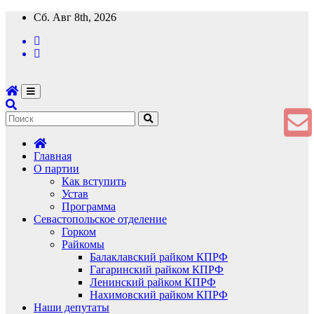
Перейти
Сб. Авг 8th, 2026
к
содержимому
Главная
О партии
Как вступить
Устав
Программа
Севастопольское отделение
Горком
Райкомы
Балаклавский райком КПРФ
Гагаринский райком КПРФ
Ленинский райком КПРФ
Нахимовский райком КПРФ
Наши депутаты