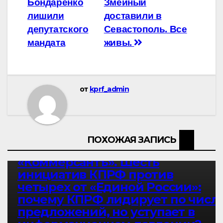
Бондаренко
Змеиный
записям
лишили
доставили в
депутатского
Севастополь. Все
мандата
живы.
от
kprf_admin
НОВОСТИ ПАРТИИ
НОВОСТИ РОССИИ
ПОХОЖАЯ ЗАПИСЬ
ФРАКЦИЯ КПРФ В ГОСУДАРСТВЕННОЙ ДУМЕ
«Коммерсантъ». Шесть
инициатив КПРФ против
четырех от «Единой России»:
почему КПРФ лидирует по числ
предложений, но уступает в