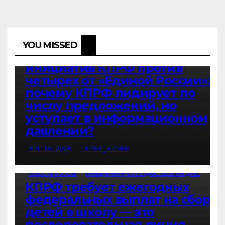
НОВОСТИ ПАРТИИ
НОВОСТИ РОССИИ
ФРАКЦИЯ КПРФ В ГОСУДАРСТВЕННОЙ ДУМЕ
YOU MISSED
«Коммерсантъ». Шесть
инициатив КПРФ против
четырех от «Единой России»:
почему КПРФ лидирует по
числу предложений, но
уступает в информационном
давлении?
АВГ 10, 2026
KPRF_ADMIN
НОВОСТИ РОССИИ
ФРАКЦИЯ КПРФ В ГОСУДАРСТВЕННОЙ ДУМЕ
КПРФ требует ежегодных
федеральных выплат на сборы
детей в школу — это
последовательная линия