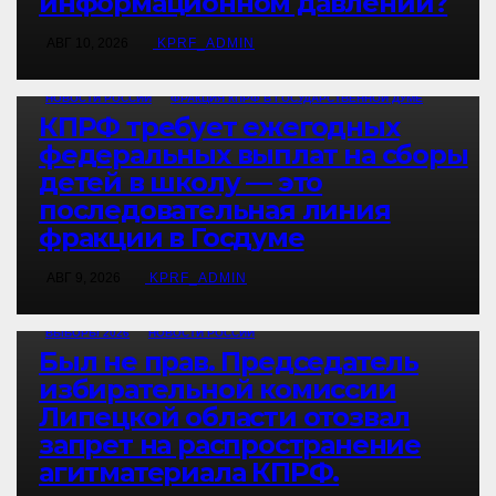
информационном давлении?
АВГ 10, 2026
KPRF_ADMIN
НОВОСТИ РОССИИ
ФРАКЦИЯ КПРФ В ГОСУДАРСТВЕННОЙ ДУМЕ
КПРФ требует ежегодных
федеральных выплат на сборы
детей в школу — это
последовательная линия
фракции в Госдуме
АВГ 9, 2026
KPRF_ADMIN
ВЫБОРЫ 2026
НОВОСТИ РОССИИ
Был не прав. Председатель
избирательной комиссии
Липецкой области отозвал
запрет на распространение
агитматериала КПРФ.