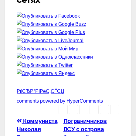
РќСЂР°РІРёС‚СЃСЏ
comments powered by HyperComments
Навигация
Коммуниста
Пограничников
Николая
ВСУ с острова
по