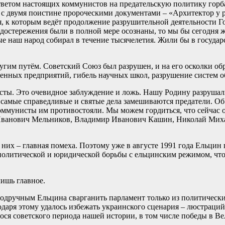
етом настоящих коммунистов на предательскую политику горба
 двумя поистине пророческими документами – «Архитектор у ра
, к которым ведёт продолжение разрушительной деятельности Г
едостережения были в полной мере осознаны, то мы бы сегодня ж
рые наш народ собирал в течение тысячелетия. Жили бы в госуда
ругим путём. Советский Союз был разрушен, и на его осколки 
енных предприятий, гибель научных школ, разрушение систем о
ты. Это очевидное заблуждение и ложь. Нашу Родину разрушали
самые справедливые и святые дела замешиваются предатели. Об э
ммунисты им противостояли. Мы можем гордиться, что сейчас он
ванович Мельников, Владимир Иванович Кашин, Николай Миха
них – главная помеха. Поэтому уже в августе 1991 года Ельцин
 политической и юридической борьбы с ельцинским режимом, чт
лишь главное.
одручным Ельцина сварганить парламент только из политическ
одаря этому удалось избежать украинского сценария – люстраци
я советского периода нашей истории, в том числе победы в Вел