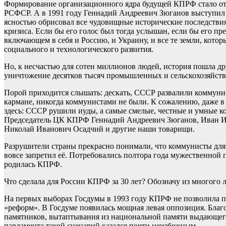
Формирование организационного ядра будущей КПРФ стало отв
РСФСР. А в 1991 году Геннадий Андреевич Зюганов выступил с
ясностью обрисовал все чудовищные исторические последствия
кризиса. Если бы его голос был тогда услышан, если бы его пр
включающем в себя и Россию, и Украину, и все те земли, кото
социального и технологического развития.
Но, к несчастью для сотен миллионов людей, история пошла д
уничтожение десятков тысяч промышленных и сельскохозяйств
Порой приходится слышать: дескать, СССР развалили коммунис
кармане, никогда коммунистами не были. К сожалению, даже в 
здесь: СССР рушили иуды, а самые смелые, честные и умные ко
Председатель ЦК КПРФ Геннадий Андреевич Зюганов, Иван И
Николай Иванович Осадчий и другие наши товарищи.
Разрушители страны прекрасно понимали, что коммунисты для 
вовсе запретил её. Потребовались полтора года мужественной
родилась КПРФ.
Что сделала для России КПРФ за 30 лет? Обозначу из многого 
На первых выборах Госдумы в 1993 году КПРФ не позволила п
«реформ». В Госдуме появилась мощная левая оппозиция. Благ
памятников, вытаптывания из национальной памяти выдающегос
парламента такой сценарий казался почти неизбежным.