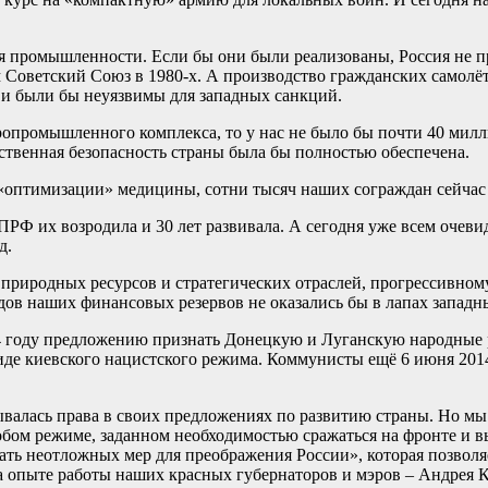
промышленности. Если бы они были реализованы, Россия не про
ем Советский Союз в 1980-х. А производство гражданских самолё
 были бы неуязвимы для западных санкций.
опромышленного комплекса, то у нас не было бы почти 40 милл
ственная безопасность страны была бы полностью обеспечена.
оптимизации» медицины, сотни тысяч наших сограждан сейчас
ПРФ их возродила и 30 лет развивала. А сегодня уже всем очев
д.
риродных ресурсов и стратегических отраслей, прогрессивному
рдов наших финансовых резервов не оказались бы в лапах западн
4 году предложению признать Донецкую и Луганскую народные р
иде киевского нацистского режима. Коммунисты ещё 6 июня 201
алась права в своих предложениях по развитию страны. Но мы го
собом режиме, заданном необходимостью сражаться на фронте и
ь неотложных мер для преображения России», которая позволяе
 на опыте работы наших красных губернаторов и мэров – Андрея 