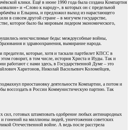
чёвской клики. Ещё в июне 1990 года была создана Компартия
звалин» и «Слово к народу», в которых он с предельной
орбачёва и Ельцина, и предложил выход из нарастающего
или в совсем другой стране – в могучем государстве,
рстве, которое было бы мировым лидером экономического,
обрушились неисчислимые беды: междоусобные войны,
бразования и здравоохранения, вымирание народа.
 предатели, которые, хотя и таскали партбилет КПСС в
том говорит, в том числе, история Христа и Иуды. Так и
и работают с нами здесь, в Государственной Думе – это
йлович Харитонов, Николай Васильевич Коломейцев,
 подмахнул приостановку деятельности Компартии, а потом и
обы воссоздать в России Коммунистическую партию. Так
их сил, готовых штамповать одобрение любых антинародных
й и гонений на миллионы людей, уничтожения советских
икой Отечественной войне. А ведь после расстрела