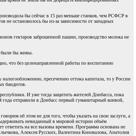
изводила бы сейчас в 15 раз меньше станков, чем РСФСР в
тов не остановилось бы из-за зависимости от западных
ионов гектаров заброшенной пашни, производство молока не
 были бы живы.
идно, что без целенаправленной работы по воспитанию
 налогообложению, пресечению оттока капитала, то у России
ых бандитов.
еспублики. И уже тогда защитить жителей Донбасса, пока
4 года отправили в Донбасс первый гуманитарный конвой,
ворим об этом не для того, чтобы указать на свои заслуги, а
 выдерживать невиданный в мировой истории объём
т ответить на все вызовы времени. Программа основана не
Клычкова, Алексея Русских, Валентина Коновалова, Анатолия