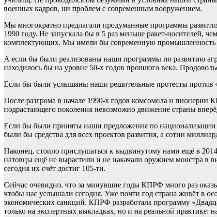
военных кадров, ни проблем с современным вооружением.
Мы многократно предлагали продуманные программы развития 
1990 году. Не запускала бы в 5 раз меньше ракет-носителей, ч
комплектующих. Мы имели бы современную промышленность и
А если бы были реализованы наши программы по развитию агр
находилось бы на уровне 50-х годов прошлого века. Продоволь
Если бы были услышаны наши решительные протесты против «
После разгрома в начале 1990-х годов комсомола и пионерии К
подрастающего поколения невозможно движение страны вперё
Если бы были приняты наши предложения по национализации п
были бы средства для всех проектов развития, а сотни миллиа
Наконец, стоило прислушаться к выдвинутому нами ещё в 201
натовцы ещё не вырастили и не накачали оружием монстра в в
сегодня их счёт достиг 105-ти.
Сейчас очевидно, что за минувшие годы КПРФ много раз оказыв
чтобы нас услышали сегодня. Уже почти год страна живёт в о
экономических санкций. КПРФ разработала программу «Двадцат
только на экспертных выкладках, но и на реальной практике: