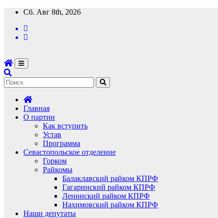
Перейти
Сб. Авг 8th, 2026
к
содержимому
Главная
О партии
Как вступить
Устав
Программа
Севастопольское отделение
Горком
Райкомы
Балаклавский райком КПРФ
Гагаринский райком КПРФ
Ленинский райком КПРФ
Нахимовский райком КПРФ
Наши депутаты