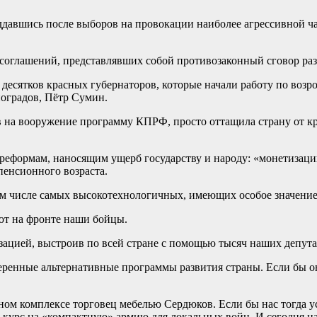
ддавшись после выборов на провокации наиболее агрессивной ч
соглашений, представлявших собой противозаконный сговор ра
 десятков красных губернаторов, которые начали работу по во
оградов, Пётр Сумин.
 на вооружение программу КПРФ, просто оттащила страну от кра
еформам, наносящим ущерб государству и народу: «монетизаци
енсионного возраста.
ом числе самых высокотехнологичных, имеющих особое значение
ют на фронте наши бойцы.
зацией, выстроив по всей стране с помощью тысяч наших депут
веренные альтернативные программы развития страны. Если бы 
ном комплексе торговец мебелью Сердюков. Если бы нас тогда 
 курс на «компактную» армию для локальных войн. И сегодня 