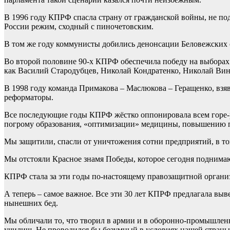
В 1996 году КПРФ спасла страну от гражданской войны, не по
России режим, сходный с пиночетовским.
В том же году коммунисты добились денонсации Беловежских 
Во второй половине 90-х КПРФ обеспечила победу на выборах
как Василий Стародубцев, Николай Кондратенко, Николай Вин
В 1998 году команда Примакова – Маслюкова – Геращенко, взяв
реформаторы.
Все последующие годы КПРФ жёстко оппонировала всем горе-р
погрому образования, «оптимизации» медицины, повышению п
Мы защитили, спасли от уничтожения сотни предприятий, в т
Мы отстояли Красное знамя Победы, которое сегодня поднима
КПРФ стала за эти годы по-настоящему правозащитной органи
А теперь – самое важное. Все эти 30 лет КПРФ предлагала вы
нынешних бед.
Мы обличали то, что творил в армии и в оборонно-промышлен
училищ. Не проводился бы безумный в условиях нашей страны