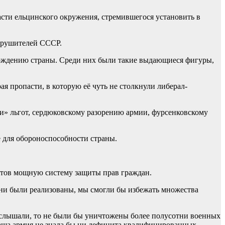
асти ельцинского окружения, стремившегося установить в
зрушителей СССР.
зрождению страны. Среди них были такие выдающиеся фигуры,
я пропасти, в которую её чуть не столкнули либерал-
и» льгот, сердюковскому разорению армии, фурсенковскому
 для обороноспособности страны.
атов мощную систему защиты прав граждан.
они были реализованы, мы смогли бы избежать множества
услышали, то не были бы уничтожены более полусотни военных
наша армия не знала бы ни дефицита квалифицированных