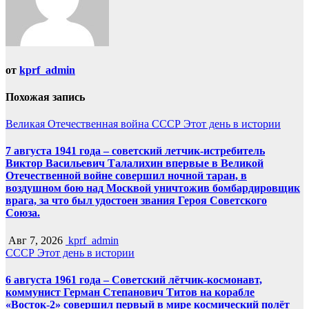
от
kprf_admin
Похожая запись
Великая Отечественная война
СССР
Этот день в истории
7 августа 1941 года – советский летчик-истребитель
Виктор Васильевич Талалихин впервые в Великой
Отечественной войне совершил ночной таран, в
воздушном бою над Москвой уничтожив бомбардировщик
врага, за что был удостоен звания Героя Советского
Союза.
Авг 7, 2026
kprf_admin
СССР
Этот день в истории
6 августа 1961 года – Советский лётчик-космонавт,
коммунист Герман Степанович Титов на корабле
«Восток-2» совершил первый в мире космический полёт