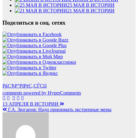
25 МАЯ В ИСТОРИИ
21 МАЯ В ИСТОРИИ
Поделиться в соц. сетях
РќСЂР°РІРёС‚СЃСЏ
comments powered by HyperComments
Навигация
13 АПРЕЛЯ В ИСТОРИИ
Г.А. Зюганов: Надо принимать экстренные меры
по
записям