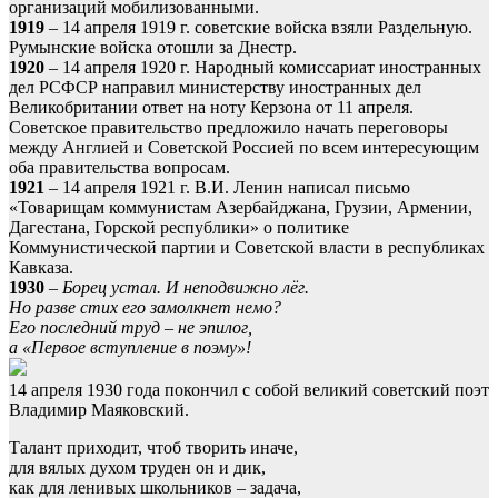
организаций мобилизованными.
1919
– 14 апреля 1919 г. советские войска взяли Раздельную.
Румынские войска отошли за Днестр.
1920
– 14 апреля 1920 г. Народный комиссариат иностранных
дел РСФСР направил министерству иностранных дел
Великобритании ответ на ноту Керзона от 11 апреля.
Советское правительство предложило начать переговоры
между Англией и Советской Россией по всем интересующим
оба правительства вопросам.
1921
– 14 апреля 1921 г. В.И. Ленин написал письмо
«Товарищам коммунистам Азербайджана, Грузии, Армении,
Дагестана, Горской республики» о политике
Коммунистической партии и Советской власти в республиках
Кавказа.
1930
–
Борец устал. И неподвижно лёг.
Но разве стих его замолкнет немо?
Его последний труд – не эпилог,
а «Первое вступление в поэму»!
14 апреля 1930 года покончил с собой великий советский поэт
Владимир Маяковский.
Талант приходит, чтоб творить иначе,
для вялых духом труден он и дик,
как для ленивых школьников – задача,