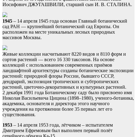
Иосифович ДЖУГАШВИЛИ, старший сын И. В. СТАЛИНА.
1945
– 14 апреля 1945 года основан Главный ботанический
сад РАН — крупнейший ботанический сад Европы. Он
расположен на месте уникальных лесных природных
массивов Москвы.
Живые коллекции насчитывают 8220 видов и 8110 форм и
сортов растений — всего 16 330 таксонов. На основе
коллекций с использованием современных приёмов
ландшафтной архитектуры созданы ботанические экспозиции
растений: природной флоры России, бывшего СССР,
дендрарий, экспозиция тропических и субтропических
растений, цветочно-декоративных и культурных растений.
2 декабря 1991 года Ботаническому саду было присвоено имя
Николая Васильевича Цицина (1898–1980), ученого-ботаника,
академика, основателя и директора этого научного
учреждения на протяжении более 35 первых лет его
существования.
1953
– 14 апреля 1953 года, лётчиком – испытателем
Дмитрием Ефремовым был выполнен первый полёт
серийного образца Ка-15.