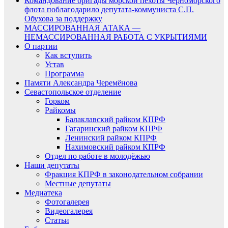
Командование бригады морской пехоты Черноморского
флота поблагодарило депутата-коммуниста С.П.
Обухова за поддержку
МАССИРОВАННАЯ АТАКА —
НЕМАССИРОВАННАЯ РАБОТА С УКРЫТИЯМИ
О партии
Как вступить
Устав
Программа
Памяти Александра Черемёнова
Севастопольское отделение
Горком
Райкомы
Балаклавский райком КПРФ
Гагаринский райком КПРФ
Ленинский райком КПРФ
Нахимовский райком КПРФ
Отдел по работе в молодёжью
Наши депутаты
Фракция КПРФ в законодательном собрании
Местные депутаты
Медиатека
Фотогалерея
Видеогалерея
Статьи