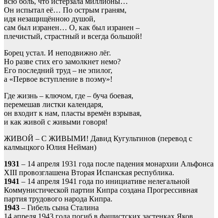
всю боль, что истерзала миллионы…
Он испытал её… По острым граням,
идя незащищённою душой,
сам был изранен… О, как был изранен –
плечистый, страстный и всегда большой!
Борец устал. И неподвижно лёг.
Но разве стих его замолкнет немо?
Его последний труд – не эпилог,
а «Первое вступление в поэму»!
Где жизнь – ключом, где – буча боевая,
перемешав листки календаря,
он входит к нам, пласты времён взрывая,
и как живой с живыми говоря!
ЖИВОЙ – С ЖИВЫМИ! Давид Кугультинов (перевод с
калмыцкого Юлия Нейман)
1931
– 14 апреля 1931 года после падения монархии Альфонса
XIII провозглашена Вторая Испанская республика.
1941
– 14 апреля 1941 года по инициативе нелегальной
Коммунистической партии Кипра создана Прогрессивная
партия трудового народа Кипра.
1943
– Гибель сына Сталина
14 апреля 1943 года погиб в фашистских застенках Яков