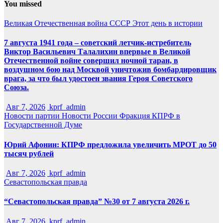
You missed
Великая Отечественная война
СССР
Этот день в истории
7 августа 1941 года – советский летчик-истребитель
Виктор Васильевич Талалихин впервые в Великой
Отечественной войне совершил ночной таран, в
воздушном бою над Москвой уничтожив бомбардировщик
врага, за что был удостоен звания Героя Советского
Союза.
Авг 7, 2026
kprf_admin
Новости партии
Новости России
Фракция КПРФ в
Государственной Думе
Юрий Афонин: КПРФ предложила увеличить МРОТ до 50
тысяч рублей
Авг 7, 2026
kprf_admin
Севастопольская правда
“Севастопольская правда” №30 от 7 августа 2026 г.
Авг 7, 2026
kprf_admin