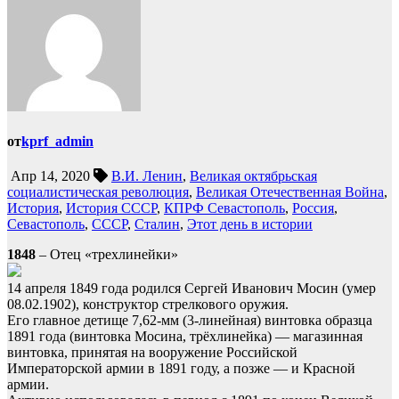
от
kprf_admin
Апр 14, 2020
В.И. Ленин
,
Великая октябрьская
социалистическая революция
,
Великая Отечественная Война
,
История
,
История СССР
,
КПРФ Севастополь
,
Россия
,
Севастополь
,
СССР
,
Сталин
,
Этот день в истории
1848
– Отец «трехлинейки»
14 апреля 1849 года родился Сергей Иванович Мосин (умер
08.02.1902), конструктор стрелкового оружия.
Его главное детище 7,62-мм (3-линейная) винтовка образца
1891 года (винтовка Мосина, трёхлинейка) — магазинная
винтовка, принятая на вооружение Российской
Императорской армии в 1891 году, а позже — и Красной
армии.