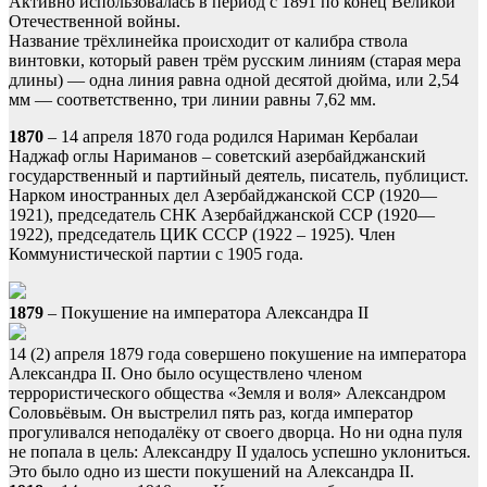
Активно использовалась в период с 1891 по конец Великой
Отечественной войны.
Название трёхлинейка происходит от калибра ствола
винтовки, который равен трём русским линиям (старая мера
длины) — одна линия равна одной десятой дюйма, или 2,54
мм — соответственно, три линии равны 7,62 мм.
1870
– 14 апреля 1870 года родился Нариман Кербалаи
Наджаф оглы Нариманов – советский азербайджанский
государственный и партийный деятель, писатель, публицист.
Нарком иностранных дел Азербайджанской ССР (1920—
1921), председатель СНК Азербайджанской ССР (1920—
1922), председатель ЦИК СССР (1922 – 1925). Член
Коммунистической партии с 1905 года.
1879
– Покушение на императора Александра II
14 (2) апреля 1879 года совершено покушение на императора
Александра II. Оно было осуществлено членом
террористического общества «Земля и воля» Александром
Соловьёвым. Он выстрелил пять раз, когда император
прогуливался неподалёку от своего дворца. Но ни одна пуля
не попала в цель: Александру II удалось успешно уклониться.
Это было одно из шести покушений на Александра II.