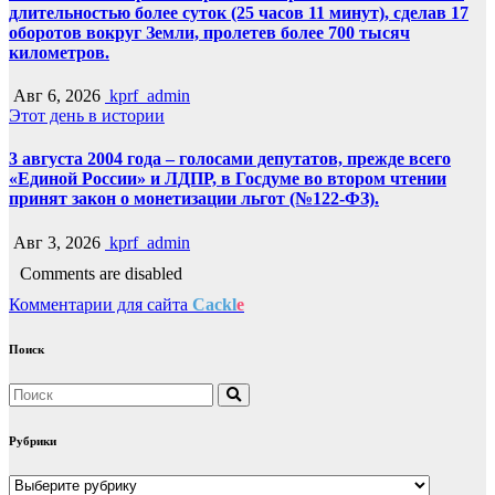
длительностью более суток (25 часов 11 минут), сделав 17
оборотов вокруг Земли, пролетев более 700 тысяч
километров.
Авг 6, 2026
kprf_admin
Этот день в истории
3 августа 2004 года – голосами депутатов, прежде всего
«Единой России» и ЛДПР, в Госдуме во втором чтении
принят закон о монетизации льгот (№122-ФЗ).
Авг 3, 2026
kprf_admin
Comments are disabled
Комментарии для сайта
Cackl
e
Поиск
Рубрики
Рубрики