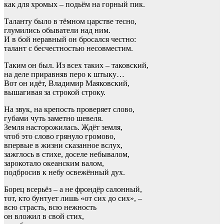
как для хромых – подьём на горный пик.
Таланту было в тёмном царстве тесно,
глумились обыватели над ним.
И в бой неравный он бросался честно:
талант с бесчестностью несовместим.
Таким он был. Из всех таких – таковский,
на деле приравняв перо к штыку…
Вот он идёт, Владимир Маяковский,
вышагивая за строкой строку.
На звук, на крепость проверяет слово,
губами чуть заметно шевеля.
Земля насторожилась. Ждёт земля,
чтоб это слово грянуло громово,
впервые в жизни сказанное вслух,
зажглось в стихе, доселе небывалом,
зарокотало океанским валом,
подбросив к небу освежённый дух.
Борец всерьёз – а не фрондёр салонный,
тот, кто бунтует лишь «от сих до сих», –
всю страсть, всю нежность
он вложил в свой стих,