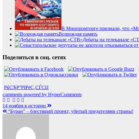
В Минпромторге признали, что «Мос
Возрождая память
Дебаты на телеканале «С
Поделиться в соц. сетях
РќСЂР°РІРёС‚СЃСЏ
comments powered by HyperComments
Навигация
14 ноября в истории
“Буран” – блестящий проект, убитый предателями страны!
по
записям