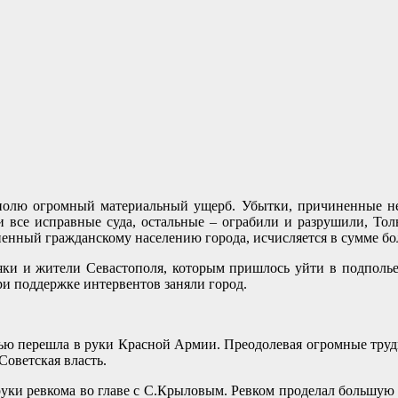
ополю огромный материальный ущерб. Убытки, причиненные не
 все исправные суда, остальные – ограбили и разрушили, Тол
нный гражданскому населению города, исчисляется в сумме боле
яки и жители Севастополя, которым пришлось уйти в подполье
ри поддержке интервентов заняли город.
тью перешла в руки Красной Армии. Преодолевая огромные тру
Советская власть.
руки ревкома во главе с С.Крыловым. Ревком проделал большую 