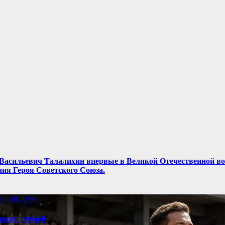
ор Васильевич Талалихин впервые в Великой Отечественной в
ния Героя Советского Союза.
енной Думе
ысяч рублей