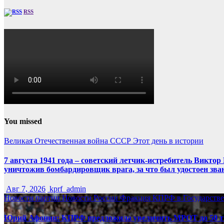
RSS
You missed
Великая Отечественная война
СССР
Этот день в истории
7 августа 1941 года – советский летчик-истребитель Викт
уничтожив бомбардировщик врага, за что был удостоен зва
Авг 7, 2026
kprf_admin
Новости партии
Новости России
Фракция КПРФ в Государств
Юрий Афонин: КПРФ предложила увеличить МРОТ до 50 т