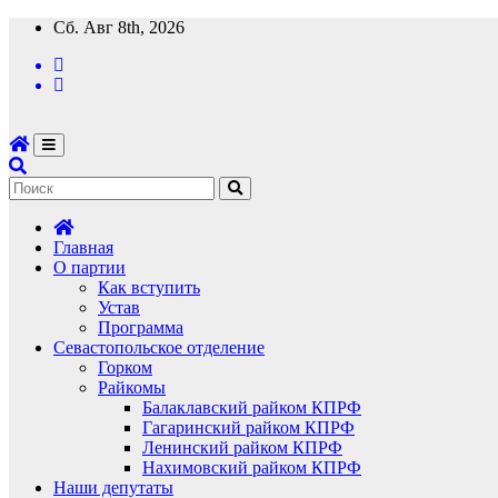
Перейти
Сб. Авг 8th, 2026
к
содержимому
Главная
О партии
Как вступить
Устав
Программа
Севастопольское отделение
Горком
Райкомы
Балаклавский райком КПРФ
Гагаринский райком КПРФ
Ленинский райком КПРФ
Нахимовский райком КПРФ
Наши депутаты