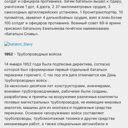
солдат и офицеров противника. Затем батальон вышел к Одеру,
уничтожив 1 дот, 4 дзота, 2 37-миллиметровых орудия, 3
самоходных артиллерийских установки, 1 бронетранспортёр, 10
пулемётов, захватил 4 дальнобойных орудия, взял в плен более
100 солдат и офицеров противника. Военный совет 69-й армии
присвоил батальону Емельянова почётное наименование
«Батальон Славы».
1952
– Трубопроводные войска
14 января 1952 года была подписана директива, согласно
которой был сформирован первый отдельный батальон
перекачки горючего. С тех пор эта дата отмечается как День
трубопроводных войск .
За несколько десятков лет конструкторами, инженерами,
воинами-трубопроводчиками, рабочими были созданы,
разработаны и приняты на вооружение различные комплекты
полевых магистральных трубопроводов, не имеющие мировых
аналогов, машины для их монтажа и подвижные средства
перекачки. Основное «вооружение» войск составляют
трубопроводы, трубомонтажная техника и другие средства
механизации работ, а также специальные автомобили и