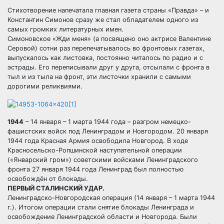
Стихотворение напечатала главная газета страны «Правда» – и
Константин Симонов сразу же стал обладателем одного из
самых громких литературных имен.
Симоновское «Жди меня» (а посвящено оно актрисе Валентине
Серовой) сотни раз перепечатывалось во фронтовых газетах,
выпускалось как листовка, постоянно читалось по радио и с
эстрады. Его переписывали друг у друга, отсылали с фронта в
тыл и из тыла на фронт, эти листочки хранили с самыми
дорогими реликвиями.
1944
– 14 января – 1 марта 1944 года – разгром немецко-
фашистских войск под Ленинградом и Новгородом. 20 января
1944 года Красная Армия освободила Новгород. В ходе
Красносельско-Ропшинской наступательной операции
(«Январский гром») советскими войсками Ленинградского
фронта 27 января 1944 года Ленинград был полностью
освобождён от блокады.
ПЕРВЫЙ СТАЛИНСКИЙ УДАР.
Ленинградско-Новгородская операция (14 января – 1 марта 1944
г.). Итогом операции стали снятие блокады Ленинграда и
освобождение Ленинградской области и Новгорода. Были