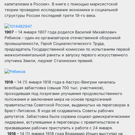
капитализма в России». В книге с помощью марксистской
теории проведено исследование экономики и социальной
структуры России последней трети 19-го века.
1907
– 14 января 1907 года родился Василий Михайлович
Рябиков – один из организаторов отечественной оборонной
промышленности, Герой Социалистического Труда,
председатель Государственной комиссии по испытаниям первой
межконтинентальной ракеты и запуску первого искусственного
спутника Земли, лауреат Сталинских премий.
1918
– 14 (1) января 1918 года в Австро-Венгрии началась
всеобщая забастовка (свыше 700 тыс. участников),
проходившая под лозунгами улучшения продовольственного
положения и заключения мира на основе предложений
правительства Советской России, выдвинутых на переговорах в
Брест-Литовске. В ходе её создавались Советы рабочих
депутатов. Забастовка была сорвана социал-демократическими
лидерами, вступившими в переговоры с правительством и
призвавшими рабочих приступить к работе с 24 января.
1918
– 14 (1) января 1918 года Владимир Ильич выступал на