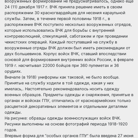
вооруженных формирований не предусматривалось, однако еще
24 (11) декабря 1917 г. ВЧК приняла решение иметь в своем
распоряжении 30 красногвардейцев для несения караульной
службы. Затем, в течение первой половины 1918 г., в
распоряжение ВЧК поступило несколько вооруженных отрядов,
которые использовались ВЧК для борьбы с внутренней
контрреволюцией, спекуляцией, саботажем и при проведении
чекистских операций. Каждый поступавший на службу в
вооруженные отряды ВЧК должен был иметь рекомендации от
двух большевиков. Корпус войск ВЧК, ставший впоследствии
основой для формирования внутренних войск России, в феврале
1919 г. насчитывал 22000 бойцов при 360 пулеметах и 36
орудиях.
Вначале (в 1918) униформы как таковой, не было вообще.
Принятые на службу ходили в той одежде, какая у них
имелась,. Настоятельно рекомендовалось носить одежду
военных образцов. Предметы одежды и снаряжения, принятые в
органах и войсках ГПУ, отличались от красноармейских только
расцветкой декоративных элементов и отдельными деталями
одежды.
На рисунке: образцы одежды военнослужащих войск ВЧК.
Рисунки выполнены на основе фотографий периода 1918-1920
годов.
Впервые форма для “особых органов ГПУ” была введена 27 июня