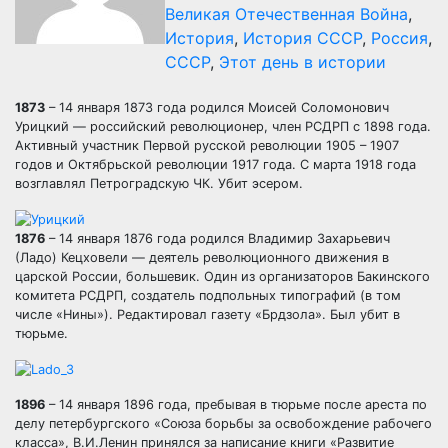
Великая Отечественная Война
,
История
,
История СССР
,
Россия
,
СССР
,
Этот день в истории
1873
– 14 января 1873 года родился Моисей Соломонович
Урицкий — российский революционер, член РСДРП с 1898 года.
Активный участник Первой русской революции 1905 – 1907
годов и Октябрьской революции 1917 года. С марта 1918 года
возглавлял Петроградскую ЧК. Убит эсером.
1876
– 14 января 1876 года родился Владимир Захарьевич
(Ладо) Кецховели — деятель революционного движения в
царской России, большевик. Один из организаторов Бакинского
комитета РСДРП, создатель подпольных типографий (в том
числе «Нины»). Редактировал газету «Брдзола». Был убит в
тюрьме.
1896
– 14 января 1896 года, пребывая в тюрьме после ареста по
делу петербургского «Союза борьбы за освобождение рабочего
класса», В.И.Ленин принялся за написание книги «Развитие