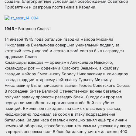
созданы благоприятные условия для освобождения Советской
Прибалтики и разгрома противника в Карелии.
1945
– Батальон Славы!
14 января 1945 года батальон гвардии майора Михаила
Николаевича Емельянова совершил уникальный подвиг, за
который весь рядовой и сержантский состав был награжден
орденами Славы
Командиры взводов — орденами Александра Невского,
командиры рот — орденами Красного Знамени, а комбату
гвардии майору Емельянову Борису Николаевичу и командиру
взвода гвардии старшему лейтенанту Гурьеву Михаилу
Николаевичу были присвоены звания Героев Советского Союза.
В последней битве Великой Отечественной войны батальон
получил задачу провести разведку боем. С ходу он прорвал
первую линию обороны противника и вёл бой в глубине
позиций. Емельянов находился на самых опасных участках,
неоднократно поднимал за собой в атаку подразделения
батальона. За два часа батальон успешно занял ещё три линии
немецкой обороны, способствовав тем самым успешному вводу
в прорыв основных сил. В бою батальон уничтожил около 400