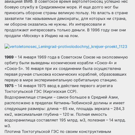
авиацией ВМФ. В советское время вертолетоносец успешно нес
боевую службу в Средиземном море. И еще долго мог бы
приносить обороне страны великую пользу. Но власть в стране
захватили так называемые демократы, для которых ни страна,
ни оборона оказались не нужны. Их интересовали и
продолжают интересовать только деньги. В 1996 году они они
продали «Москву» в Индию на на лом.
1969
– 14 января 1969 года в Советском Союзе на околоземную
орбиту были выведены космические корабли «Союз-4» и
«Союз-5». 16 января при их соединении была осуществлена
первая ручная стыковка космических кораблей, образовавших
первую в мире экспериментальную орбитальную станцию.
1975
– 14 января 1975 ввод в действие первого агрегата
Токтогульской ГЭС (Киргизская ССР).
Водохранилище станции – самое большое в Средней Азии,
расположено в пределах Кетмень-Тюбинской долины и имеет
следующие размеры: длина – 65 км, площадь зеркала – 284,3
км2, максимальная глубина – 120 м. Полная емкость
водохранилища составляет 195 млрд. м3, полезная – 14 млрд.
м3.
Плотина Токтогульской ГЭС по своим конструктивным