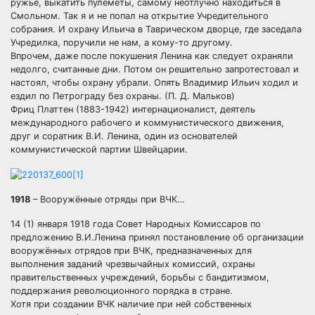
ружье, выкатить пулеметы, самому неотлучно находиться в
Смольном. Так я и не попал на открытие Учредительного
собрания. И охрану Ильича в Таврическом дворце, где заседала
Учредилка, поручили не нам, а кому-то другому.
Впрочем, даже после покушения Ленина как следует охраняли
недолго, считанные дни. Потом он решительно запротестовал и
настоял, чтобы охрану убрали. Опять Владимир Ильич ходил и
ездил по Петрограду без охраны. (П. Д. Мальков)
Фриц Платтен (1883-1942) интернационалист, деятель
международного рабочего и коммунистического движения,
друг и соратник В.И. Ленина, один из основателей
коммунистической партии Швейцарии.
1918
– Вооружённые отряды при ВЧК…
14 (1) января 1918 года Совет Народных Комиссаров по
предложению В.И.Ленина принял постановление об организации
вооружённых отрядов при ВЧК, предназначенных для
выполнения заданий чрезвычайных комиссий, охраны
правительственных учреждений, борьбы с бандитизмом,
поддержания революционного порядка в стране.
Хотя при создании ВЧК наличие при ней собственных