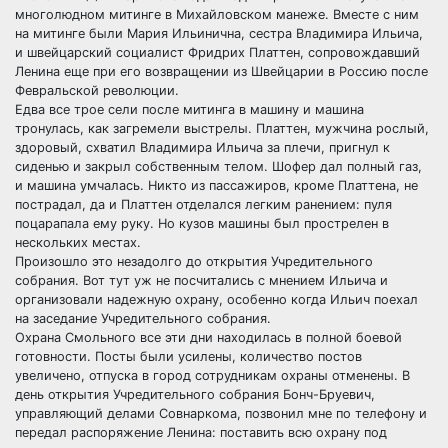
многолюдном митинге в Михайловском манеже. Вместе с ним
на митинге были Мария Ильинична, сестра Владимира Ильича,
и швейцарский социалист Фридрих Платтен, сопровождавший
Ленина еще при его возвращении из Швейцарии в Россию после
Февральской революции.
Едва все трое сели после митинга в машину и машина
тронулась, как загремели выстрелы. Платтен, мужчина рослый,
здоровый, схватил Владимира Ильича за плечи, пригнул к
сиденью и закрыл собственным телом. Шофер дал полный газ,
и машина умчалась. Никто из пассажиров, кроме Платтена, не
пострадал, да и Платтен отделался легким ранением: пуля
поцарапала ему руку. Но кузов машины был прострелен в
нескольких местах.
Произошло это незадолго до открытия Учредительного
собрания. Вот тут уж не посчитались с мнением Ильича и
организовали надежную охрану, особенно когда Ильич поехал
на заседание Учредительного собрания.
Охрана Смольного все эти дни находилась в полной боевой
готовности. Посты были усилены, количество постов
увеличено, отпуска в город сотрудникам охраны отменены. В
день открытия Учредительного собрания Бонч-Бруевич,
управляющий делами Совнаркома, позвонил мне по телефону и
передал распоряжение Ленина: поставить всю охрану под