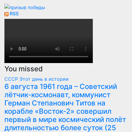
RSS
You missed
СССР
Этот день в истории
6 августа 1961 года – Советский
лётчик-космонавт, коммунист
Герман Степанович Титов на
корабле «Восток-2» совершил
первый в мире космический полёт
длительностью более суток (25