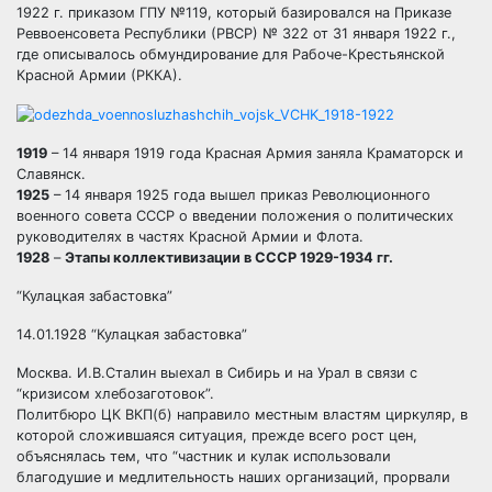
1922 г. приказом ГПУ №119, который базировался на Приказе
Реввоенсовета Республики (РВСР) № 322 от 31 января 1922 г.,
где описывалось обмундирование для Рабоче-Крестьянской
Красной Армии (РККА).
1919
– 14 января 1919 года Красная Армия заняла Краматорск и
Славянск.
1925
– 14 января 1925 года вышел приказ Революционного
военного совета СССР о введении положения о политических
руководителях в частях Красной Армии и Флота.
1928
–
Этапы коллективизации в СССР 1929-1934 гг.
“Кулацкая забастовка”
14.01.1928 “Кулацкая забастовка”
Москва. И.В.Сталин выехал в Сибирь и на Урал в связи с
“кризисом хлебозаготовок”.
Политбюро ЦК ВКП(б) направило местным властям циркуляр, в
которой сложившаяся ситуация, прежде всего рост цен,
объяснялась тем, что “частник и кулак использовали
благодушие и медлительность наших организаций, прорвали